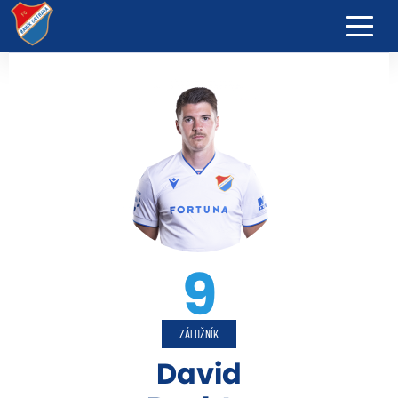
9
ZÁLOŽNÍK
David