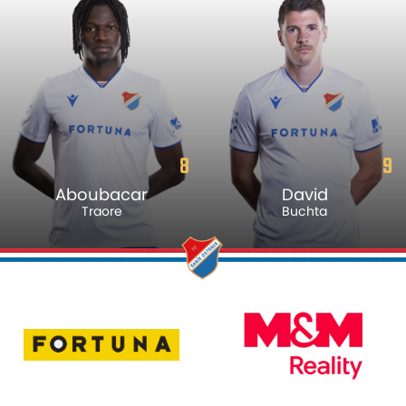
8
9
Aboubacar
David
Traore
Buchta