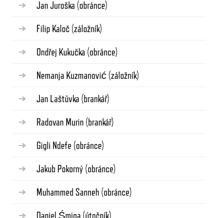
Jan Juroška
(obránce)
Filip Kaloč
(záložník)
Ondřej Kukučka
(obránce)
Nemanja Kuzmanović
(záložník)
Jan Laštůvka
(brankář)
Radovan Murin
(brankář)
Gigli Ndefe
(obránce)
Jakub Pokorný
(obránce)
Muhammed Sanneh
(obránce)
Daniel Śmiga
(útočník)