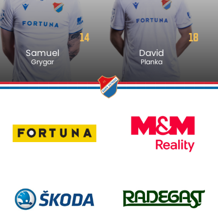
18
19
David
Filip
Planka
Šancl