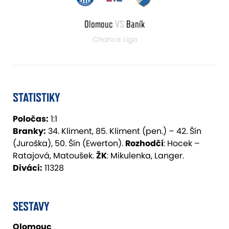
Olomouc
VS
Baník
Chance Liga
STATISTIKY
Poločas:
1:1
Branky:
34. Kliment, 85. Kliment (pen.) – 42. Šín
(Juroška), 50. Šín (Ewerton).
Rozhodčí
: Hocek –
Ratajová, Matoušek.
ŽK
: Mikulenka, Langer.
Diváci:
11328
SESTAVY
Olomouc