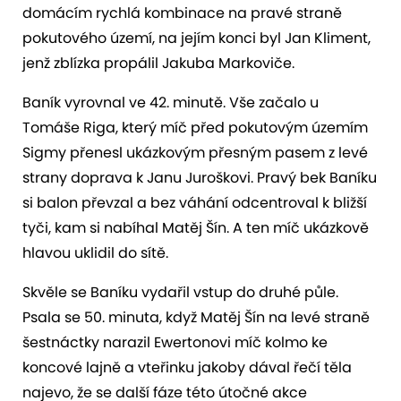
domácím rychlá kombinace na pravé straně
pokutového území, na jejím konci byl Jan Kliment,
jenž zblízka propálil Jakuba Markoviče.
Baník vyrovnal ve 42. minutě. Vše začalo u
Tomáše Riga, který míč před pokutovým územím
Sigmy přenesl ukázkovým přesným pasem z levé
strany doprava k Janu Juroškovi. Pravý bek Baníku
si balon převzal a bez váhání odcentroval k bližší
tyči, kam si nabíhal Matěj Šín. A ten míč ukázkově
hlavou uklidil do sítě.
Skvěle se Baníku vydařil vstup do druhé půle.
Psala se 50. minuta, když Matěj Šín na levé straně
šestnáctky narazil Ewertonovi míč kolmo ke
koncové lajně a vteřinku jakoby dával řečí těla
najevo, že se další fáze této útočné akce