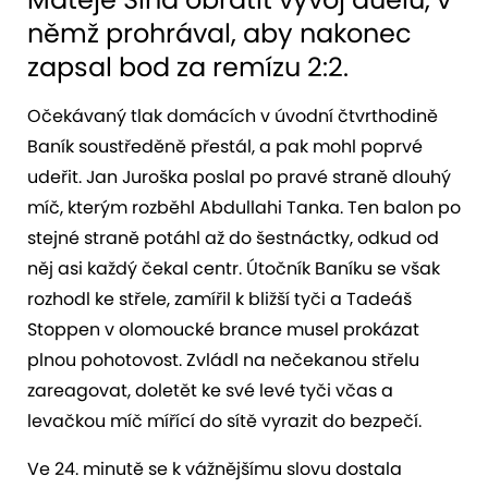
němž prohrával, aby nakonec
zapsal bod za remízu 2:2.
Očekávaný tlak domácích v úvodní čtvrthodině
Baník soustředěně přestál, a pak mohl poprvé
udeřit. Jan Juroška poslal po pravé straně dlouhý
míč, kterým rozběhl Abdullahi Tanka. Ten balon po
stejné straně potáhl až do šestnáctky, odkud od
něj asi každý čekal centr. Útočník Baníku se však
rozhodl ke střele, zamířil k bližší tyči a Tadeáš
Stoppen v olomoucké brance musel prokázat
plnou pohotovost. Zvládl na nečekanou střelu
zareagovat, doletět ke své levé tyči včas a
levačkou míč mířící do sítě vyrazit do bezpečí.
Ve 24. minutě se k vážnějšímu slovu dostala