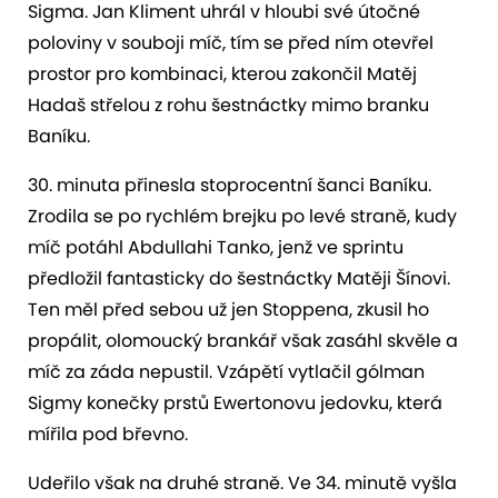
Sigma. Jan Kliment uhrál v hloubi své útočné
poloviny v souboji míč, tím se před ním otevřel
prostor pro kombinaci, kterou zakončil Matěj
Hadaš střelou z rohu šestnáctky mimo branku
Baníku.
30. minuta přinesla stoprocentní šanci Baníku.
Zrodila se po rychlém brejku po levé straně, kudy
míč potáhl Abdullahi Tanko, jenž ve sprintu
předložil fantasticky do šestnáctky Matěji Šínovi.
Ten měl před sebou už jen Stoppena, zkusil ho
propálit, olomoucký brankář však zasáhl skvěle a
míč za záda nepustil. Vzápětí vytlačil gólman
Sigmy konečky prstů Ewertonovu jedovku, která
mířila pod břevno.
Udeřilo však na druhé straně. Ve 34. minutě vyšla