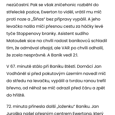
nezúčastní. Pak se však zničehonic rozběhl do
střelecké pozice, Ewerton to viděl, vrátil mu míč
proti noze a „Šíňas“ bez přípravy vypálil. A jeho
levačka našla míči přesnou cestu za háčky levé
tyče Stoppenovy branky. Asistent sudího
Matoušek sice na chvíli radost baníkovců schladil
tím, že odmával ofsajd, ale VAR po chvíli odhalil,
že zcela nesprávně. A Baník vedl 2:1.
V 67. minutě stálo při Baníku štěstí. Domácí Jan
Vodháněl si před pokutovým územím navedl míč
do středu na levačku, vypálil a tvrdou ranou trefil
břevno, od něhož se míč odrazil před čáru a zpět
do hřiště.
72. minuta přinesla další „loženku“ Baníku. Jan
Juroška našel přesným centrem Ewertona, který