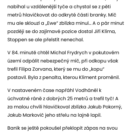
nabíhal u vzdálenější tyče a chystal se z pěti
metrů hlavičkovat do odkryté části branky. Míč
mu ale sklouzl a „Ewe“ zblízka minul… A o pár minut
později se do zajímavé pozice dostal Jiří Klíma,
Stoppen se ale přelstít nenechal.
V 84. minutě chtěl Michal Frydrych v pokutovém
území odpálit nebezpečný míč, při odkopu však
trefil Filipa Zorvana, který se mu do „kopu“
postavil. Byla z penalta, kterou Kliment proměnil.
V nastaveném čase napřáhl Vodháněl k
úchvatné ráně z dobrých 25 metrů a trefil tyč! A
za malou chvíli hlavičkoval zblízka Jakub Pokorný,
Jakub Markovič jeho střelu na lajně lapil.
Baník se ještě pokoušel překlopit zápas na svou