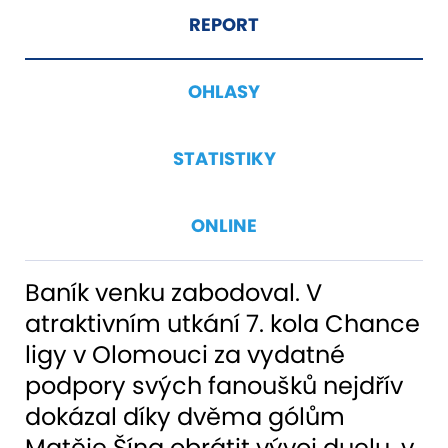
REPORT
OHLASY
STATISTIKY
ONLINE
Baník venku zabodoval. V
atraktivním utkání 7. kola Chance
ligy v Olomouci za vydatné
podpory svých fanoušků nejdřív
dokázal díky dvěma gólům
Matěje Šína obrátit vývoj duelu, v