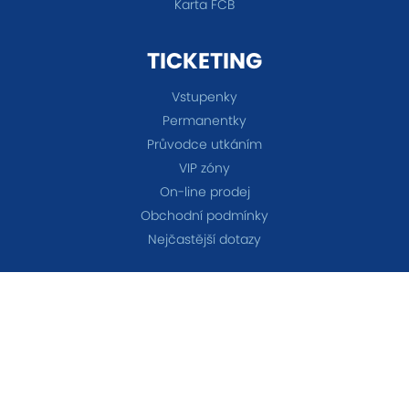
Karta FCB
TICKETING
Vstupenky
Permanentky
Průvodce utkáním
VIP zóny
On-line prodej
Obchodní podmínky
Nejčastější dotazy
TÝMY
A-tým
B-tým
Ženy