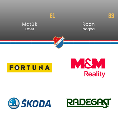
81
83
Matúš
Roan
Kmeť
Nogha