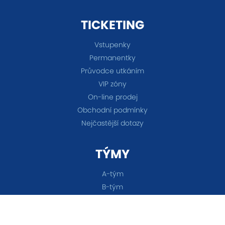
TICKETING
Vstupenky
Permanentky
Průvodce utkáním
VIP zóny
On-line prodej
Obchodní podmínky
Nejčastější dotazy
TÝMY
A-tým
B-tým
Ženy