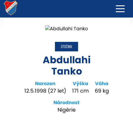
ÚTOČNÍK
Abdullahi
Tanko
Narozen
Výška
Váha
12.5.1998 (27 let)
171 cm
69 kg
Národnost
Nigérie