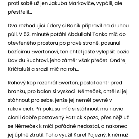
proti sobě už jen Jakuba Markoviče, vypálil, ale
přestřelil…
Dva rozhodující údery si Baník připravil na druhou
půli. V 52. minutě potáhl Abdullahi Tanko míč do
otevřeného prostoru po pravé straně, posunul
běžícímu Ewertonovi, ten chtěl ještě vylepšit pozici
Davidu Buchtovi, jeho záměr však přečetl Ondřej
Kričfaluši a srazil míč na roh…
Rohový kop rozehrál Ewerton, poslal centr před
branku, pro balon si vyskočil Němeček, chtěl si jej
stáhnout pro sebe, jenže jej neměl pevně v
rukavicích. Při pokusu míč si stáhnout mu navíc
clonil dobře postavený Patrick Kpozo, přes nějž už
se Němeček k míči pořádně nedostal, a nakonec
jej úplně ztratil. Toho využil Karel Pojezný, k němuž