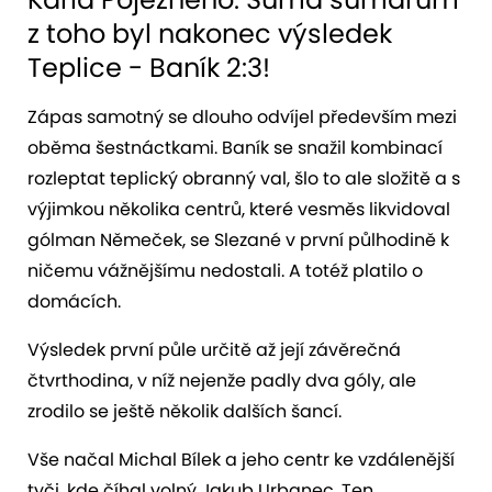
z toho byl nakonec výsledek
Teplice - Baník 2:3!
Zápas samotný se dlouho odvíjel především mezi
oběma šestnáctkami. Baník se snažil kombinací
rozleptat teplický obranný val, šlo to ale složitě a s
výjimkou několika centrů, které vesměs likvidoval
gólman Němeček, se Slezané v první půlhodině k
ničemu vážnějšímu nedostali. A totéž platilo o
domácích.
Výsledek první půle určitě až její závěrečná
čtvrthodina, v níž nejenže padly dva góly, ale
zrodilo se ještě několik dalších šancí.
Vše načal Michal Bílek a jeho centr ke vzdálenější
tyči, kde číhal volný Jakub Urbanec. Ten