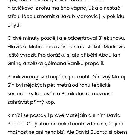
hlavičkoval z rohu malého vápna, už ale nestačil
střelu lépe usměrnit a Jakub Markovič ji v poklidu
chytil.
O dvě minuty později ale odcentroval Bílek znovu.
Hlavičku Mohameda Jásira stačil Jakub Markovič
ještě vyrazit. Pro dorážku si ale přiběhl Abdullah
Gning a zblízka gólmana Baníku propálil.
Baník zareagoval nejlépe jak mohl. Důrazný Matěj
Šín byl nějakých pět metrů od rohu teplické
šestnáctky faulován a Baník dostal možnost
zahrávat přímý kop.
K míči se postavil právě Matěj Šín a s ním David
Buchta. Celý stadion čekal centr, zdálo se, že jiná
možnost se ani nenabízí. Ale David Buchta si okem