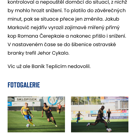
kontroloval a nepouštěl domácí do situací, z nichž
by mohlo hrozit snížení. To platilo do závěrečných
minut, pak se situace přece jen změnila. Jakub
Markovič nejdřív vyrazil zajímavě mířený přímý
kop Romana Čerepkaie a nakonec přišlo i snížení.
V nastaveném čase se do šibenice ostravské
branky trefil Jehor Cykalo.
Víc už ale Baník Teplicím nedovolil.
FOTOGALERIE