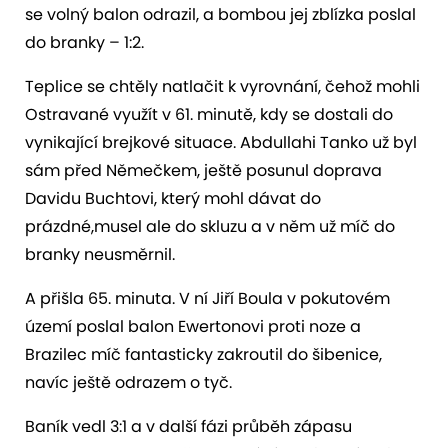
se volný balon odrazil, a bombou jej zblízka poslal
do branky – 1:2.
Teplice se chtěly natlačit k vyrovnání, čehož mohli
Ostravané využít v 61. minutě, kdy se dostali do
vynikající brejkové situace. Abdullahi Tanko už byl
sám před Němečkem, ještě posunul doprava
Davidu Buchtovi, který mohl dávat do
prázdné,musel ale do skluzu a v něm už míč do
branky neusměrnil.
A přišla 65. minuta. V ní Jiří Boula v pokutovém
území poslal balon Ewertonovi proti noze a
Brazilec míč fantasticky zakroutil do šibenice,
navíc ještě odrazem o tyč.
Baník vedl 3:1 a v další fázi průběh zápasu