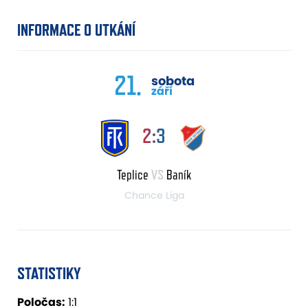
INFORMACE O UTKÁNÍ
21.
sobota
září
2:3
Teplice
VS
Baník
Chance Liga
STATISTIKY
Poločas:
1:1