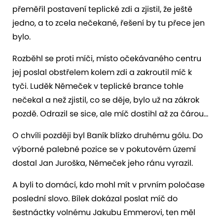
přeměřil postavení teplické zdi a zjistil, že ještě
jedno, a to zcela nečekané, řešení by tu přece jen
bylo.
Rozběhl se proti míči, místo očekávaného centru
jej poslal obstřelem kolem zdi a zakroutil míč k
tyči. Luděk Němeček v teplické brance tohle
nečekal a než zjistil, co se děje, bylo už na zákrok
pozdě. Odrazil se sice, ale míč dostihl až za čárou…
O chvíli později byl Baník blízko druhému gólu. Do
výborné palebné pozice se v pokutovém území
dostal Jan Juroška, Němeček jeho ránu vyrazil.
A byli to domácí, kdo mohl mít v prvním poločase
poslední slovo. Bílek dokázal poslat míč do
šestnáctky volnému Jakubu Emmerovi, ten měl