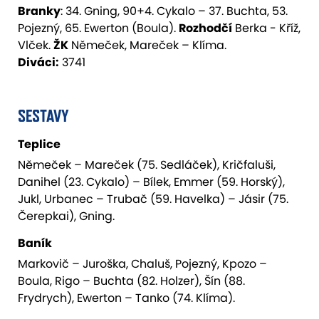
Branky
: 34. Gning, 90+4. Cykalo – 37. Buchta, 53.
Pojezný, 65. Ewerton (Boula).
Rozhodčí
Berka - Kříž,
Vlček.
ŽK
Němeček, Mareček – Klíma.
Diváci:
3741
SESTAVY
Teplice
Němeček – Mareček (75. Sedláček), Kričfaluši,
Danihel (23. Cykalo) – Bílek, Emmer (59. Horský),
Jukl, Urbanec – Trubač (59. Havelka) – Jásir (75.
Čerepkai), Gning.
Baník
Markovič – Juroška, Chaluš, Pojezný, Kpozo –
Boula, Rigo – Buchta (82. Holzer), Šín (88.
Frydrych), Ewerton – Tanko (74. Klíma).