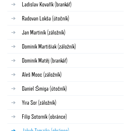
Ladislav Kovařík
(brankář)
Radovan Lokša
(útočník)
Jan Martiník
(záložník)
Dominik Martišiak
(záložník)
Dominik Matěj
(brankář)
Aleš Mooc
(záložník)
Daniel Śmiga
(útočník)
Yira Sor
(záložník)
Filip Sotorník
(obránce)
Jakub Tamajka
(obránce)