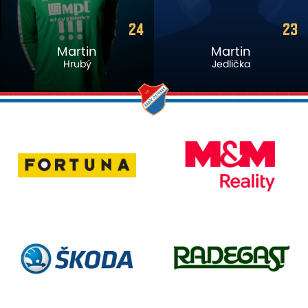
23
83
Martin
Roan
Jedlička
Nogha