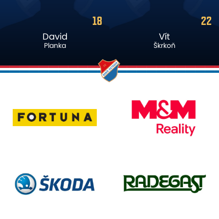
22
14
Vít
Samuel
Škrkoň
Grygar