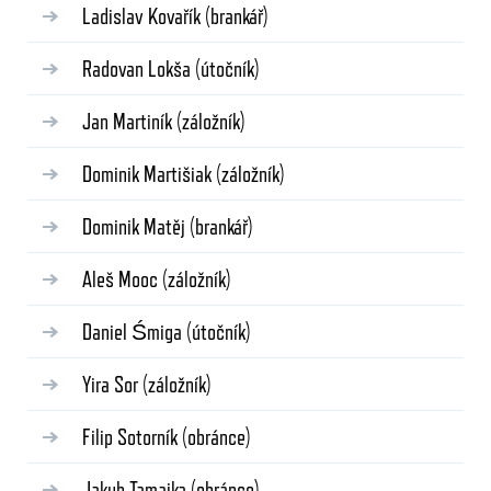
Ladislav Kovařík
(brankář)
Radovan Lokša
(útočník)
Jan Martiník
(záložník)
Dominik Martišiak
(záložník)
Dominik Matěj
(brankář)
Aleš Mooc
(záložník)
Daniel Śmiga
(útočník)
Yira Sor
(záložník)
Filip Sotorník
(obránce)
Jakub Tamajka
(obránce)