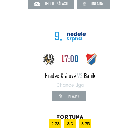
REPORT ZÁPASU
ONLAJNY
9.
neděle
srpna
17:00
Hradec Králové
VS
Baník
Chance Liga
ONLAJNY
2.23
3.3
3.35