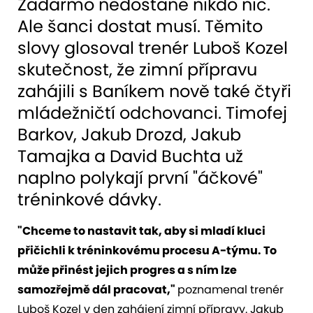
Zadarmo nedostane nikdo nic.
Ale šanci dostat musí. Těmito
slovy glosoval trenér Luboš Kozel
skutečnost, že zimní přípravu
zahájili s Baníkem nově také čtyři
mládežničtí odchovanci. Timofej
Barkov, Jakub Drozd, Jakub
Tamajka a David Buchta už
naplno polykají první "áčkové"
tréninkové dávky.
"Chceme to nastavit tak, aby si mladí kluci
přičichli k tréninkovému procesu A-týmu. To
může přinést jejich progres a s ním lze
samozřejmě dál pracovat,"
poznamenal trenér
Luboš Kozel v den zahájení zimní přípravy. Jakub