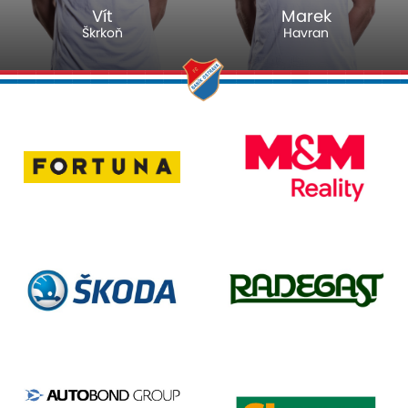
Vít
Marek
Škrkoň
Havran