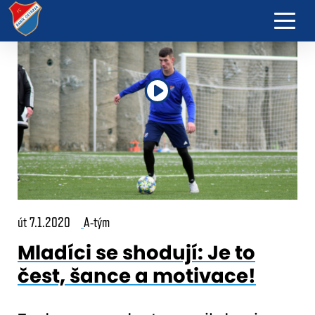
út 7.1.2020
A-tým
Mladíci se shodují: Je to
čest, šance a motivace!