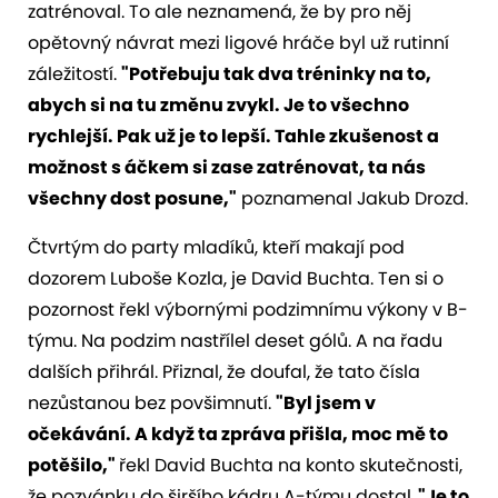
zatrénoval. To ale neznamená, že by pro něj
opětovný návrat mezi ligové hráče byl už rutinní
záležitostí.
"Potřebuju tak dva tréninky na to,
abych si na tu změnu zvykl. Je to všechno
rychlejší. Pak už je to lepší. Tahle zkušenost a
možnost s áčkem si zase zatrénovat, ta nás
všechny dost posune,"
poznamenal Jakub Drozd.
Čtvrtým do party mladíků, kteří makají pod
dozorem Luboše Kozla, je David Buchta. Ten si o
pozornost řekl výbornými podzimnímu výkony v B-
týmu. Na podzim nastřílel deset gólů. A na řadu
dalších přihrál. Přiznal, že doufal, že tato čísla
nezůstanou bez povšimnutí.
"Byl jsem v
očekávání. A když ta zpráva přišla, moc mě to
potěšilo,"
řekl David Buchta na konto skutečnosti,
že pozvánku do širšího kádru A-týmu dostal.
"Je to