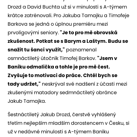
Drozd a David Buchta už si v minulosti s A-týmem
krátce zatrénovali. Pro Jakuba Tamajku a Timofeje
Barkova se jedná o úplnou premiéru mezi
prvoligovými seniory.
"Je to pro mě obrovská
zkušenost. Potkat se s Barym a Laštym. Budu se
snažit tu šanci využít,"
poznamenal
osmnáctiletý útočník Timofej Barkov.
"Jsem v
Baníku odmalička a tohle je pro mě čest.
Zvyšuje to motivaci do práce. Chtěl bych se
tady udržet,"
neskrýval své nadšení z účasti mezi
zkušenými matadory sedmnáctiletý obránce
Jakub Tamajka.
Šestnáctiletý Jakub Drozd, čerstvě vyhlášený
třetím nejlepším mladším dorostencem v Česku, si
už v nedávné minulosti s A-týmem Baníku