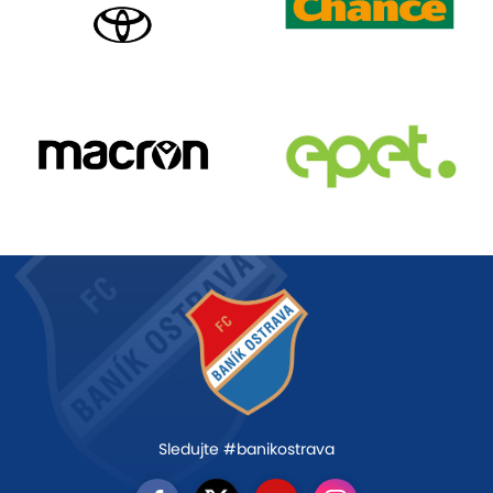
Sledujte #banikostrava