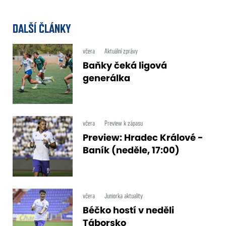
DALŠÍ ČLÁNKY
včera
Aktuální zprávy
Baňky čeká ligová
generálka
včera
Preview k zápasu
Preview: Hradec Králové -
Baník (neděle, 17:00)
včera
Juniorka aktuality
Béčko hostí v neděli
Táborsko