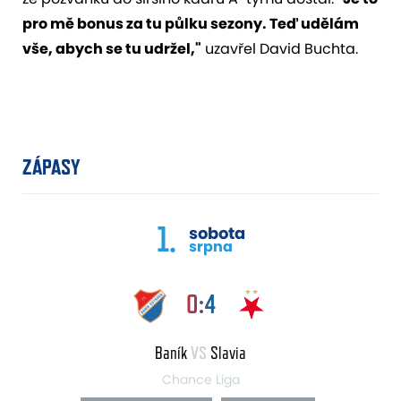
pro mě bonus za tu půlku sezony. Teď udělám
vše, abych se tu udržel,"
uzavřel David Buchta.
ZÁPASY
1.
sobota
srpna
0:4
Baník
VS
Slavia
Chance Liga