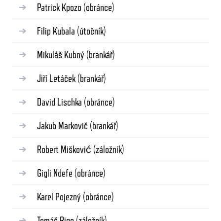
Patrick Kpozo
(obránce)
Filip Kubala
(útočník)
Mikuláš Kubný
(brankář)
Jiří Letáček
(brankář)
David Lischka
(obránce)
Jakub Markovič
(brankář)
Robert Mišković
(záložník)
Gigli Ndefe
(obránce)
Karel Pojezný
(obránce)
Tomáš Rigo
(záložník)