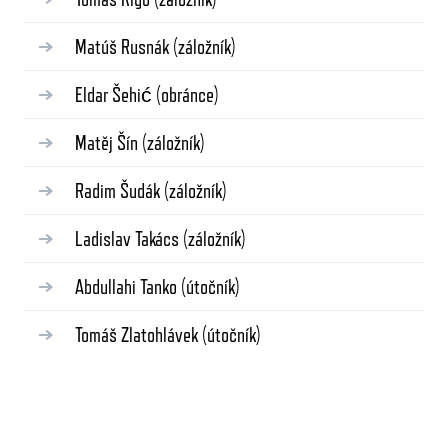
Matúš Rusnák
(záložník)
Eldar Šehić
(obránce)
Matěj Šín
(záložník)
Radim Šudák
(záložník)
Ladislav Takács
(záložník)
Abdullahi Tanko
(útočník)
Tomáš Zlatohlávek
(útočník)