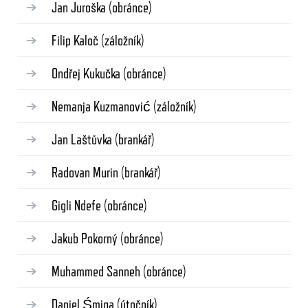
Jan Juroška
(obránce)
Filip Kaloč
(záložník)
Ondřej Kukučka
(obránce)
Nemanja Kuzmanović
(záložník)
Jan Laštůvka
(brankář)
Radovan Murin
(brankář)
Gigli Ndefe
(obránce)
Jakub Pokorný
(obránce)
Muhammed Sanneh
(obránce)
Daniel Śmiga
(útočník)