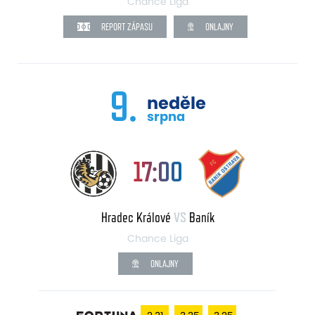
Chance Liga
REPORT ZÁPASU
ONLAJNY
9.
neděle
srpna
17:00
Hradec Králové
VS
Baník
Chance Liga
ONLAJNY