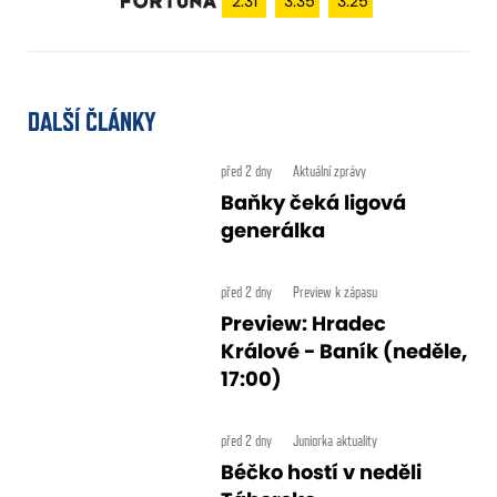
2.31
3.35
3.25
DALŠÍ ČLÁNKY
před 2 dny
Aktuální zprávy
Baňky čeká ligová
generálka
před 2 dny
Preview k zápasu
Preview: Hradec
Králové - Baník (neděle,
17:00)
před 2 dny
Juniorka aktuality
Béčko hostí v neděli