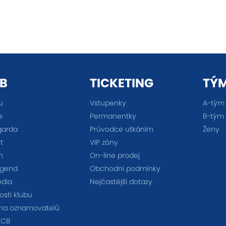
B
TICKETING
TÝ
u
Vstupenky
A-tým
e
Permanentky
B-tým
garda
Průvodce utkáním
Ženy
t
VIP zóny
n
On-line prodej
egend
Obchodní podmínky
édia
Nejčastější dotazy
sti klubu
na oznamovatelů
FCB