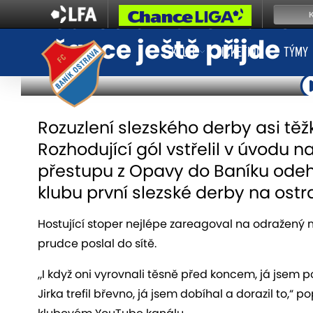
Jaroslav Svozil: Věři
šance ještě přijde
KLUB
TICKETING
TÝMY
Rozuzlení slezského derby asi těž
Rozhodující gól vstřelil v úvodu n
přestupu z Opavy do Baníku ode
klubu první slezské derby na ostr
Hostující stoper nejlépe zareagoval na odražený 
prudce poslal do sítě.
„I když oni vyrovnali těsně před koncem, já jsem poř
Jirka trefil břevno, já jsem dobíhal a dorazil to,“