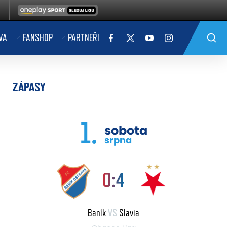
VA
FANSHOP
PARTNEŘI
ZÁPASY
1.
sobota
srpna
0:4
Baník
VS
Slavia