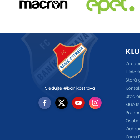
KLU
O klub
Histori
Stará 
Kontak
Sledujte #banikostrava
Stadio
Klub l
Pro m
Osobno
Ochra
Karta 