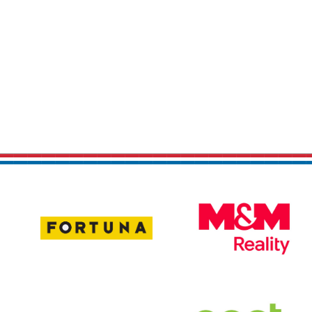
17
1
Michal
Viktor
Frydrych
Budinský