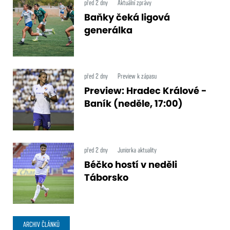
před 2 dny
Aktuální zprávy
Baňky čeká ligová
generálka
před 2 dny
Preview k zápasu
Preview: Hradec Králové -
Baník (neděle, 17:00)
před 2 dny
Juniorka aktuality
Béčko hostí v neděli
Táborsko
ARCHIV ČLÁNKŮ