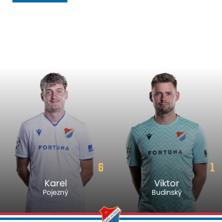
6
1
Karel
Viktor
Pojezný
Budinský