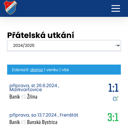
Přátelská utkání
Zobrazit:
doma
|
venku
|
vše
1:1
příprava, st 26.6.2024 ,
Markvartovice
Baník
VS
Žilina
3:1
příprava, so 13.7.2024 , Frenštát
Baník
VS
Banská Bystrica