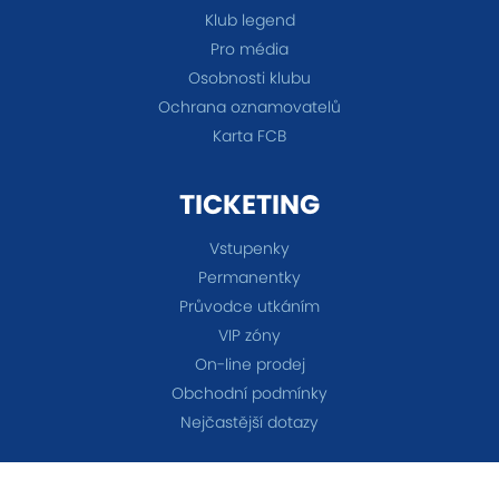
Klub legend
Pro média
Osobnosti klubu
Ochrana oznamovatelů
Karta FCB
TICKETING
Vstupenky
Permanentky
Průvodce utkáním
VIP zóny
On-line prodej
Obchodní podmínky
Nejčastější dotazy
TÝMY