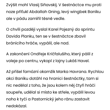
Zvýšit mohl Vlasij Siňavskij. V šestnáctce mu proti
noze přiťukl Abdallah Gning, levý wingbek Baníku
ale v pádu zamířil těsně vedle.
O chvíli později vyslal Karel Pojezný do sprintu
Davida Planku, ten se v šestnáctce zbavil
bránícího hráče, vypálil, ale nad.
A zakončení Ondřeje Kričfalušiho, který pálil z
voleje po centru, vykopl z lajny Lukáš Havel.
Až přišel famózní okamžik Marka Havrana. Rychlou
akci Baníku dotáhl na hranici šestnáctky, tam si
nic nedělal z toho, že jsou kolem něj čtyři hráči
soupeře, udělal si místo ke střele, vypálil levou
noho k tyči a Pastornický jeho ránu zastavit
nedokázal.