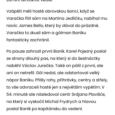
Vzápětí měli hosté obrovskou šanci, když se
Varačka řítil sám na Martina Jedličku, nabíhal mu
navíc James Bello, který by dával do prázdné.
Varačka to zkusil sám a gólman Baníku
fantasticky zachránil.
Po pauze zahrozil první Baník. Karel Pojezný poslal
ze strany dlouhý pas, na který si do šestnáctky
naběhl Václav Jurečka. Také on pálil z první, ale
ani on netrefil. Gól nedal, ale odstartoval velký
nápor Baníku. Přišly rohy, přihrávky, centry a střely,
to vše odvraceli hosté jen s největším vypětím. V
54. minutě ale následoval centr Srdjana Plavšiće,
na který si vyskočil Michal Frydrych a hlavou
poslal Baník po kapitánsku do vedení.