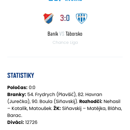
3:0
Baník
VS
Táborsko
Chance Liga
STATISTIKY
Poločas:
0:0
Branky:
54. Frydrych (Plavšić), 82. Havran
(Jurečka), 90. Boula (Siňavskij).
Rozhodčí:
Nehasil
– Kotalík, Matoušek.
ŽK:
Siňavskij – Matějka, Bláha,
Barac.
Diváci:
12726