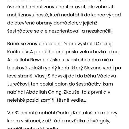
úvodních minut znovu nastartovat, ale zahrozit
mohli znovu hosté, kteří nedotáhli do konce výpad
do otevřené obrany domácích, v jejichž
šestnáctce se ale nezorientovali a nezakončili.
Baník se znovu nadechl. Dobře vystřelil Ondřej
Kričfaluši. A po půlhodině přišla velmi hezká akce.
Abdullahi Bewene získal u vlastního rohu míč a
bleskově založil rychlý kontr, který Slezané vedli po
levé straně. Vlasij Siňavskij dal do běhu Václavu
Jurečkovi, ten poslal balon do šestnáctky, kam
nabíhal Abdallah Gning. Zkoušel to z první a v
nelehké pozici zamířil těsně vedle…
Ve 32. minutě naběhl Ondřej Kričfaluši na rohový
kop a v situaci, z níž rád a nezřídka dává góly,
zamířil tentokrát vedle.