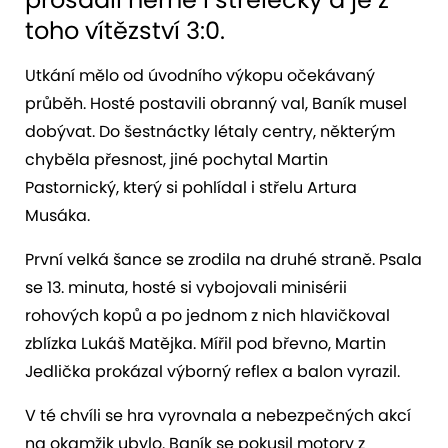
toho vítězství 3:0.
Utkání mělo od úvodního výkopu očekávaný
průběh. Hosté postavili obranný val, Baník musel
dobývat. Do šestnáctky létaly centry, některým
chyběla přesnost, jiné pochytal Martin
Pastornický, který si pohlídal i střelu Artura
Musáka.
První velká šance se zrodila na druhé straně. Psala
se 13. minuta, hosté si vybojovali minisérii
rohových kopů a po jednom z nich hlavičkoval
zblízka Lukáš Matějka. Mířil pod břevno, Martin
Jedlička prokázal výborný reflex a balon vyrazil.
V té chvíli se hra vyrovnala a nebezpečných akcí
na okamžik ubylo. Baník se pokusil motory z