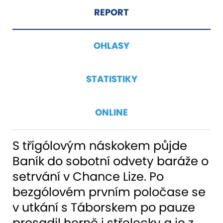
REPORT
OHLASY
STATISTIKY
ONLINE
S třígólovým náskokem půjde
Baník do sobotní odvety baráže o
setrvání v Chance Lize. Po
bezgólovém prvním poločase se
v utkání s Táborskem po pauze
prosadil herně i střelecky a je z