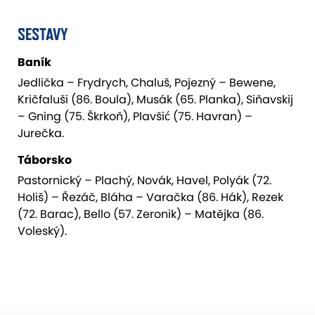
SESTAVY
Baník
Jedlička – Frydrych, Chaluš, Pojezný – Bewene,
Kričfaluši (86. Boula), Musák (65. Planka), Siňavskij
– Gning (75. Škrkoň), Plavšić (75. Havran) –
Jurečka.
Táborsko
Pastornický – Plachý, Novák, Havel, Polyák (72.
Holiš) – Řezáč, Bláha – Varačka (86. Hák), Rezek
(72. Barac), Bello (57. Zeronik) – Matějka (86.
Voleský).