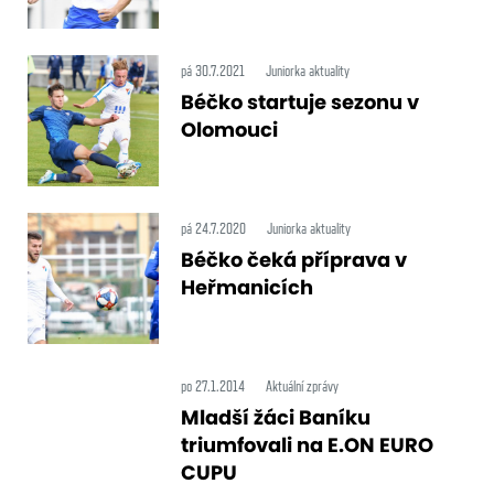
pá 30.7.2021
Juniorka aktuality
Béčko startuje sezonu v
Olomouci
pá 24.7.2020
Juniorka aktuality
Béčko čeká příprava v
Heřmanicích
po 27.1.2014
Aktuální zprávy
Mladší žáci Baníku
triumfovali na E.ON EURO
CUPU