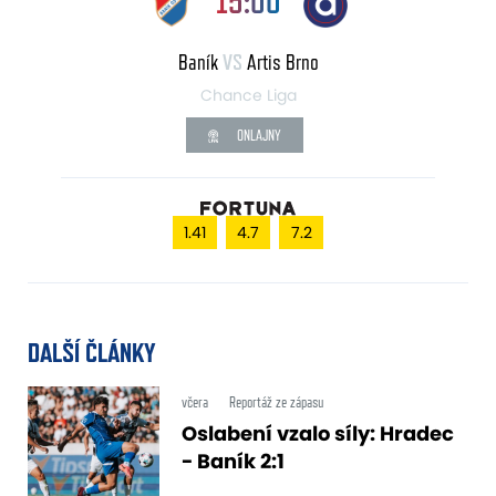
15:00
Baník
VS
Artis Brno
Chance Liga
ONLAJNY
1.41
4.7
7.2
DALŠÍ ČLÁNKY
včera
Reportáž ze zápasu
Oslabení vzalo síly: Hradec
- Baník 2:1