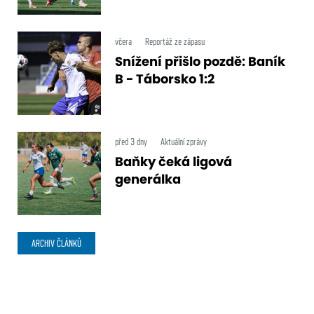
včera
Reportáž ze zápasu
Snížení přišlo pozdě: Baník
B - Táborsko 1:2
před 3 dny
Aktuální zprávy
Baňky čeká ligová
generálka
ARCHIV ČLÁNKŮ