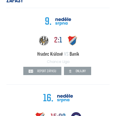
ZÁPASY
9.
neděle
srpna
2:1
Hradec Králové
VS
Baník
Chance Liga
REPORT ZÁPASU
ONLAJNY
16.
neděle
srpna