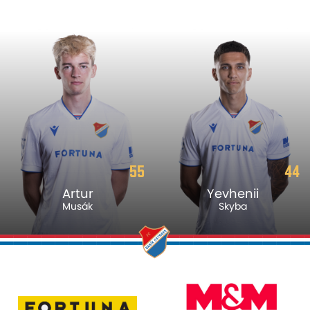
55
44
Artur
Yevhenii
Musák
Skyba