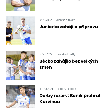
čt 7.7.2022
Juniorka aktuality
Juniorka zahájila přípravu
st 5.1.2022
Juniorka aktuality
Béčko zahájilo bez velkých
změn
út 17.8.2021
Juniorka aktuality
Derby rezerv: Baník přehrál
Karvinou