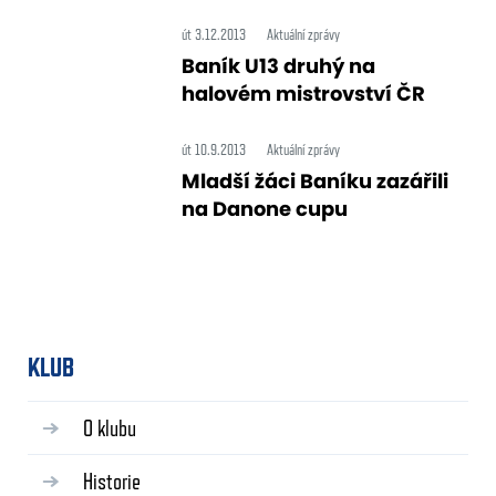
út 3.12.2013
Aktuální zprávy
Baník U13 druhý na
halovém mistrovství ČR
út 10.9.2013
Aktuální zprávy
Mladší žáci Baníku zazářili
na Danone cupu
KLUB
O klubu
Historie