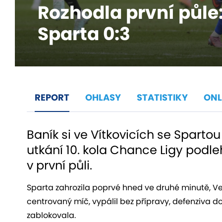
Rozhodla první půle:
Sparta 0:3
REPORT
OHLASY
STATISTIKY
ONL
Baník si ve Vítkovicích se Sparto
utkání 10. kola Chance Ligy podle
v první půli.
Sparta zahrozila poprvé hned ve druhé minutě, Ve
centrovaný míč, vypálil bez přípravy, defenziva
zablokovala.