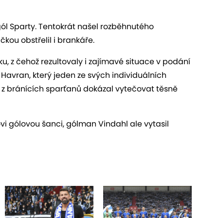
gól Sparty. Tentokrát našel rozběhnutého
čkou obstřelil i brankáře.
, z čehož rezultovaly i zajímavé situace v podání
Havran, který jeden ze svých individuálních
n z bránících sparťanů dokázal vytečovat těsně
vi gólovou šanci, gólman Vindahl ale vytasil