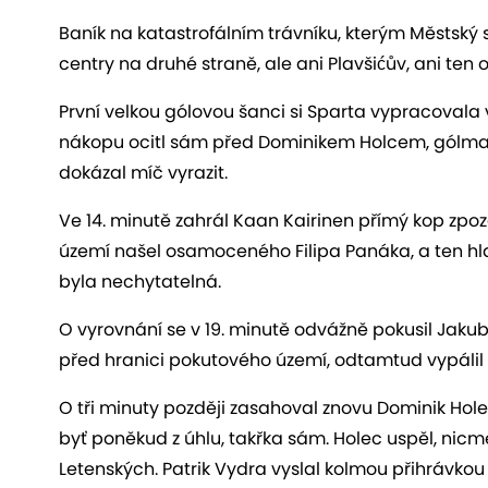
Baník na katastrofálním trávníku, kterým Městsk
centry na druhé straně, ale ani Plavšićův, ani ten
První velkou gólovou šanci si Sparta vypracovala
nákopu ocitl sám před Dominikem Holcem, gólman
dokázal míč vyrazit.
Ve 14. minutě zahrál Kaan Kairinen přímý kop zpo
území našel osamoceného Filipa Panáka, a ten hlav
byla nechytatelná.
O vyrovnání se v 19. minutě odvážně pokusil Jakub 
před hranici pokutového území, odtamtud vypálil a
O tři minuty později zasahoval znovu Dominik Hole
byť poněkud z úhlu, takřka sám. Holec uspěl, nicm
Letenských. Patrik Vydra vyslal kolmou přihrávko