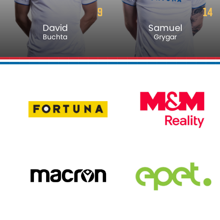
9
14
David
Samuel
Buchta
Grygar