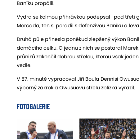
Baníku propálil.
Vydra se kolmou přihrávkou podepsal i pod třetí 
Mercada, ten si poradil s defenzivou Baníku a leva
Druhá půle přinesla poněkud zlepšený výkon Baníku
domácího celku. O jednu z nich se postaral Marek 
průniků zakončil dobrou střelou, kterou však jede
vedle.
V 87. minutě vypracoval Jiří Boula Dennisi Owusuo
výborný zákrok a Owusuovu střelu zblízka vyrazil.
FOTOGALERIE