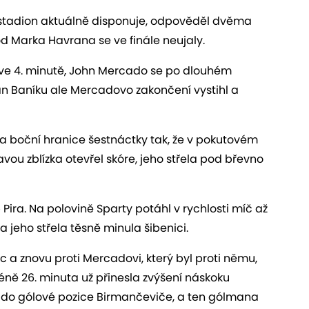
ý stadion aktuálně disponuje, odpověděl dvěma
 od Marka Havrana se ve finále neujaly.
 ve 4. minutě, John Mercado se po dlouhém
 Baníku ale Mercadovo zakončení vystihl a
za boční hranice šestnáctky tak, že v pokutovém
ou zblízka otevřel skóre, jeho střela pod břevno
Pira. Na polovině Sparty potáhl v rychlosti míč až
 jeho střela těsně minula šibenici.
c a znovu proti Mercadovi, který byl proti němu,
éně 26. minuta už přinesla zvýšení náskoku
u do gólové pozice Birmančeviče, a ten gólmana