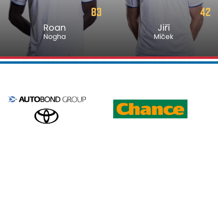
83
42
Roan
Jiří
Nogha
Míček