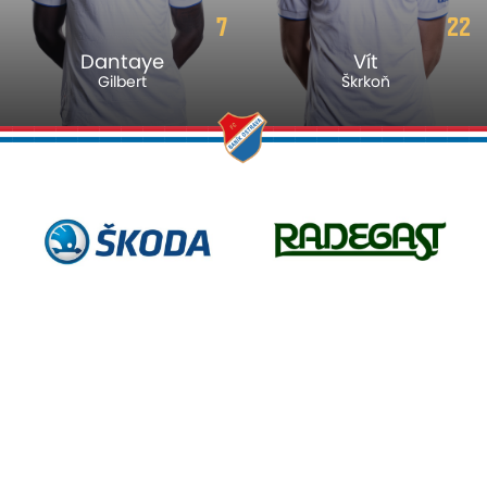
7
22
Dantaye
Vít
Gilbert
Škrkoň