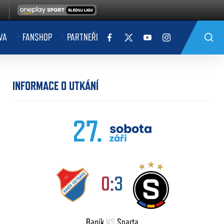
VA
FANSHOP
PARTNEŘI
INFORMACE O UTKÁNÍ
27.
sobota
září
0:3
Baník
VS
Sparta