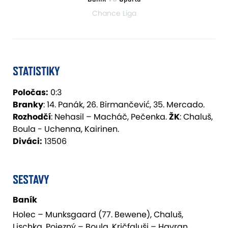
Chance Liga
STATISTIKY
Poločas:
0:3
Branky
: 14. Panák, 26. Birmančević, 35. Mercado.
Rozhodčí
: Nehasil – Macháč, Pečenka.
ŽK
: Chaluš,
Boula - Uchenna, Kairinen.
Diváci:
13506
SESTAVY
Baník
Holec – Munksgaard (77. Bewene), Chaluš,
Lischka, Pojezný – Boula, Kričfaluši – Havran,