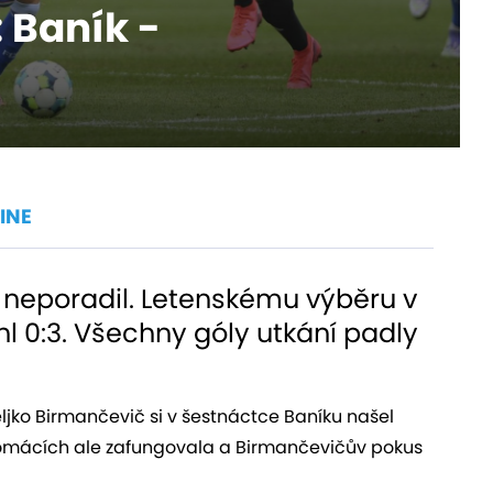
 Baník -
INE
u neporadil. Letenskému výběru v
hl 0:3. Všechny góly utkání padly
ljko Birmančevič si v šestnáctce Baníku našel
 domácích ale zafungovala a Birmančevičův pokus