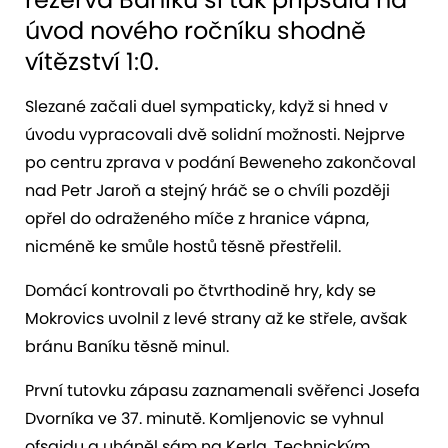
úvod nového ročníku shodně
vítězství 1:0.
Slezané začali duel sympaticky, když si hned v
úvodu vypracovali dvě solidní možnosti. Nejprve
po centru zprava v podání Beweneho zakončoval
nad Petr Jaroň a stejný hráč se o chvíli později
opřel do odraženého míče z hranice vápna,
nicméně ke smůle hostů těsně přestřelil.
Domácí kontrovali po čtvrthodině hry, kdy se
Mokrovics uvolnil z levé strany až ke střele, avšak
bránu Baníku těsně minul.
První tutovku zápasu zaznamenali svěřenci Josefa
Dvorníka ve 37. minutě. Komljenovic se vyhnul
ofsajdu a uháněl sám na Kerla. Technickým