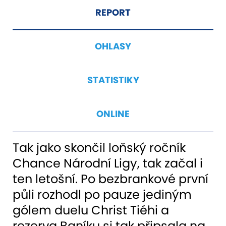
REPORT
OHLASY
STATISTIKY
ONLINE
Tak jako skončil loňský ročník
Chance Národní Ligy, tak začal i
ten letošní. Po bezbrankové první
půli rozhodl po pauze jediným
gólem duelu Christ Tiéhi a
rezerva Baníku si tak připsala na