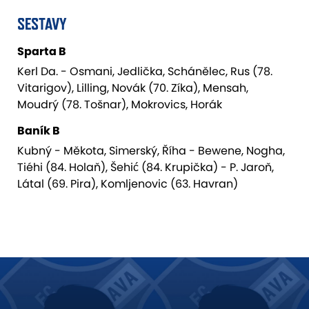
SESTAVY
Sparta B
Kerl Da. - Osmani, Jedlička, Schánělec, Rus (78.
Vitarigov), Lilling, Novák (70. Zíka), Mensah,
Moudrý (78. Tošnar), Mokrovics, Horák
Baník B
Kubný - Měkota, Simerský, Říha - Bewene, Nogha,
Tiéhi (84. Holaň), Šehić (84. Krupička) - P. Jaroň,
Látal (69. Pira), Komljenovic (63. Havran)