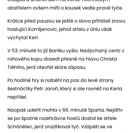
obstřelem ovšem mířil o kousek vedle pravé tyče.
Krátce před pauzou se ještě o slovo přihlásil znovu
hostující Komljenovic, jehož střelu z úhlu však
vychytal Kerl.
V 53. minutě to již Baníku vyšlo. Nadýchaný centr z
rohového kopu dosedl přesně na hlavu Christa
Tiéhiho, jenž otevřel skóre zápasu.
Po hodině hry si naběhl na pas do levé strany
šestnáctky Petr Jaroň, který si ale rovněž na Kerla
nepřišel.
Naopak udeřit mohla v 66. minutě Sparta. Nejdřív
se po špatné rozehrávce hostů dostal ke střele
Schánělec, jenž orazítkoval tyč. Vzápětí se ve