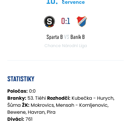
července
0:1
Sparta B
VS
Baník B
Chance Národní Liga
STATISTIKY
Poločas:
0:0
Branky:
53. Tiéhi
Rozhodčí:
Kubečka - Hurych,
Šůma
ŽK:
Mokrovics, Mensah - Komljenovic,
Bewene, Havran, Pira
Diváci:
761