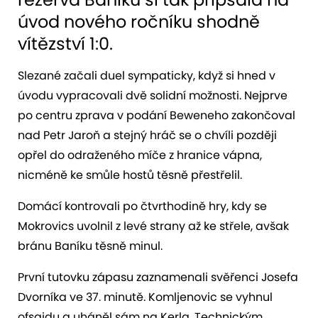
úvod nového ročníku shodně
vítězství 1:0.
Slezané začali duel sympaticky, když si hned v
úvodu vypracovali dvě solidní možnosti. Nejprve
po centru zprava v podání Beweneho zakončoval
nad Petr Jaroň a stejný hráč se o chvíli později
opřel do odraženého míče z hranice vápna,
nicméně ke smůle hostů těsně přestřelil.
Domácí kontrovali po čtvrthodině hry, kdy se
Mokrovics uvolnil z levé strany až ke střele, avšak
bránu Baníku těsně minul.
První tutovku zápasu zaznamenali svěřenci Josefa
Dvorníka ve 37. minutě. Komljenovic se vyhnul
ofsajdu a uháněl sám na Kerla. Technickým