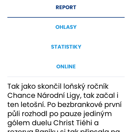
REPORT
OHLASY
STATISTIKY
ONLINE
Tak jako skončil loňský ročník
Chance Národní Ligy, tak začal i
ten letošní. Po bezbrankové první
půli rozhodl po pauze jediným
gólem duelu Christ Tiéhi a
rezerva Baníku si tak připsala na