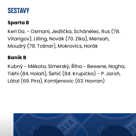
SESTAVY
Sparta B
Kerl Da. - Osmani, Jedlička, Schánělec, Rus (78.
Vitarigov), Lilling, Novák (70. Zíka), Mensah,
Moudrý (78. Tošnar), Mokrovics, Horák
Baník B
Kubný - Měkota, Simerský, Říha - Bewene, Nogha,
Tiéhi (84. Holaň), Šehić (84. Krupička) - P. Jaroň,
Látal (69. Pira), Komljenovic (63. Havran)