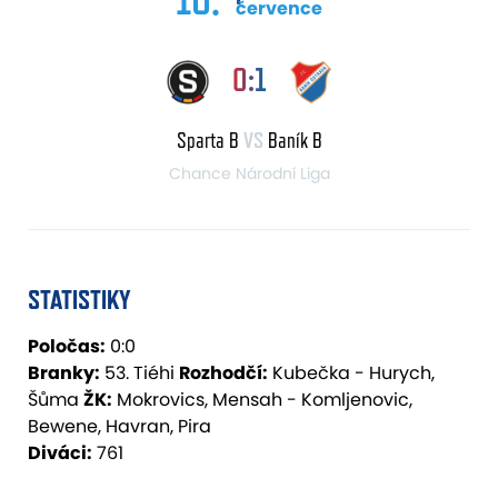
července
0:1
Sparta B
VS
Baník B
Chance Národní Liga
STATISTIKY
Poločas:
0:0
Branky:
53. Tiéhi
Rozhodčí:
Kubečka - Hurych,
Šůma
ŽK:
Mokrovics, Mensah - Komljenovic,
Bewene, Havran, Pira
Diváci:
761