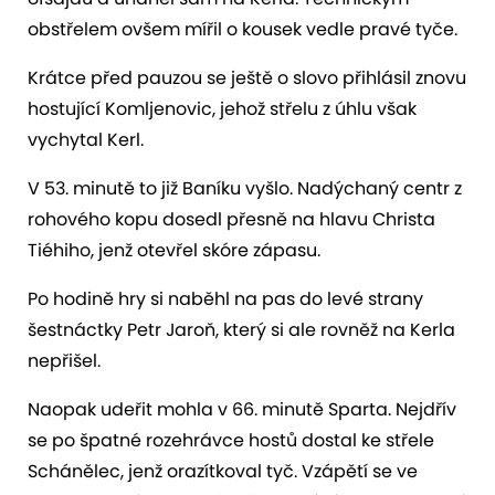
obstřelem ovšem mířil o kousek vedle pravé tyče.
Krátce před pauzou se ještě o slovo přihlásil znovu
hostující Komljenovic, jehož střelu z úhlu však
vychytal Kerl.
V 53. minutě to již Baníku vyšlo. Nadýchaný centr z
rohového kopu dosedl přesně na hlavu Christa
Tiéhiho, jenž otevřel skóre zápasu.
Po hodině hry si naběhl na pas do levé strany
šestnáctky Petr Jaroň, který si ale rovněž na Kerla
nepřišel.
Naopak udeřit mohla v 66. minutě Sparta. Nejdřív
se po špatné rozehrávce hostů dostal ke střele
Schánělec, jenž orazítkoval tyč. Vzápětí se ve