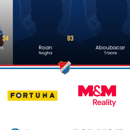
83
8
Roan
Aboubacar
Nogha
Traore