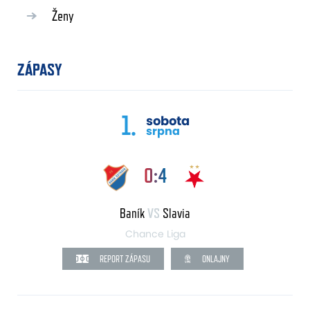
Ženy
ZÁPASY
1.
sobota
srpna
0:4
Baník
VS
Slavia
Chance Liga
REPORT ZÁPASU
ONLAJNY