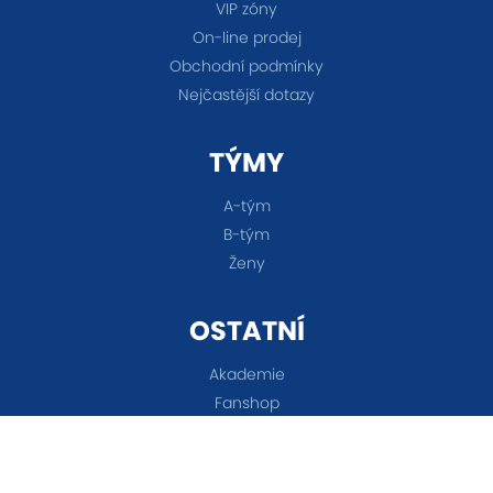
VIP zóny
On-line prodej
Obchodní podmínky
Nejčastější dotazy
TÝMY
A-tým
B-tým
Ženy
OSTATNÍ
Akademie
Fanshop
Všechna práva vyhrazena © 2026 FC Baník Ostrava &
Nastavení cookies
&
eSports.cz s.r.o.