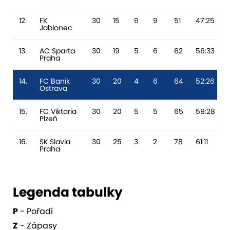
12.
FK
30
15
6
9
51
47:25
Jablonec
13.
AC Sparta
30
19
5
6
62
56:33
Praha
14.
FC Baník
30
20
4
6
64
52:26
Ostrava
15.
FC Viktoria
30
20
5
5
65
59:28
Plzeň
16.
SK Slavia
30
25
3
2
78
61:11
Praha
Legenda tabulky
P
- Pořadí
Z
- Zápasy