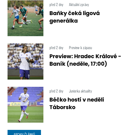
před 2 dny
Aktuální zprávy
Baňky čeká ligová
generálka
před 2 dny
Preview k zápasu
Preview: Hradec Králové -
Baník (neděle, 17:00)
před 2 dny
Juniorka aktuality
Béčko hostí v neděli
Táborsko
ARCHIV ČLÁNKŮ