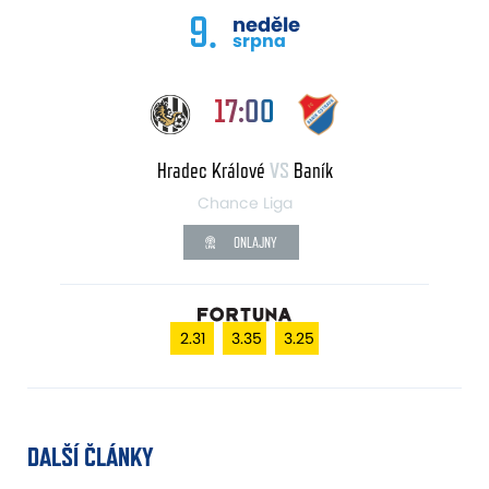
9.
neděle
srpna
17:00
Hradec Králové
VS
Baník
Chance Liga
ONLAJNY
2.31
3.35
3.25
DALŠÍ ČLÁNKY