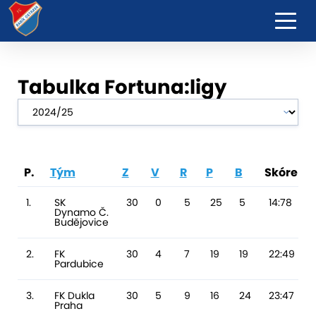
Tabulka Fortuna:ligy
P.
Tým
Z
V
R
P
B
Skóre
1.
SK
30
0
5
25
5
14:78
Dynamo Č.
Budějovice
2.
FK
30
4
7
19
19
22:49
Pardubice
3.
FK Dukla
30
5
9
16
24
23:47
Praha