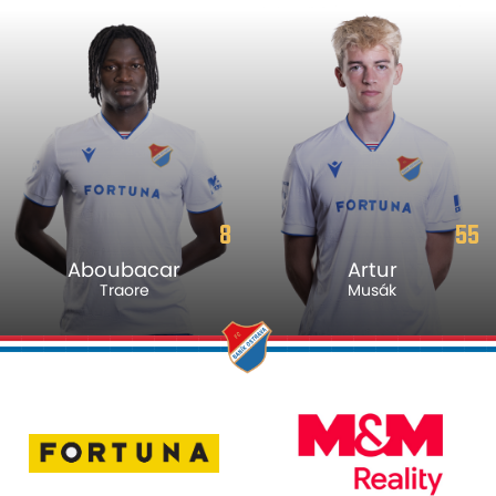
8
55
Aboubacar
Artur
Traore
Musák