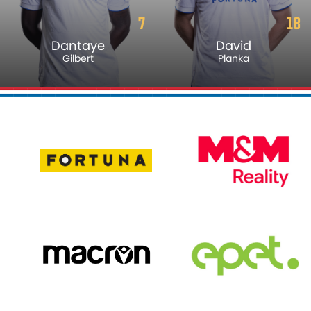
7
18
Dantaye
David
Gilbert
Planka