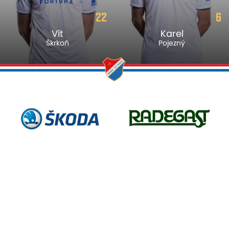
22
6
Vít
Karel
Škrkoň
Pojezný