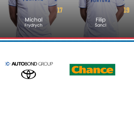
17
19
Michal
Filip
Frydrych
Šancl