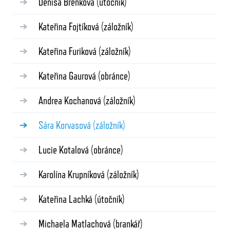
Denisa Břenková
(útočník)
Kateřina Fojtíková
(záložník)
Kateřina Furiková
(záložník)
Kateřina Gaurová
(obránce)
Andrea Kochanová
(záložník)
Sára Korvasová
(záložník)
Lucie Kotalová
(obránce)
Karolína Krupníková
(záložník)
Kateřina Lachká
(útočník)
Michaela Matlachová
(brankář)