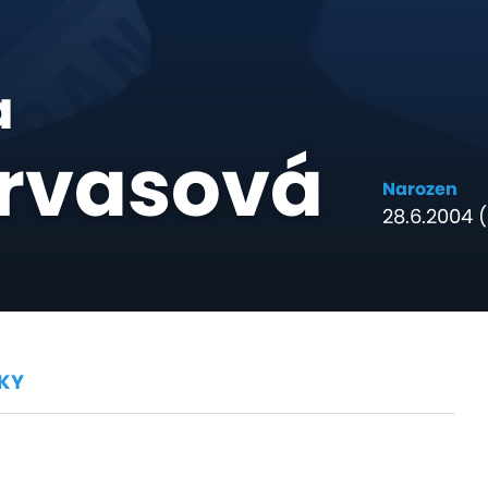
a
rvasová
Narozen
28.6.2004 (
KY