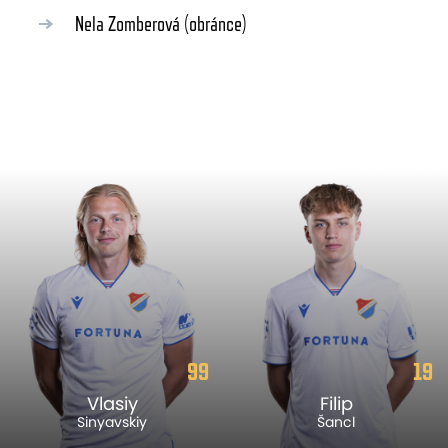
Nela Zomberová
(obránce)
99
19
Vlasiy
Filip
Sinyavskiy
Šancl