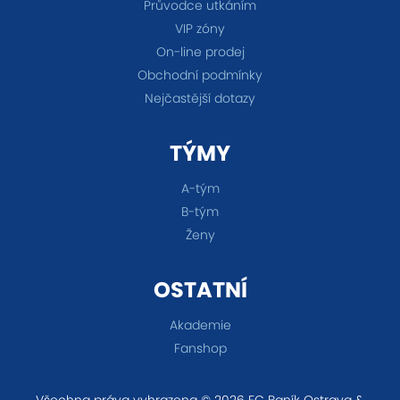
Průvodce utkáním
VIP zóny
On-line prodej
Obchodní podmínky
Nejčastější dotazy
TÝMY
A-tým
B-tým
Ženy
OSTATNÍ
Akademie
Fanshop
Všechna práva vyhrazena © 2026 FC Baník Ostrava &