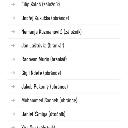
Filip Kaloč
(záložník)
Ondřej Kukučka
(obránce)
Nemanja Kuzmanović
(záložník)
Jan Laštůvka
(brankář)
Radovan Murin
(brankář)
Gigli Ndefe
(obránce)
Jakub Pokorný
(obránce)
Muhammed Sanneh
(obránce)
Daniel Śmiga
(útočník)
Yira Sor
(záložník)