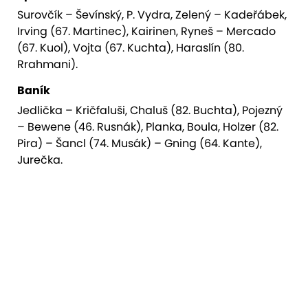
Surovčík – Ševínský, P. Vydra, Zelený – Kadeřábek,
Irving (67. Martinec), Kairinen, Ryneš – Mercado
(67. Kuol), Vojta (67. Kuchta), Haraslín (80.
Rrahmani).
Baník
Jedlička – Kričfaluši, Chaluš (82. Buchta), Pojezný
– Bewene (46. Rusnák), Planka, Boula, Holzer (82.
Pira) – Šancl (74. Musák) – Gning (64. Kante),
Jurečka.