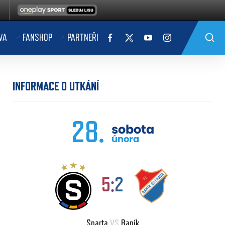
VA
FANSHOP
PARTNEŘI
INFORMACE O UTKÁNÍ
28.
sobota
února
5:2
Sparta
VS
Baník