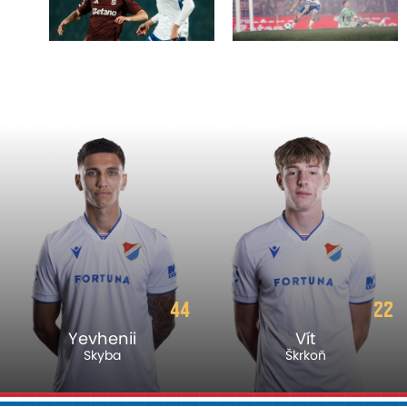
44
22
Yevhenii
Vít
Skyba
Škrkoň