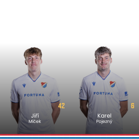
42
6
Jiří
Karel
Míček
Pojezný