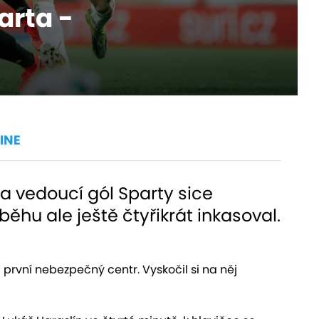
arta -
INE
Na vedoucí gól Sparty sice
ěhu ale ještě čtyřikrát inkasoval.
 první nebezpečný centr. Vyskočil si na něj