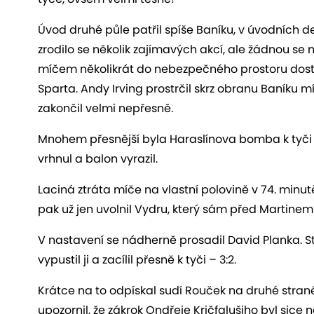
Úvod druhé půle patřil spíše Baníku, v úvodních de
zrodilo se několik zajímavých akcí, ale žádnou se 
míčem několikrát do nebezpečného prostoru dostal
Sparta. Andy Irving prostrčil skrz obranu Baníku 
zakončil velmi nepřesně.
Mnohem přesnější byla Haraslínova bomba k tyči v 
vrhnul a balon vyrazil.
Laciná ztráta míče na vlastní polovině v 74. minu
pak už jen uvolnil Vydru, který sám před Martinem
V nastavení se nádherně prosadil David Planka. Stř
vypustil ji a zacílil přesně k tyči – 3:2.
Krátce na to odpískal sudí Rouček na druhé straně 
upozornil, že zákrok Ondřeje Kričfalušiho byl sic