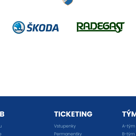
B
TICKETING
TÝ
u
Vstupenky
A-tým
e
Permanentky
B-tým