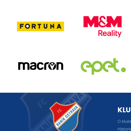
KLU
O klub
Histori