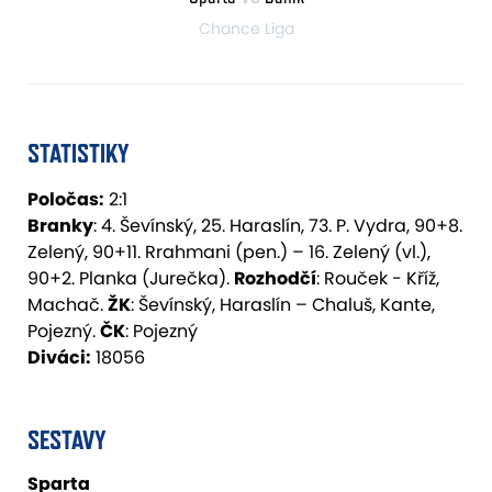
Chance Liga
STATISTIKY
Poločas:
2:1
Branky
: 4. Ševínský, 25. Haraslín, 73. P. Vydra, 90+8.
Zelený, 90+11. Rrahmani (pen.) – 16. Zelený (vl.),
90+2. Planka (Jurečka).
Rozhodčí
: Rouček - Kříž,
Machač.
ŽK
: Ševínský, Haraslín – Chaluš, Kante,
Pojezný.
ČK
: Pojezný
Diváci:
18056
SESTAVY
Sparta