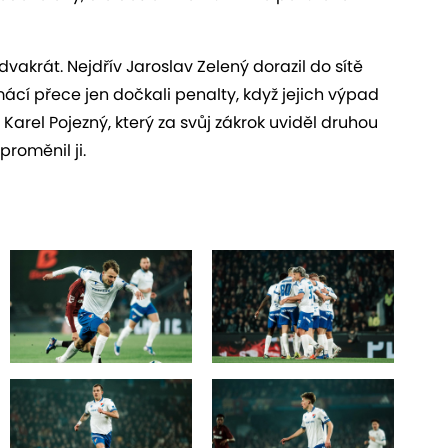
vakrát. Nejdřív Jaroslav Zelený dorazil do sítě
ácí přece jen dočkali penalty, když jejich výpad
arel Pojezný, který za svůj zákrok uviděl druhou
proměnil ji.