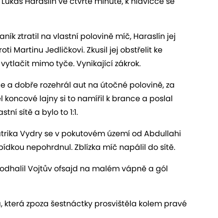
ukáš Haraslín ve čtvrté minutě, k hlavičce se
ík ztratil na vlastní polovině míč, Haraslín jej
ti Martinu Jedličkovi. Zkusil jej obstřelit ke
vytlačit mimo tyče. Vynikající zákrok.
chle a dobře rozehrál aut na útočné polovině, za
koncové lajny si to namířil k brance a poslal
tní sítě a bylo to 1:1.
Patrika Vydry se v pokutovém území od Abdullahi
ídkou nepohrdnul. Zblízka míč napálil do sítě.
e odhalil Vojtův ofsajd na malém vápně a gól
 která zpoza šestnáctky prosvištěla kolem pravé