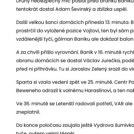
Druhý nebezpečný míč poslal před branku Baníku L
tentokrát dostal Adam Ševinský a zblízka uspěl.
Další velkou šanci domácích přinesla 13. minuta. Ban
prostrčil do vyložené pozice Vojtovi, ten byl sám pro
vzdálenější tyči, gólman Baníku ale dokázal balon 
A za chvíli přišlo vyrovnání. Baník v 16. minutě ry
obranu domácích se dostal Václav Jurečka, podél 
před ni přihrávku. Tu si Jaroslav Zelený srazil do vlas
Sparta si vzala vedení zpět ve 25. minutě. Centr 
Beweneho odrazil k volnému Haraslínovi, a ten nab
Ve 36. minutě se Letenští radovali potřetí, VAR al
zneplatnil.
Do konce poločasu zaujala ještě Vydrova šumivka,
tyče, ovšem velmi těsně!