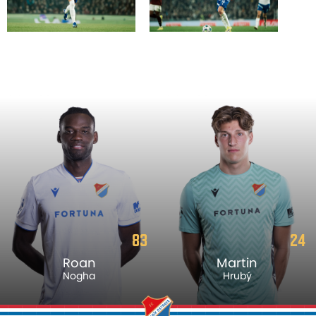
83
24
Roan
Martin
Nogha
Hrubý