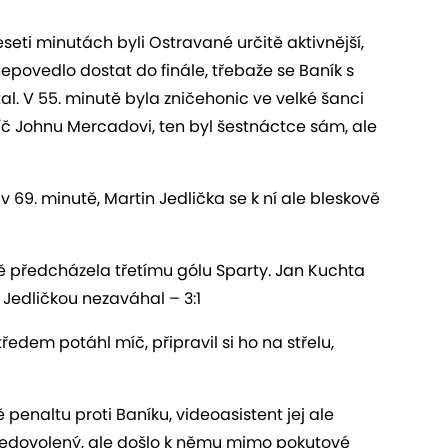
seti minutách byli Ostravané určitě aktivnější,
nepovedlo dostat do finále, třebaže se Baník s
. V 55. minutě byla zničehonic ve velké šanci
míč Johnu Mercadovi, ten byl šestnáctce sám, ale
69. minutě, Martin Jedlička se k ní ale bleskově
tě předcházela třetímu gólu Sparty. Jan Kuchta
 Jedličkou nezaváhal – 3:1
edem potáhl míč, připravil si ho na střelu,
penaltu proti Baníku, videoasistent jej ale
e nedovolený, ale došlo k němu mimo pokutové