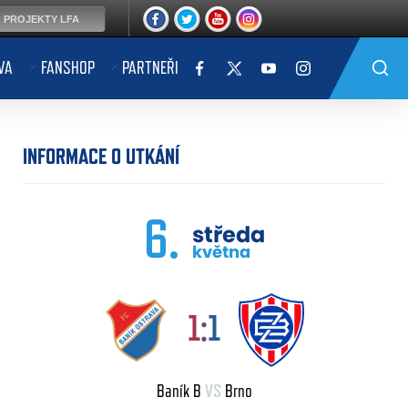
PROJEKTY LFA
VA
FANSHOP
PARTNEŘI
INFORMACE O UTKÁNÍ
6.
středa
května
1:1
Baník B
VS
Brno