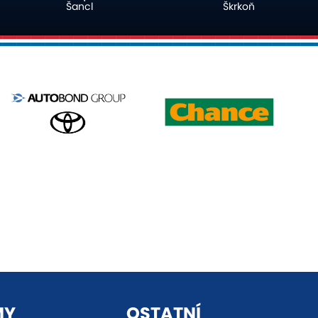
Škrkoň
Pojezný
MY
OSTATNÍ