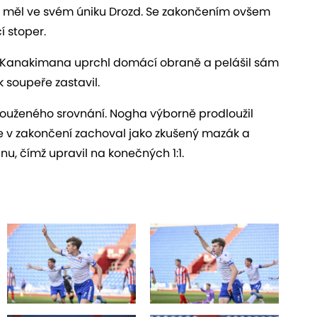
omu měl ve svém úniku Drozd. Se zakončením ovšem
í stoper.
. Kanakimana uprchl domácí obraně a pelášil sám
 soupeře zastavil.
louženého srovnání. Nogha výborně prodloužil
 se v zakončení zachoval jako zkušený mazák a
, čímž upravil na konečných 1:1.