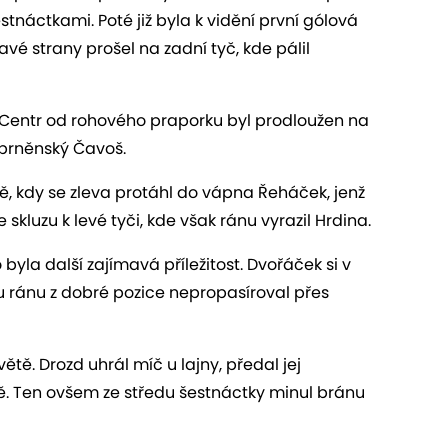
stnáctkami. Poté již byla k vidění první gólová
avé strany prošel na zadní tyč, kde pálil
y. Centr od rohového praporku byl prodloužen na
ě brněnský Čavoš.
tě, kdy se zleva protáhl do vápna Řeháček, jenž
skluzu k levé tyči, kde však ránu vyrazil Hrdina.
yla další zajímavá příležitost. Dvořáček si v
u ránu z dobré pozice nepropasíroval přes
tě. Drozd uhrál míč u lajny, předal jej
aně. Ten ovšem ze středu šestnáctky minul bránu