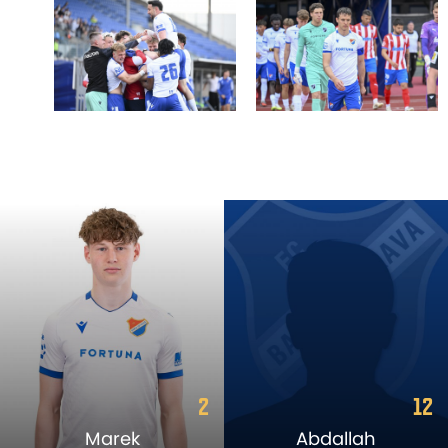
12
24
Abdallah
Martin