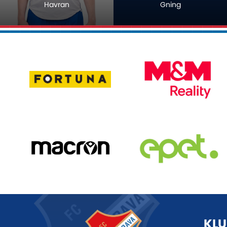
Gning
Hrubý
KLU