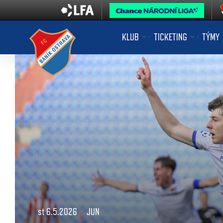
KLUB
TICKETING
TÝMY
st 6.5.2026
JUN