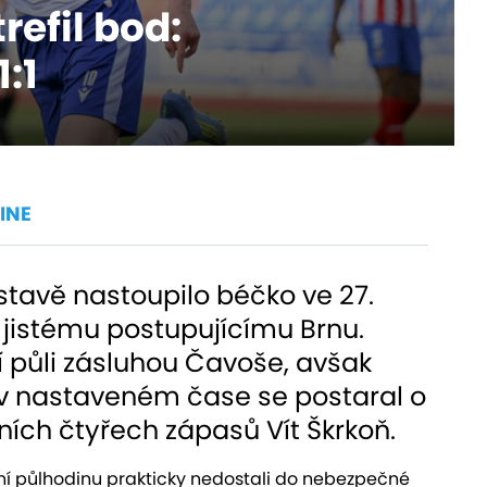
refil bod:
:1
INE
stavě nastoupilo béčko ve 27.
ž jistému postupujícímu Brnu.
í půli zásluhou Čavoše, avšak
 v nastaveném čase se postaral o
ch čtyřech zápasů Vít Škrkoň.
í půlhodinu prakticky nedostali do nebezpečné