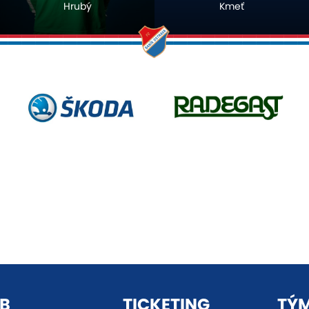
Kmeť
Šancl
B
TICKETING
TÝ