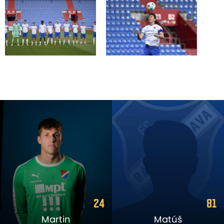
81
19
Matúš
Filip