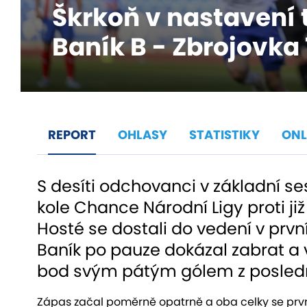
Škrkoň v nastavení t
Baník B - Zbrojovka 1
REPORT
OHLASY
STATISTIKY
ONL
S desíti odchovanci v základní se
kole Chance Národní Ligy proti ji
Hosté se dostali do vedení v prvn
Baník po pauze dokázal zabrat a
bod svým pátým gólem z poslední
Zápas začal poměrně opatrně a oba celky se prvn