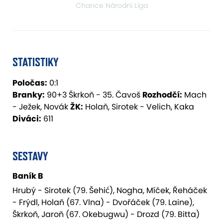
Chance Národní Liga
STATISTIKY
Poločas:
0:1
Branky:
90+3 Škrkoň - 35. Čavoš
Rozhodčí:
Mach
- Ježek, Novák
ŽK:
Holaň, Sirotek - Velich, Kaka
Diváci:
611
SESTAVY
Baník B
Hrubý - Sirotek (79. Šehić), Nogha, Míček, Řeháček
- Frýdl, Holaň (67. Vlna) - Dvořáček (79. Laine),
Škrkoň, Jaroň (67. Okebugwu) - Drozd (79. Bitta)