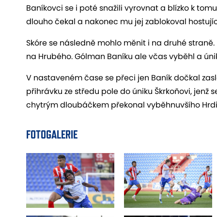
Baníkovci se i poté snažili vyrovnat a blízko k t
dlouho čekal a nakonec mu jej zablokoval hostujíc
Skóre se následně mohlo měnit i na druhé straně
na Hrubého. Gólman Baníku ale včas vyběhl a únik
V nastaveném čase se přeci jen Baník dočkal zas
přihrávku ze středu pole do úniku Škrkoňovi, jenž
chytrým dloubáčkem překonal vyběhnuvšího Hrdinu
FOTOGALERIE