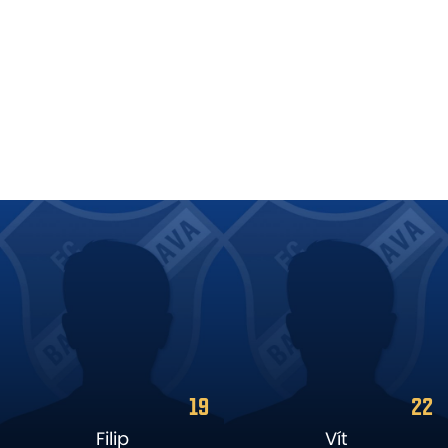
22
6
Vít
Karel