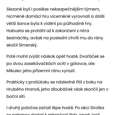
Slezané byli i posléze nebezpečnějším týmem,
nicméně domácí hru víceméně vyrovnali a další
větší šance byla k vidění po půlhodině hry.
Habusta se protáhl až k zakončení z nitra
šestnáctky, avšak na poslední chvíli mu do rány
skočil Simerský.
Poté mohli zvýšit náskok opět hosté. Dvořáček se
po dvou zasekávačkách ocitl v gólovce, ale
Mikulec jeho přízemní ránu vyrazil.
Prakticky z protiútoku se následně řítil z boku na
Hrubého Hranoš, jeho dloubáček však skončil jen v
boční síti.
I druhý poločas začali lépe hosté. Po akci Sirotka
se nakonec dostal k zakončení Petr Jaroň, jenž