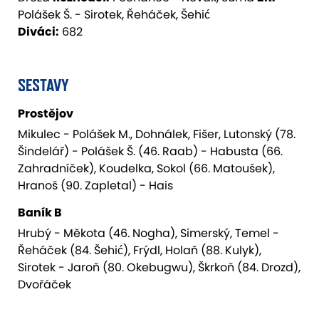
Polášek Š. - Sirotek, Řeháček, Šehić
Diváci:
682
SESTAVY
Prostějov
Mikulec - Polášek M., Dohnálek, Fišer, Lutonský (78.
Šindelář) - Polášek Š. (46. Raab) - Habusta (66.
Zahradníček), Koudelka, Sokol (66. Matoušek),
Hranoš (90. Zapletal) - Hais
Baník B
Hrubý - Měkota (46. Nogha), Simerský, Temel -
Řeháček (84. Šehić), Frýdl, Holaň (88. Kulyk),
Sirotek - Jaroň (80. Okebugwu), Škrkoň (84. Drozd),
Dvořáček