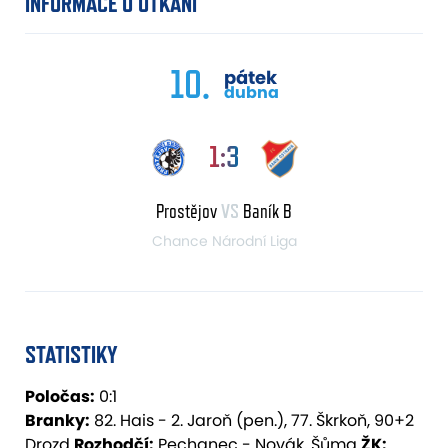
INFORMACE O UTKÁNÍ
10.
pátek
dubna
1:3
Prostějov
VS
Baník B
Chance Národní Liga
STATISTIKY
Poločas:
0:1
Branky:
82. Hais - 2. Jaroň (pen.), 77. Škrkoň, 90+2
Drozd
Rozhodčí:
Pechanec - Novák, Šůma
ŽK: