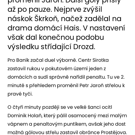
až po pauze. Nejprve zvýšil
náskok Škrkoň, načež zadělal na
drama domácí Hais. V nastavení
však dal konečnou podobu
výsledku střídající Drozd.
Pro Baník začal duel výborně. Centr Sirotka
zastavil rukou v pokutovém území jeden z
domácích a sudí správně nařídil penaltu. Tu ve 2.
minutě s přehledem proměnil Petr Jaroň střelou k
pravé tyči.
O čtyři minuty později se ve velké šanci ocitl
Dominik Holaň, který pálil osamocený mezi malým
vápnem a penaltovým puntíkem, avšak jeho dost
možná gólovou střelu zastavil obránce Prostějova.