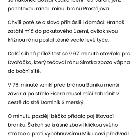
pohotovou ranou minul bránu Prostějova.
Chvíli poté se o slovo přihlásili i domácí. Hranoš
zatáhl míč do pokutového území, avšak svou
křižnou ránu poslal těsně vedle levé tyče.
Další slibná příležitost se v 67. minutě otevřela pro
Dvořáčka, který tečoval ránu Sirotka zpoza vápna
do boční sítě.
V 76. minutě vznikl před bránou Baníku menší
závar a po střele Fišera musel míči zabránit v
cestě do sítě Dominik Simerský.
O minutu později béčko přidalo pojišťovací
branku. Škrkoň se krásně zbavil kličkou svého
strážce a proti vyběhnuvšímu Mikulcovi předvedl