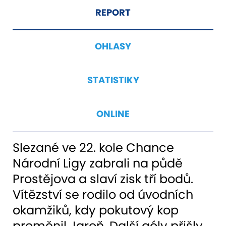
REPORT
OHLASY
STATISTIKY
ONLINE
Slezané ve 22. kole Chance
Národní Ligy zabrali na půdě
Prostějova a slaví zisk tří bodů.
Vítězství se rodilo od úvodních
okamžiků, kdy pokutový kop
proměnil Jaroň. Další góly přišly