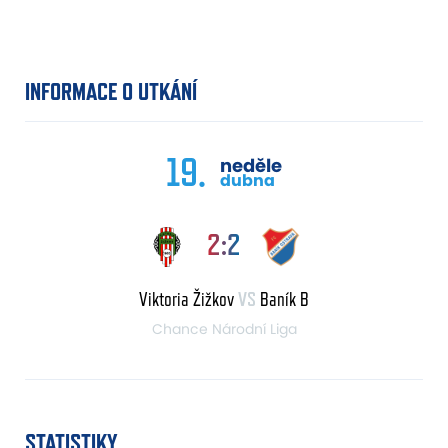
INFORMACE O UTKÁNÍ
19.
neděle
dubna
2:2
Viktoria Žižkov
VS
Baník B
Chance Národní Liga
STATISTIKY