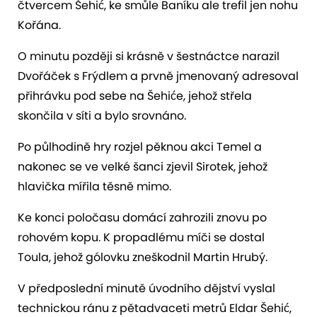
čtvercem Šehić, ke smůle Baníku ale trefil jen nohu
Kořána.
O minutu později si krásně v šestnáctce narazil
Dvořáček s Frýdlem a prvně jmenovaný adresoval
přihrávku pod sebe na Šehiće, jehož střela
skončila v síti a bylo srovnáno.
Po půlhodině hry rozjel pěknou akci Temel a
nakonec se ve velké šanci zjevil Sirotek, jehož
hlavička mířila těsně mimo.
Ke konci poločasu domácí zahrozili znovu po
rohovém kopu. K propadlému míči se dostal
Toula, jehož gólovku zneškodnil Martin Hrubý.
V předposlední minutě úvodního dějství vyslal
technickou ránu z pětadvaceti metrů Eldar Šehić,