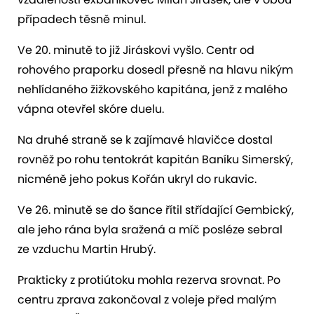
případech těsně minul.
Ve 20. minutě to již Jiráskovi vyšlo. Centr od
rohového praporku dosedl přesně na hlavu nikým
nehlídaného žižkovského kapitána, jenž z malého
vápna otevřel skóre duelu.
Na druhé straně se k zajímavé hlavičce dostal
rovněž po rohu tentokrát kapitán Baníku Simerský,
nicméně jeho pokus Kořán ukryl do rukavic.
Ve 26. minutě se do šance řítil střídající Gembický,
ale jeho rána byla sražená a míč posléze sebral
ze vzduchu Martin Hrubý.
Prakticky z protiútoku mohla rezerva srovnat. Po
centru zprava zakončoval z voleje před malým