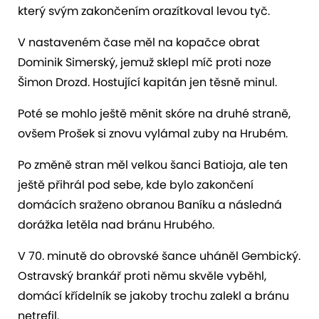
který svým zakončením orazítkoval levou tyč.
V nastaveném čase měl na kopačce obrat
Dominik Simerský, jemuž sklepl míč proti noze
Šimon Drozd. Hostující kapitán jen těsně minul.
Poté se mohlo ještě měnit skóre na druhé straně,
ovšem Prošek si znovu vylámal zuby na Hrubém.
Po změně stran měl velkou šanci Batioja, ale ten
ještě přihrál pod sebe, kde bylo zakončení
domácích sraženo obranou Baníku a následná
dorážka letěla nad bránu Hrubého.
V 70. minutě do obrovské šance uháněl Gembický.
Ostravský brankář proti němu skvěle vyběhl,
domácí křídelník se jakoby trochu zalekl a bránu
netrefil.