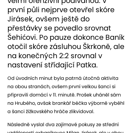
velmi ofenzivní podívanou. V
první půli nejprve otevřel skóre
Jirásek, ovšem ještě do
přestávky se povedlo srovnat
Šehićovi. Po pauze dokonce Baník
otočil skóre zásluhou Škrkoně, ale
na konečných 2:2 srovnal v
nastavení střídající Patka.
Od úvodních minut byla patrná útočná aktivita
na obou stranách, ovšem první velkou šanci si
připravili domácí v 11. minutě. Prošek uháněl sám
na Hrubého, avšak brankář béčka výborně vyběhl
a šanci žižkovského hráče zlikvidoval.
Následně vyslal dva zajímavé pokusy ze střední
vzdálenosti exbaníkovec Milan Jirásek, ale v obou