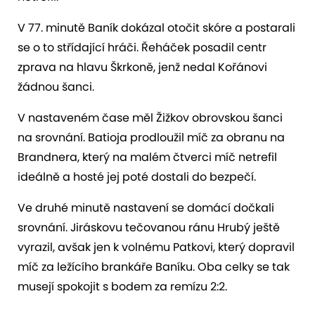
V 77. minutě Baník dokázal otočit skóre a postarali
se o to střídající hráči. Řeháček posadil centr
zprava na hlavu Škrkoně, jenž nedal Kořánovi
žádnou šanci.
V nastaveném čase měl Žižkov obrovskou šanci
na srovnání. Batioja prodloužil míč za obranu na
Brandnera, který na malém čtverci míč netrefil
ideálně a hosté jej poté dostali do bezpečí.
Ve druhé minutě nastavení se domácí dočkali
srovnání. Jiráskovu tečovanou ránu Hrubý ještě
vyrazil, avšak jen k volnému Patkovi, který dopravil
míč za ležícího brankáře Baníku. Oba celky se tak
musejí spokojit s bodem za remízu 2:2.