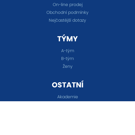
On-line prodej
Obchodní podmínky
Nejčastější dotazy
TÝMY
A-tým
B-tým
Ženy
OSTATNÍ
Akademie
Fanshop
Všechna práva vyhrazena © 2026 FC Baník Ostrava &
Nastavení cookies
&
eSports.cz s.r.o.