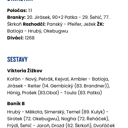
Poločas:
1:1
Branky:
20. Jirásek, 90+2 Patka - 29. Šehić, 77.
Škrkoň
Rozhodčí:
Panský - Pfeifer, Ježek
ŽK:
Batioja - Hrubý, Okebugwu
Diváci:
1268
SESTAVY
Viktoria Žižkov
Kořán - Nový, Petrák, Kejval, Ambler - Batioja,
Jirásek - Reiter (14. Gembický (83. Brandner)),
Hönig, Prošek (83.Obal) - Toula (83. Patka)
Baník B
Hrubý - Měkota, Simerský, Temel (89. Kulyk) -
Sirotek (72. Okebugwu), Nogha (72. Řeháček),
Frýdl, Šehić - Jaroň, Drozd (62. Škrkoň), Dvořáček