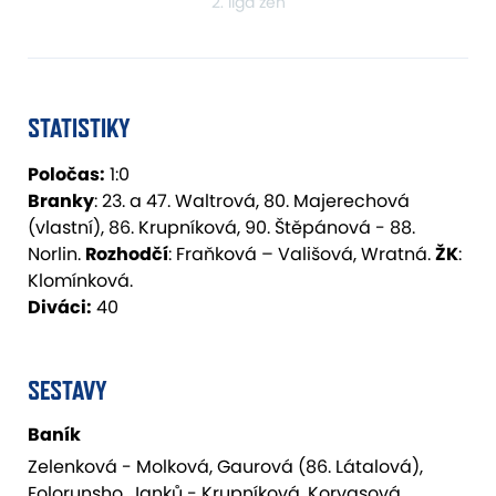
2. liga žen
STATISTIKY
Poločas:
1:0
Branky
: 23. a 47. Waltrová, 80. Majerechová
(vlastní), 86. Krupníková, 90. Štěpánová - 88.
Norlin.
Rozhodčí
: Fraňková – Vališová, Wratná.
ŽK
:
Klomínková.
Diváci:
40
SESTAVY
Baník
Zelenková - Molková, Gaurová (86. Látalová),
Folorunsho, Janků - Krupníková, Korvasová,