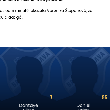
y v poslední minutě ukázala Veronika Štěpánová, že
ku a dát gól.
7
95
Dantaye
Daniel
Gilbert
Holzer