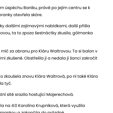
kém úspěchu Baníku, právě po jejím centru se k
branky otevřela skóre.
y dalšími zajímavými nabídkami, další přišla
kovou, ta to zpoza šestnáctky zkusila, gólmanka
 míč za obranu pro Kláru Waltrovou. Ta si balon v
 zkušeně. Obstřelila ji a nedala jí šanci zakročit
to zkoušela znovu Klára Waltrová, po ní také Klára
a tyč.
tní sítě srazila hostující Majerechová.
la na 4:0 Karolína Krupníková, která využila
ólmankou a zakončila do prázdné.