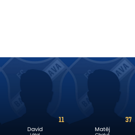
11
37
David
Matěj
Látal
Chaluš