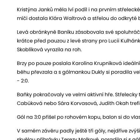
Kristýna Janků měla lví podíl i na prvním střelec
míči dostala Klára Waltrová a střelou do odkryté 
Levá obránkyně Baníku zásobovala své spoluhráčk
krátce před pauzou z levé strany pro Lucii Kulhán
Skoblíková vyrazila na roh.
Brzy po pauze poslala Karolína Krupníková ideální
běhu převzala a s gólmankou Dukly si poradila velmi
- 2:0.
Baňky pokračovaly ve velmi aktivní hře. Střelecky 
Cabúková nebo Sára Korvasová, Judith Okah trefil
Gól na 3:0 přišel po rohovém kopu, balon si do vlas
V samém závěru padly ještě tři góly, nejdříve zvýši
skvělou přihrávku Terezy Molkové, poradila si s g