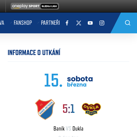
VA
FANSHOP
PARTNEŘI
INFORMACE O UTKÁNÍ
15.
sobota
března
5:1
Baník
VS
Dukla