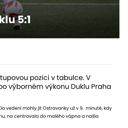
klu 5:1
stupovou pozici v tabulce. V
ily po výborném výkonu Duklu Praha
Do vedení mohly jít Ostravanky už v 9. minutě, kdy
ednu, na centrovala do malého vápna a našla