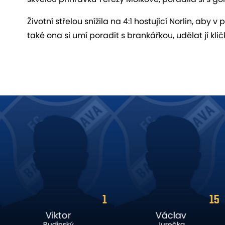
Životní střelou snížila na 4:1 hostující Norlin, ab
také ona si umí poradit s brankářkou, udělat jí klič
1
15
Viktor
Václav
Budinský
Jurečka