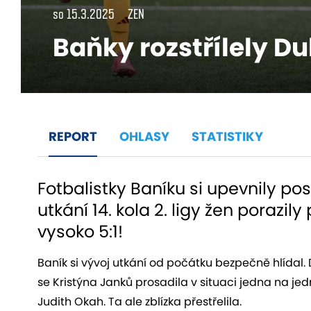
so 15.3.2025
ZEN
Baňky rozstřílely Du
REPORT
OHLASY
STATISTIKY
Fotbalistky Baníku si upevnily po
utkání 14. kola 2. ligy žen poraz
vysoko 5:1!
Baník si vývoj utkání od počátku bezpečně hlídal. 
se Kristýna Janků prosadila v situaci jedna na j
Judith Okah. Ta ale zblízka přestřelila.