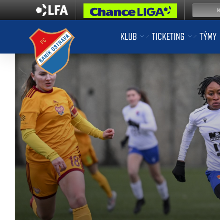
KLUB
TICKETING
TÝMY