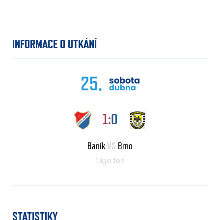
INFORMACE O UTKÁNÍ
25.
sobota
dubna
1:0
Baník
VS
Brno
1.liga žen
STATISTIKY