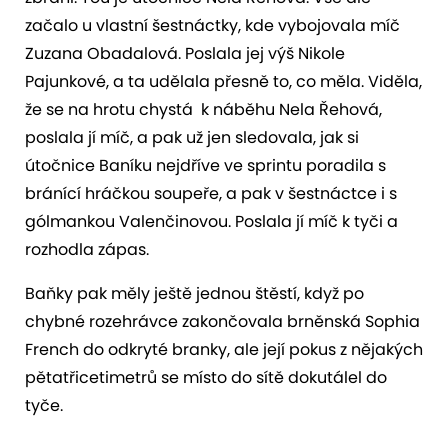
začalo u vlastní šestnáctky, kde vybojovala míč
Zuzana Obadalová. Poslala jej výš Nikole
Pajunkové, a ta udělala přesně to, co měla. Viděla,
že se na hrotu chystá k náběhu Nela Řehová,
poslala jí míč, a pak už jen sledovala, jak si
útočnice Baníku nejdříve ve sprintu poradila s
bránící hráčkou soupeře, a pak v šestnáctce i s
gólmankou Valenčinovou. Poslala jí míč k tyči a
rozhodla zápas.
Baňky pak měly ještě jednou štěstí, když po
chybné rozehrávce zakončovala brněnská Sophia
French do odkryté branky, ale její pokus z nějakých
pětatřicetimetrů se místo do sítě dokutálel do
tyče.