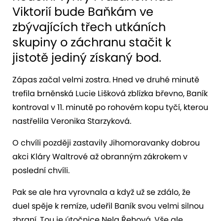
Viktorií bude Baňkám ve
zbývajících třech utkáních
skupiny o záchranu stačit k
jistotě jediný získaný bod.
Zápas začal velmi zostra. Hned ve druhé minutě
trefila brněnská Lucie Lišková zblízka břevno, Baník
kontroval v 11. minutě po rohovém kopu tyčí, kterou
nastřelila Veronika Starzyková.
O chvíli později zastavily Jihomoravanky dobrou
akci Kláry Waltrové až obranným zákrokem v
poslední chvíli.
Pak se ale hra vyrovnala a když už se zdálo, že
duel spěje k remíze, udeřil Baník svou velmi silnou
zbraní. Tou je útočnice Nela Řehová. Vše ale