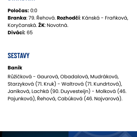
Poločas:
0:0
Branka
: 79. Řehová.
Rozhodčí
: Kánská - Fraňková,
Koryčanská.
ŽK
: Novotná.
Diváci:
65
SESTAVY
Baník
Růžičková - Gaurová, Obadalová, Mudráková,
Starzyková (71. Kruk) - Waltrová (71. Kundrtová),
Janíková, Lachká (90. Duyvesteijn) - Molková (46.
Pajunková), Řehová, Cabúková (46. Najvarová).