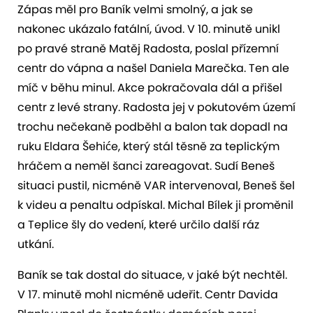
Zápas měl pro Baník velmi smolný, a jak se
nakonec ukázalo fatální, úvod. V 10. minutě unikl
po pravé straně Matěj Radosta, poslal přízemní
centr do vápna a našel Daniela Marečka. Ten ale
míč v běhu minul. Akce pokračovala dál a přišel
centr z levé strany. Radosta jej v pokutovém území
trochu nečekaně podběhl a balon tak dopadl na
ruku Eldara Šehiće, který stál těsně za teplickým
hráčem a neměl šanci zareagovat. Sudí Beneš
situaci pustil, nicméně VAR intervenoval, Beneš šel
k videu a penaltu odpískal. Michal Bílek ji proměnil
a Teplice šly do vedení, které určilo další ráz
utkání.
Baník se tak dostal do situace, v jaké být nechtěl.
V 17. minutě mohl nicméně udeřit. Centr Davida