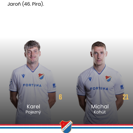
Jaroň (46. Pira).
6
21
Karel
Michal
Pojezný
Kohút