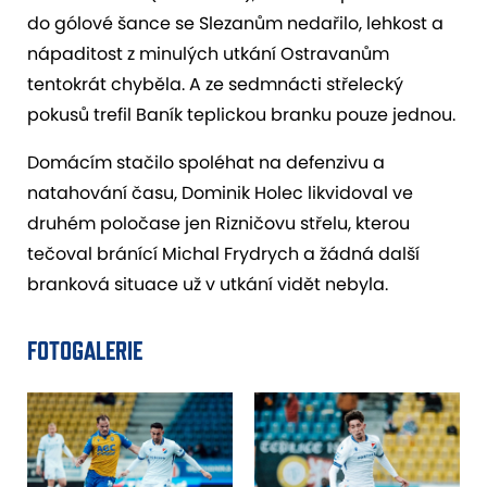
do gólové šance se Slezanům nedařilo, lehkost a
nápaditost z minulých utkání Ostravanům
tentokrát chyběla. A ze sedmnácti střelecký
pokusů trefil Baník teplickou branku pouze jednou.
Domácím stačilo spoléhat na defenzivu a
natahování času, Dominik Holec likvidoval ve
druhém poločase jen Rizničovu střelu, kterou
tečoval bránící Michal Frydrych a žádná další
branková situace už v utkání vidět nebyla.
FOTOGALERIE