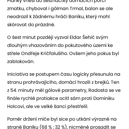
Planky vnesl do šestnáctky domácích porci
zmatku, chyboval i gólman Trmal, balon se ale
neodrazil k žádnému hráči Baníku, který mohl
skórovat do prázdné.
O šest minut později vyzval Eldar Šehič svým
dlouhým vhazováním do pokutového území ke
střele Ondřeje Kričfalušiho. Ovšem jeho pokus byl
zablokován.
Iniciativa se postupem času logicky přesunula na
stranu prohrávajícího, domácí hrozili z brejků. Ten
z 54. minuty měl gólové parametry, Radosta se ve
finále rychlé protiakce ocitl sám proti Dominiku
Holcovi, ale ve velké šanci přestřelil.
Poměr držení míče byl sice po utkání výrazně na
straně Baníku (68 % : 32 %), nicméně prosadit se