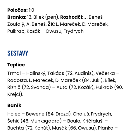
Poločas:
1:0
Branka
: 13. Bílek (pen).
Rozhodčí
: J. Beneš -
Zoufalý, A. Beneš.
ŽK
: L. Mareček, D. Mareček,
Pulkrab, Kozák – Owusu, Frydrych
SESTAVY
Teplice
Trmal – Halinský, Takács (72. Audinis), Večerka –
Radosta, L. Mareček, D. Mareček (84. Jukl), Bílek,
Riznič (72. Švanda) – Auta (72. Kozák), Pulkrab (90.
Krejčí).
Baník
Holec – Bewene (84. Drozd), Chaluš, Frydrych,
Šehić (46. Munksgaard) – Boula, Kričfaluši –
Buchta (72. Kohút), Musák (66. Owusu), Planka –