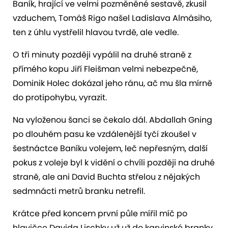
Baník, hrající ve velmi pozměněné sestavě, zkusil
vzduchem, Tomáš Rigo našel Ladislava Almásiho,
ten z úhlu vystřelil hlavou tvrdě, ale vedle.
O tři minuty později vypálil na druhé straně z
přímého kopu Jiří Fleišman velmi nebezpečně,
Dominik Holec dokázal jeho ránu, ač mu šla mírně
do protipohybu, vyrazit.
Na vyloženou šanci se čekalo dál. Abdallah Gning
po dlouhém pasu ke vzdálenější tyči zkoušel v
šestnáctce Baníku volejem, leč nepřesným, další
pokus z voleje byl k vidění o chvíli později na druhé
straně, ale ani David Buchta střelou z nějakých
sedmnácti metrů branku netrefil.
Krátce před koncem první půle mířil míč po
hlavičce Davida Lischky už už do karvinské branky.