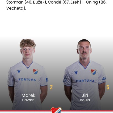
Štorman (46. Bužek), Condé (67. Ezeh) – Gning (86.
Vecheta).
2
5
Marek
Jiří
Havran
Boula