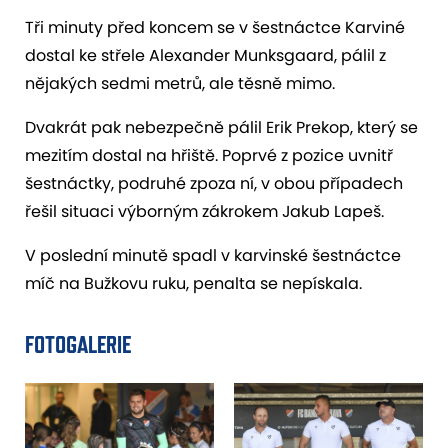
Tři minuty před koncem se v šestnáctce Karviné
dostal ke střele Alexander Munksgaard, pálil z
nějakých sedmi metrů, ale těsně mimo.
Dvakrát pak nebezpečně pálil Erik Prekop, který se
mezitím dostal na hřiště. Poprvé z pozice uvnitř
šestnáctky, podruhé zpoza ní, v obou případech
řešil situaci výborným zákrokem Jakub Lapeš.
V poslední minutě spadl v karvinské šestnáctce
míč na Bužkovu ruku, penalta se nepískala.
FOTOGALERIE