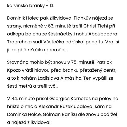
karvinské branky - 1:1.
Dominik Holec pak zlikvidoval Plankův nájezd ze
strany, nicméně v 63. minutě trefil Christ Tiehi při
odkopu balonu ze šestnáctky i nohu Aboubacara
Traoreho a sudí Všetečka odpískal penaltu. Vzal si
ji do péče Krčík a proměnil.
Srovnáno mohlo být znovu v 75. minutě. Patrick
Kpozo vrátil hlavou před branku přetažený centr,
a to k nohám Ladislava Almásiho. Ten vypálil ze
šesti metrů a trefil tyč…
V 84. minutě přišel Georgios Kornezos na polovině
hřiště o míč a Alexandr Bužek upaloval sám na
Dominka Holce. Gólman Baníku ale znovu podržel
a nájezd zlikvidoval.