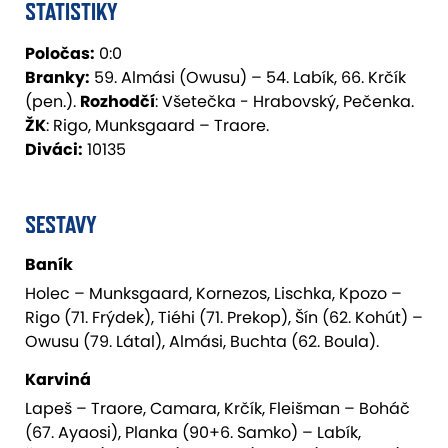
STATISTIKY
Poločas:
0:0
Branky:
59. Almási (Owusu) – 54. Labík, 66. Krčík
(pen.).
Rozhodčí
: Všetečka - Hrabovský, Pečenka.
ŽK
: Rigo, Munksgaard – Traore.
Diváci:
10135
SESTAVY
Baník
Holec – Munksgaard, Kornezos, Lischka, Kpozo –
Rigo (71. Frýdek), Tiéhi (71. Prekop), Šín (62. Kohút) –
Owusu (79. Látal), Almási, Buchta (62. Boula).
Karviná
Lapeš – Traore, Camara, Krčík, Fleišman – Boháč
(67. Ayaosi), Planka (90+6. Samko) – Labík,