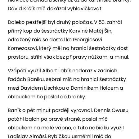
Dávid Krčík míč dokázal vyhlavičkovat.
Daleko pestřejší byl druhý poločas. V 53. zahrál
přímý kop do šestnáctky Karviné Matěj Šín,
odražený míč se dostal ke Georgiosovi
Kornezosovi, který měl na hranici šestnáctky dost
prostoru, střihl však bez přípravy nůžkami a minul.
Vzápětí využil Albert Labík nedoraz v zadních
řadách Baníku, sebral míč na hranici šestnáctky
mezi Davidem Lischkou a Dominikem Holcem a
obloučkem ho poslal do branky.
Baník o pět minut později vyrovnal. Dennis Owusu
potáhl balon po pravé straně, poslal míč
obloukem na malé vápno, a tuto nabídku využil
Ladislav Almási. Rybičkou usměrnil míč do