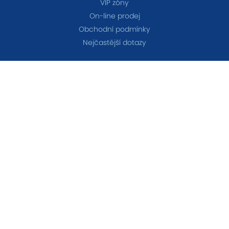
VIP zóny
On-line prodej
Obchodní podmínky
Nejčastější dotazy
TÝMY
A-tým
B-tým
Ženy
OSTATNÍ
Akademie
Fanshop
Všechna práva vyhrazena © 2026 FC Baník Ostrava &
Nastavení cookies
&
eSports.cz s.r.o.