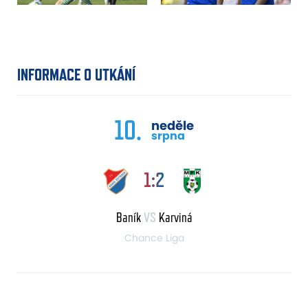
INFORMACE O UTKÁNÍ
10.
neděle
srpna
1:2
Baník
VS
Karviná
Chance Liga