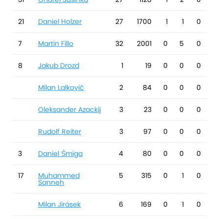
21
Daniel Holzer
27
1700
1
1
0
7
Martin Fillo
32
2001
0
5
0
8
Jakub Drozd
1
19
0
0
0
Milan Lalkovič
2
84
0
0
0
Oleksander Azackij
3
23
0
0
0
Rudolf Reiter
3
97
0
0
0
3
Daniel Śmiga
4
80
0
0
0
17
Muhammed
5
315
0
1
0
Sanneh
Milan Jirásek
6
169
0
1
0