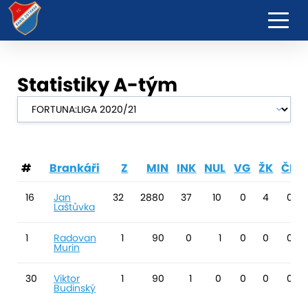
Statistiky A-tým
#
Brankáři
Z
MIN
INK
NUL
VG
ŽK
ČK
16
Jan
32
2880
37
10
0
4
0
Laštůvka
1
Radovan
1
90
0
1
0
0
0
Murin
30
Viktor
1
90
1
0
0
0
0
Budinský