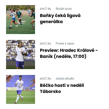
před 2 dny
Aktuální zprávy
Baňky čeká ligová
generálka
před 2 dny
Preview k zápasu
Preview: Hradec Králové -
Baník (neděle, 17:00)
před 2 dny
Juniorka aktuality
Béčko hostí v neděli
Táborsko