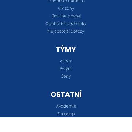
Průvodce utkáním
VIP zóny
On-line prodej
Obchodní podmínky
Nejčastější dotazy
TÝMY
A-tým
B-tým
Ženy
OSTATNÍ
Akademie
Fanshop
Všechna práva vyhrazena © 2026 FC Baník Ostrava &