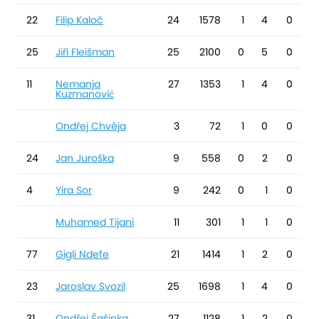
22
Filip Kaloč
24
1578
1
4
0
25
Jiří Fleišman
25
2100
0
5
0
11
Nemanja
27
1353
1
4
0
Kuzmanović
Ondřej Chvěja
3
72
1
0
0
24
Jan Juroška
9
558
0
2
0
4
Yira Sor
9
242
0
1
0
Muhamed Tijani
11
301
1
1
0
77
Gigli Ndefe
21
1414
1
2
0
23
Jaroslav Svozil
25
1698
1
4
0
31
Ondřej Šašinka
27
1128
1
2
0