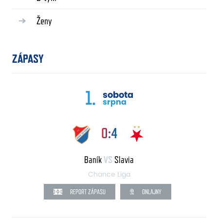
Ženy
ZÁPASY
1.
sobota
srpna
0:4
Baník
VS
Slavia
Chance Liga
REPORT ZÁPASU
ONLAJNY