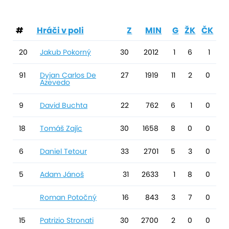
#
Hráči v poli
Z
MIN
G
ŽK
ČK
20
Jakub Pokorný
30
2012
1
6
1
91
Dyjan Carlos De
27
1919
11
2
0
Azevedo
9
David Buchta
22
762
6
1
0
18
Tomáš Zajíc
30
1658
8
0
0
6
Daniel Tetour
33
2701
5
3
0
5
Adam Jánoš
31
2633
1
8
0
Roman Potočný
16
843
3
7
0
15
Patrizio Stronati
30
2700
2
0
0