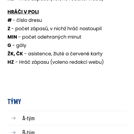
HRÁČI V POLI
#
- číslo dresu
Z
- počet zápasů, v nichž hráč nastoupil
MIN
- počet odehraných minut
G
- góly
ŽK, ČK
- asistence, žluté a červené karty
HZ
- Hráč zápasu (voleno redakcí webu)
TÝMY
A-tým
B-tým