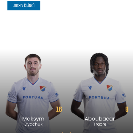
ARCHIV ČLÁNKŮ
16
8
Maksym
Aboubacar
Dyachuk
Traore