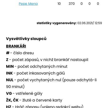
Pepe Mena
10
370
0
0
0
statistiky vygenerovány:
02.06.2021/ 12:59
Vysvětlivky sloupců
BRANKÁŘI
#
- číslo dresu
Z
- počet zápasů, v nichž brankář nastoupil
MIN
- počet odchytaných minut
INK
- počet inkasovaných gólů
NUL
- počet vychytaných nul (pouze odchytá-li
90 minut)
VG
- vstřelené góly
ŽK, ČK
- žluté a červené karty
HZ
- Hráč zápasu (voleno redakcí webu)