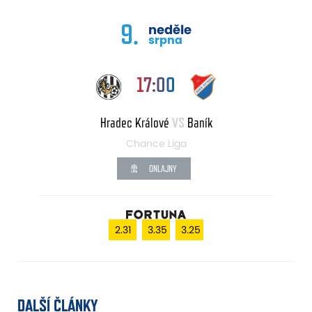
9.
neděle
srpna
17:00
Hradec Králové
VS
Baník
Chance Liga
ONLAJNY
2.31
3.35
3.25
DALŠÍ ČLÁNKY