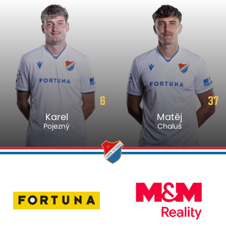
6
37
Karel
Matěj
Pojezný
Chaluš