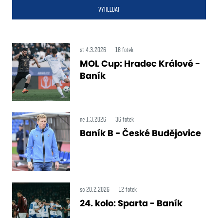
VYHLEDAT
st 4.3.2026
18 fotek
MOL Cup: Hradec Králové -
Baník
ne 1.3.2026
36 fotek
Baník B - České Budějovice
so 28.2.2026
12 fotek
24. kolo: Sparta - Baník