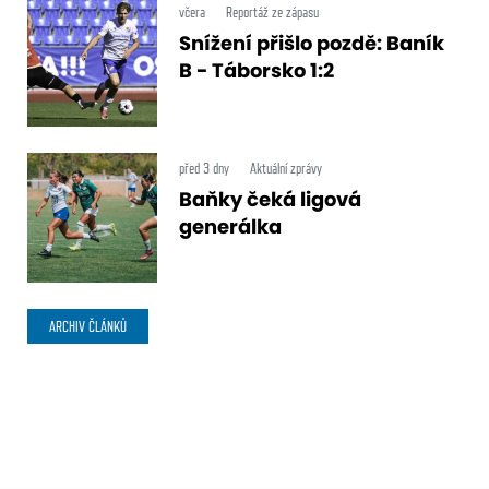
včera
Reportáž ze zápasu
Snížení přišlo pozdě: Baník
B - Táborsko 1:2
před 3 dny
Aktuální zprávy
Baňky čeká ligová
generálka
ARCHIV ČLÁNKŮ