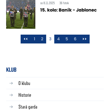
so 8.11.2025
36 fotek
15. kolo: Baník - Jablonec
<<
1
2
3
4
5
6
>>
KLUB
O klubu
Historie
Stará garda