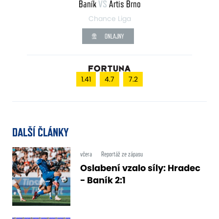
Baník
VS
Artis Brno
Chance Liga
ONLAJNY
1.41
4.7
7.2
DALŠÍ ČLÁNKY
včera
Reportáž ze zápasu
Oslabení vzalo síly: Hradec
- Baník 2:1