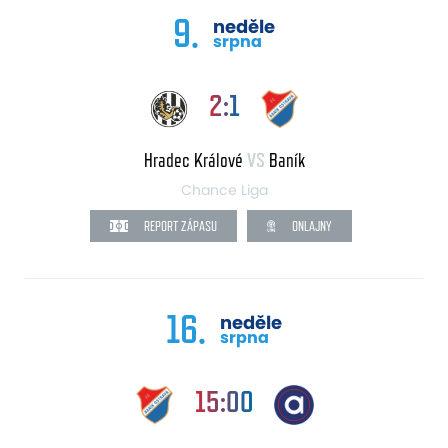
9.
neděle
srpna
2:1
Hradec Králové
VS
Baník
Chance Liga
REPORT ZÁPASU
ONLAJNY
16.
neděle
srpna
15:00