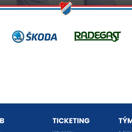
B
TICKETING
TÝ