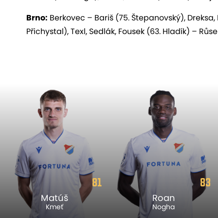
Brno:
Berkovec – Bariš (75. Štepanovský), Dreksa,
Přichystal), Texl, Sedlák, Fousek (63. Hladík) – Růse
81
83
Matúš
Roan
Kmeť
Nogha