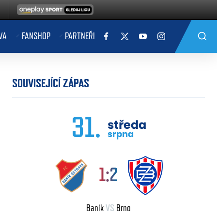
VA
FANSHOP
PARTNEŘI
SOUVISEJÍCÍ ZÁPAS
31.
středa
srpna
1:2
Baník
VS
Brno