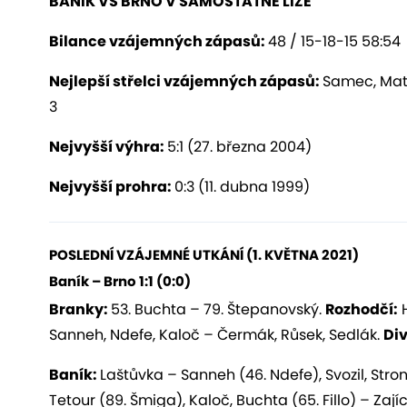
BANÍK VS BRNO V SAMOSTATNÉ LIZE
Bilance vzájemných zápasů:
48 / 15-18-15 58:54
Nejlepší střelci vzájemných zápasů:
Samec, Matu
3
Nejvyšší výhra:
5:1 (27. března 2004)
Nejvyšší prohra:
0:3 (11. dubna 1999)
POSLEDNÍ VZÁJEMNÉ UTKÁNÍ (
1
.
KVĚTNA
202
1
)
Baník –
Brno
1:1
(
0:0
)
Branky:
53. Buchta – 79. Štepanovský.
Rozhodčí:
H
Sanneh, Ndefe, Kaloč – Čermák, Růsek, Sedlák.
Div
Baník
:
Laštůvka – Sanneh (46. Ndefe), Svozil, Stro
Tetour (89. Šmiga), Kaloč, Buchta (65. Fillo) – Zají