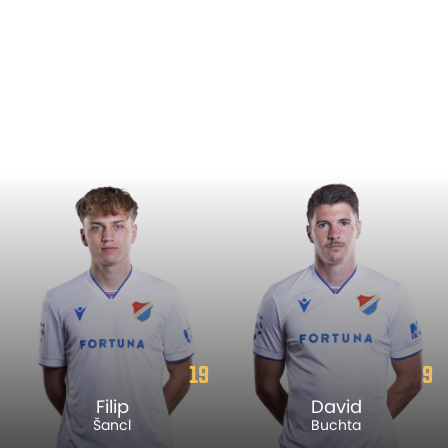
19
9
Filip
David
Šancl
Buchta