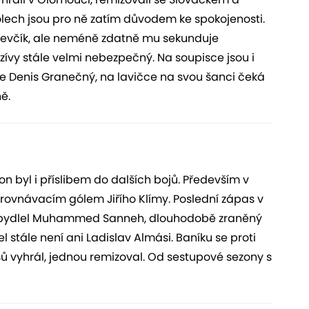
lech jsou pro ně zatím důvodem ke spokojenosti.
 Ševčík, ale neméně zdatně mu sekunduje
zívy stále velmi nebezpečný. Na soupisce jsou i
e Denis Granečný, na lavičce na svou šanci čeká
ě.
n byl i příslibem do dalších bojů. Především v
 vyrovnávacím gólem Jiřího Klímy. Poslední zápas v
k zabydlel Muhammed Sanneh, dlouhodobě zraněný
l stále není ani Ladislav Almási. Baníku se proti
asů vyhrál, jednou remizoval. Od sestupové sezony s