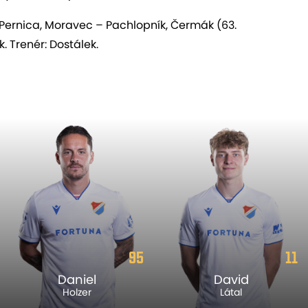
 Pernica, Moravec – Pachlopník, Čermák (63.
k. Trenér: Dostálek.
95
11
Daniel
David
Holzer
Látal