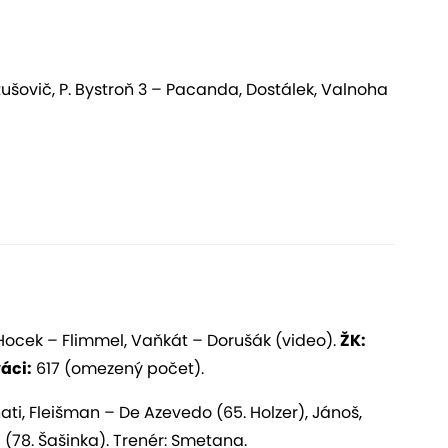
šovič, P. Bystroň 3 – Pacanda, Dostálek, Valnoha
ocek – Flimmel, Vaňkát – Dorušák (video).
ŽK:
áci:
617 (omezený počet).
nati, Fleišman – De Azevedo (65. Holzer), Jánoš,
c (78. Šašinka). Trenér: Smetana.