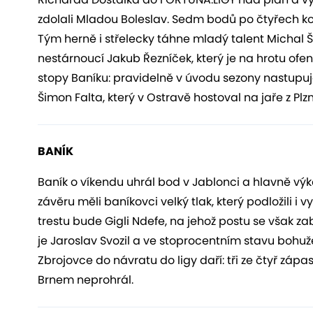
zdolali Mladou Boleslav. Sedm bodů po čtyřech ko
Tým herně i střelecky táhne mladý talent Michal
nestárnoucí Jakub Řezníček, který je na hrotu ofen
stopy Baníku: pravidelně v úvodu sezony nastupuj
Šimon Falta, který v Ostravě hostoval na jaře z Plzn
BANÍK
Baník o víkendu uhrál bod v Jablonci a hlavně výko
závěru měli baníkovci velký tlak, který podložili i
trestu bude Gigli Ndefe, na jehož postu se vša
je Jaroslav Svozil a ve stoprocentním stavu bohuže
Zbrojovce do návratu do ligy daří: tři ze čtyř záp
Brnem neprohrál.