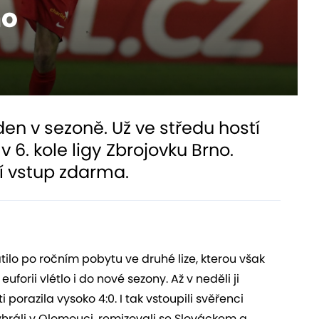
no
den v sezoně. Už ve středu hostí
6. kole ligy Zbrojovku Brno.
ají vstup zdarma.
tilo po ročním pobytu ve druhé lize, kterou však
rii vlétlo i do nové sezony. Až v neděli ji
 porazila vysoko 4:0. I tak vstoupili svěřenci
hráli v Olomouci, remizovali se Slováckem a