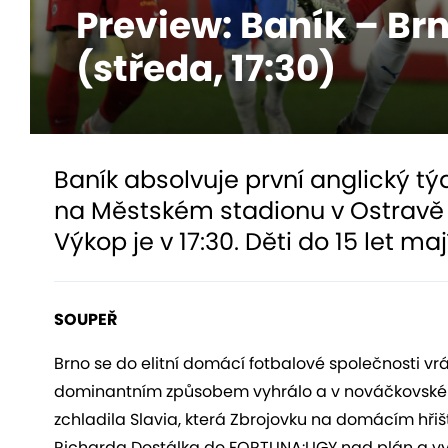
Preview: Baník – Br
(středa, 17:30)
Baník absolvuje první anglický tý
na Městském stadionu v Ostravě v 
Výkop je v 17:30. Děti do 15 let m
SOUPEŘ
Brno se do elitní domácí fotbalové společnosti vrá
dominantním způsobem vyhrálo a v nováčkovské eufo
zchladila Slavia, která Zbrojovku na domácím hřišti
Richarda Dostálka do FORTUNA:LIGY nad plán a vy