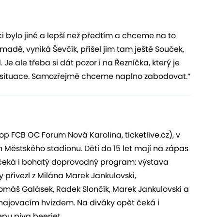
ci bylo jiné a lepší než předtím a chceme na to
adě, vyniká Ševčík, přišel jim tam ještě Souček,
Je ale třeba si dát pozor i na Řezníčka, který je
iv situace. Samozřejmě chceme naplno zabodovat.“
p FCB OC Forum Nová Karolina, ticketlive.cz), v
h Městského stadionu. Děti do 15 let mají na zápas
 čeká i bohatý doprovodný program: výstava
vy přivezl z Milána Marek Jankulovski,
omáš Galásek, Radek Slončík, Marek Jankulovski a
ahajovacím hvizdem. Na diváky opět čeká i
pu piva beerjet.