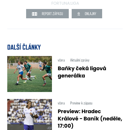
FORTUNA:LIGA
REPORT ZÁPASU
ONLAJNY
DALŠÍ ČLÁNKY
včera
Aktuální zprávy
Baňky čeká ligová
generálka
včera
Preview k zápasu
Preview: Hradec
Králové - Baník (neděle,
17:00)