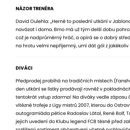
NÁZOR TRENÉRA
David Oulehla: „Herně to poslední utkání v Jablon
navázat i doma. Brno má už tým delší dobu pohrom
což je nadprůměrný hráč, a opírá se o dobrý střed. 
na hrotu velmi nepříjemný, umí dát gól z jakékol
DIVÁCI
Předprodej probíhá na tradičních místech (Fansho
den utkání se lístky prodávají rovněž v pokladnác
tentokrát vstup zdarma! Na diváky vedle zápasu
vítězné trofeje z Ligy mistrů 2007, kterou do Ostra
autogramiáda pětice Radoslav Látal, René Bolf, T
jejich uvedení do Klubu legend FCB těsně před z
rozšířený sortiment občerstvení včetně rychlovýče