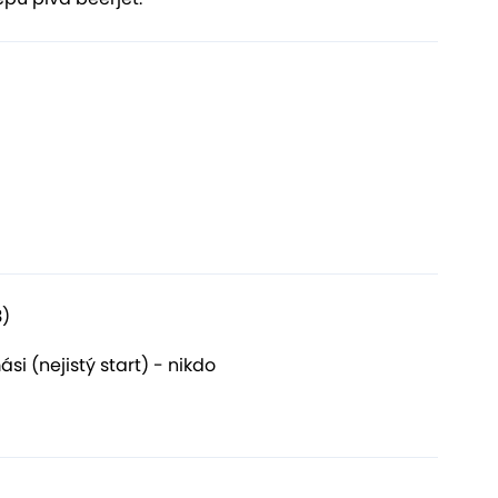
3)
ási (nejistý start) - nikdo