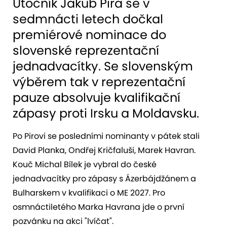
Útočník Jakub Pira se v
sedmnácti letech dočkal
premiérové nominace do
slovenské reprezentační
jednadvacítky. Se slovenským
výběrem tak v reprezentační
pauze absolvuje kvalifikační
zápasy proti Irsku a Moldavsku.
Po Pirovi se posledními nominanty v pátek stali
David Planka, Ondřej Kričfaluši, Marek Havran.
Kouč Michal Bílek je vybral do české
jednadvacítky pro zápasy s Ázerbájdžánem a
Bulharskem v kvalifikaci o ME 2027. Pro
osmnáctiletého Marka Havrana jde o první
pozvánku na akci "lvíčat".