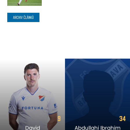
ARCHIV ČLÁNKŮ
9
34
David
Abdullahi Ibrahim