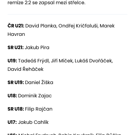
remíze 2:2 se zapsal mezi střelce.
ČR U21:
David Planka, Ondřej Kričfaluši, Marek
Havran
SR U21:
Jakub Pira
U19:
Tadeáš Frýdl, Jiří Míček, Lukáš Dvořáček,
David Řeháček
SR U19:
Daniel Žiška
U18:
Dominik Zajac
SR U18:
Filip Rajčan
U17:
Jakub Cahlík