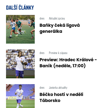
DALŠÍ ČLÁNKY
dnes
Aktuální zprávy
Baňky čeká ligová
generálka
dnes
Preview k zápasu
Preview: Hradec Králové -
Baník (neděle, 17:00)
dnes
Juniorka aktuality
Béčko hostí v neděli
Táborsko