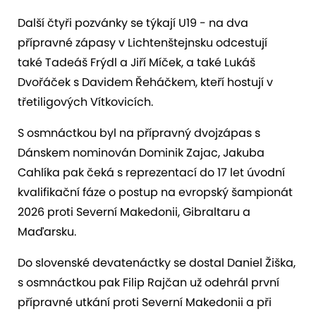
Další čtyři pozvánky se týkají U19 - na dva
přípravné zápasy v Lichtenštejnsku odcestují
také Tadeáš Frýdl a Jiří Míček, a také Lukáš
Dvořáček s Davidem Řeháčkem, kteří hostují v
třetiligových Vítkovicích.
S osmnáctkou byl na přípravný dvojzápas s
Dánskem nominován Dominik Zajac, Jakuba
Cahlíka pak čeká s reprezentací do 17 let úvodní
kvalifikační fáze o postup na evropský šampionát
2026 proti Severní Makedonii, Gibraltaru a
Maďarsku.
Do slovenské devatenáctky se dostal Daniel Žiška,
s osmnáctkou pak Filip Rajčan už odehrál první
přípravné utkání proti Severní Makedonii a při