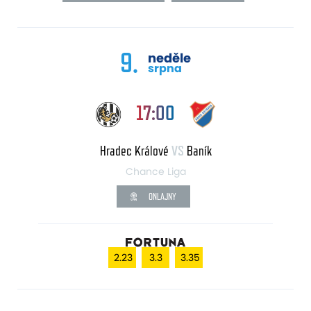
9.
neděle
srpna
17:00
Hradec Králové
VS
Baník
Chance Liga
ONLAJNY
2.23
3.3
3.35