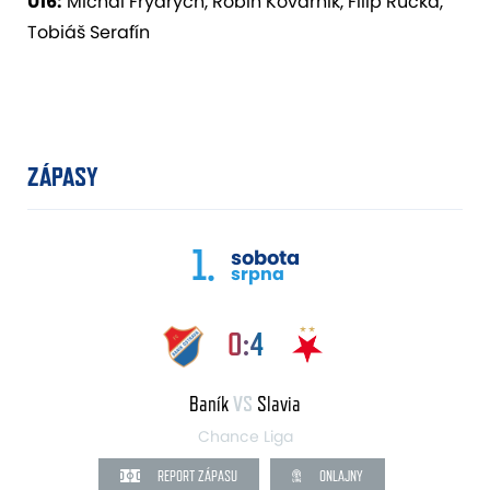
U16:
Michal Frydrych, Robin Kovárník, Filip Růčka,
Tobiáš Serafín
ZÁPASY
1.
sobota
srpna
0:4
Baník
VS
Slavia
Chance Liga
REPORT ZÁPASU
ONLAJNY