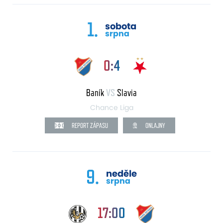
1.
sobota
srpna
0:4
Baník
VS
Slavia
Chance Liga
REPORT ZÁPASU
ONLAJNY
9.
neděle
srpna
17:00