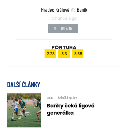
Hradec Králové
VS
Baník
Chance Liga
ONLAJNY
2.23
3.3
3.35
DALŠÍ ČLÁNKY
dnes
Aktuální zprávy
Baňky čeká ligová
generálka