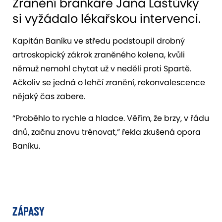
Zranění brankáře Jana Laštůvky
si vyžádalo lékařskou intervenci.
Kapitán Baníku ve středu podstoupil drobný
artroskopický zákrok zraněného kolena, kvůli
němuž nemohl chytat už v neděli proti Spartě.
Ačkoliv se jedná o lehčí zranění, rekonvalescence
nějaký čas zabere.
“Proběhlo to rychle a hladce. Věřím, že brzy, v řádu
dnů, začnu znovu trénovat,” řekla zkušená opora
Baníku.
ZÁPASY