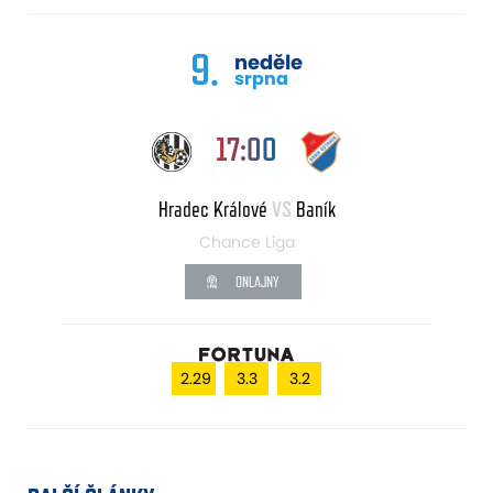
9.
neděle
srpna
17:00
Hradec Králové
VS
Baník
Chance Liga
ONLAJNY
2.29
3.3
3.2