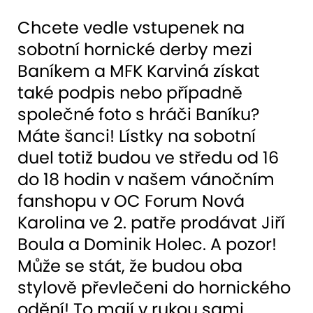
Chcete vedle vstupenek na
sobotní hornické derby mezi
Baníkem a MFK Karviná získat
také podpis nebo případně
společné foto s hráči Baníku?
Máte šanci! Lístky na sobotní
duel totiž budou ve středu od 16
do 18 hodin v našem vánočním
fanshopu v OC Forum Nová
Karolina ve 2. patře prodávat Jiří
Boula a Dominik Holec. A pozor!
Může se stát, že budou oba
stylově převlečeni do hornického
odění! To mají v rukou sami