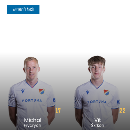
ARCHIV ČLÁNKŮ
17
22
Michal
Vít
Frydrych
Škrkoň