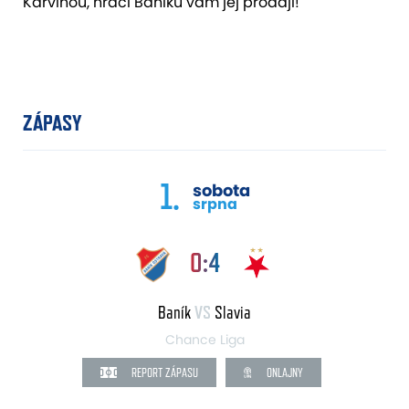
Karvinou, hráči Baníku vám jej prodají!
ZÁPASY
1.
sobota
srpna
0:4
Baník
VS
Slavia
Chance Liga
REPORT ZÁPASU
ONLAJNY