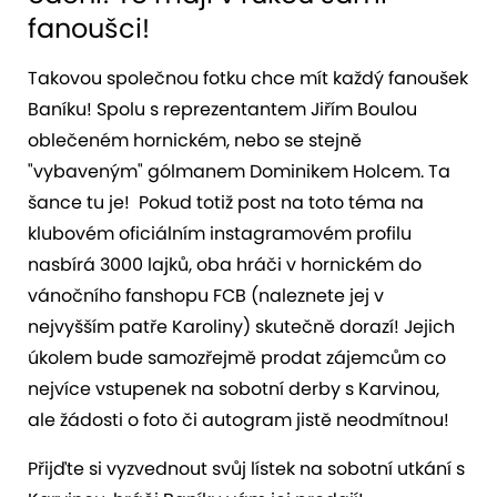
fanoušci!
Takovou společnou fotku chce mít každý fanoušek
Baníku! Spolu s reprezentantem Jiřím Boulou
oblečeném hornickém, nebo se stejně
"vybaveným" gólmanem Dominikem Holcem. Ta
šance tu je! Pokud totiž post na toto téma na
klubovém oficiálním instagramovém profilu
nasbírá 3000 lajků, oba hráči v hornickém do
vánočního fanshopu FCB (naleznete jej v
nejvyšším patře Karoliny) skutečně dorazí! Jejich
úkolem bude samozřejmě prodat zájemcům co
nejvíce vstupenek na sobotní derby s Karvinou,
ale žádosti o foto či autogram jistě neodmítnou!
Přijďte si vyzvednout svůj lístek na sobotní utkání s