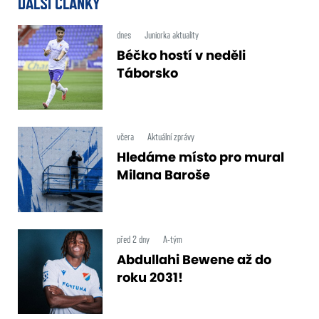
DALŠÍ ČLÁNKY
dnes
Juniorka aktuality
Béčko hostí v neděli
Táborsko
včera
Aktuální zprávy
Hledáme místo pro mural
Milana Baroše
před 2 dny
A-tým
Abdullahi Bewene až do
roku 2031!