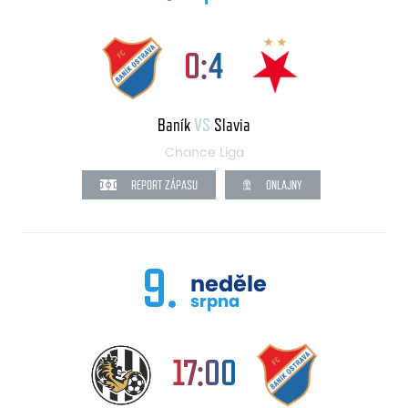
0:4
Baník
VS
Slavia
Chance Liga
REPORT ZÁPASU
ONLAJNY
9.
neděle
srpna
17:00