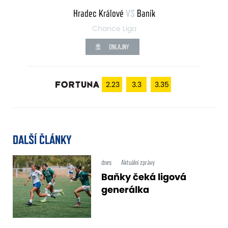
Hradec Králové
VS
Baník
Chance Liga
ONLAJNY
2.23
3.3
3.35
DALŠÍ ČLÁNKY
dnes
Aktuální zprávy
Baňky čeká ligová
generálka