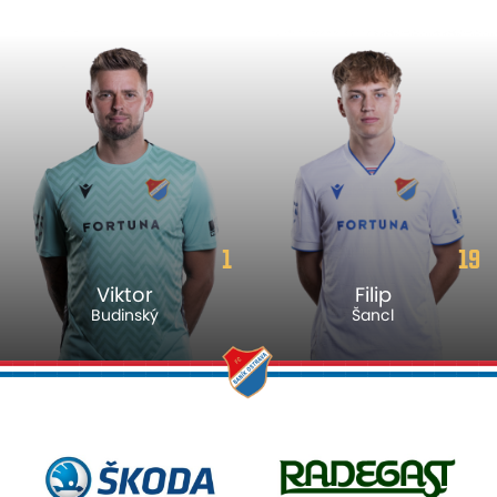
1
19
Viktor
Filip
Budinský
Šancl