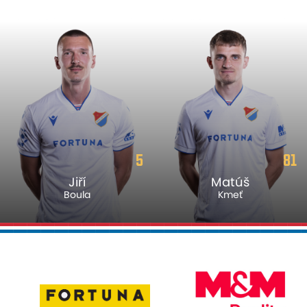
5
81
Jiří
Matúš
Boula
Kmeť