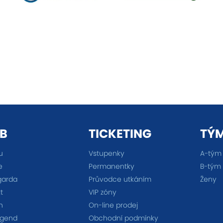
B
TICKETING
TÝ
u
Vstupenky
A-tým
e
Permanentky
B-tým
garda
Průvodce utkáním
Ženy
t
VIP zóny
n
On-line prodej
egend
Obchodní podmínky