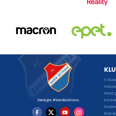
KLU
O klub
Histori
Stará 
Kontak
Sledujte #banikostrava
Stadio
Klub l