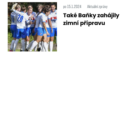
po 15.1.2024
Aktuální zprávy
Také Baňky zahájily
zimní přípravu