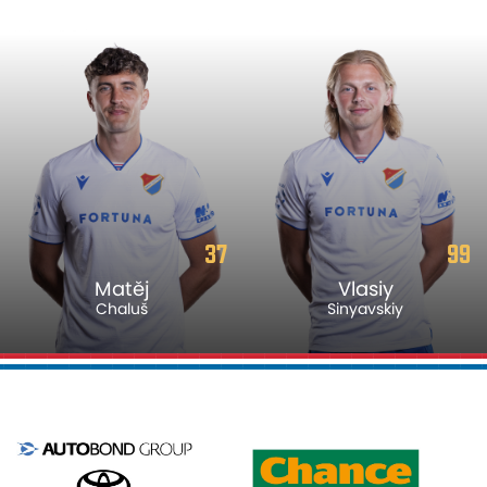
37
99
Matěj
Vlasiy
Chaluš
Sinyavskiy