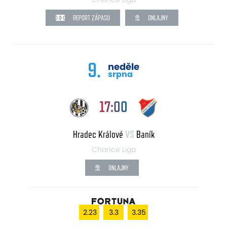
REPORT ZÁPASU
ONLAJNY
9.
neděle
srpna
17:00
Hradec Králové
VS
Baník
Chance Liga
ONLAJNY
2.23
3.3
3.35