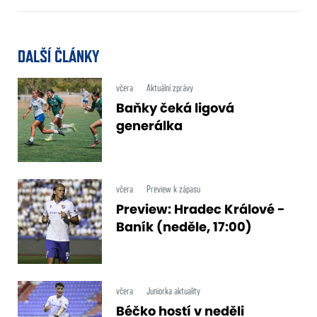
DALŠÍ ČLÁNKY
včera
Aktuální zprávy
Baňky čeká ligová
generálka
včera
Preview k zápasu
Preview: Hradec Králové -
Baník (neděle, 17:00)
včera
Juniorka aktuality
Béčko hostí v neděli