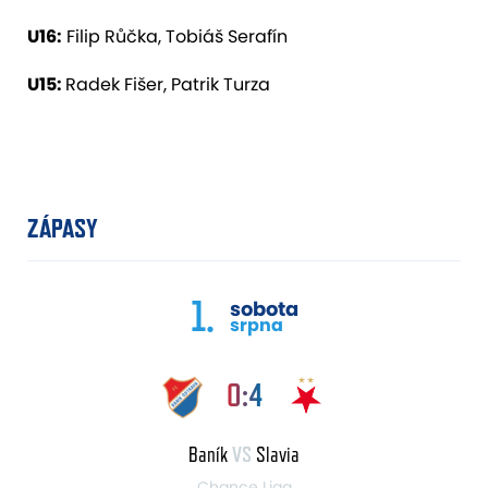
U16:
Filip Růčka, Tobiáš Serafín
U15:
Radek Fišer, Patrik Turza
ZÁPASY
1.
sobota
srpna
0:4
Baník
VS
Slavia
Chance Liga