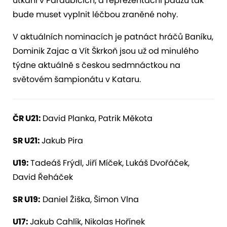
utkání v Pardubicích, a reprezentační pauzu tak
bude muset vyplnit léčbou zraněné nohy.
V aktuálních nominacích je patnáct hráčů Baníku,
Dominik Zajac a Vít Škrkoň jsou už od minulého
týdne aktuálně s českou sedmnáctkou na
světovém šampionátu v Kataru.
ČR U21:
David Planka, Patrik Měkota
SR U21:
Jakub Pira
U19:
Tadeáš Frýdl, Jiří Míček, Lukáš Dvořáček,
David Řeháček
SR U19:
Daniel Žiška, Šimon Vlna
U17:
Jakub Cahlík, Nikolas Hořínek