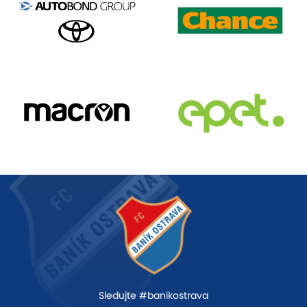
Sledujte #banikostrava