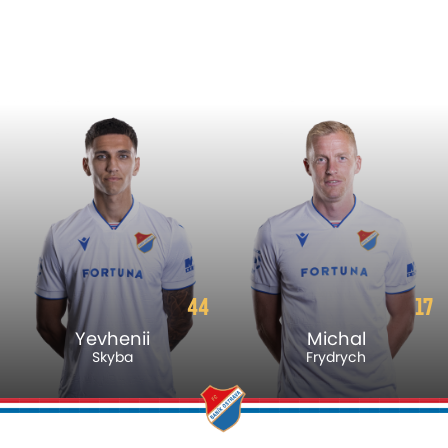
44
17
Yevhenii
Michal
Skyba
Frydrych