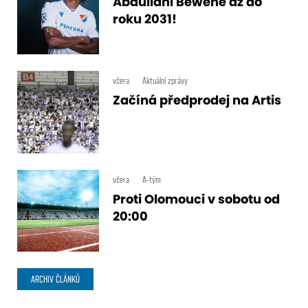
Abdullahi Bewene až do
roku 2031!
včera
Aktuální zprávy
Začíná předprodej na Artis
včera
A-tým
Proti Olomouci v sobotu od
20:00
ARCHIV ČLÁNKŮ