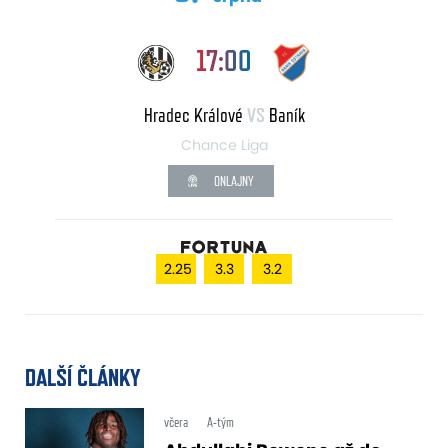
17:00
Hradec Králové
VS
Baník
Chance Liga
ONLAJNY
2.25
3.3
3.2
DALŠÍ ČLÁNKY
včera
A-tým