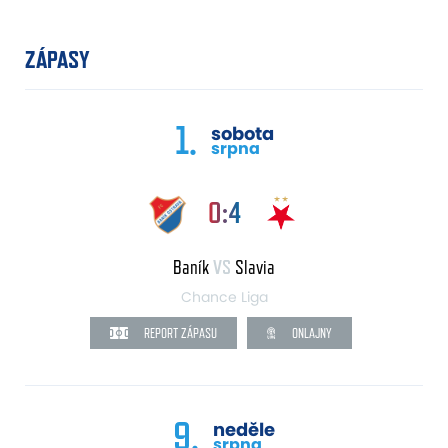
ZÁPASY
1.
sobota
srpna
0:4
Baník
VS
Slavia
Chance Liga
REPORT ZÁPASU
ONLAJNY
9.
neděle
srpna