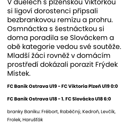
V duelech s plzeňskou Viktorkou
si ligoví dorostenci připsali
bezbrankovou remízu a prohru.
Osmnáctka s šestnáctkou si
doma poradila se Slováckem a
obě kategorie vedou své soutěže.
Mladší žáci rovněž v domácím
prostředí dokázali porazit Frýdek
Místek.
FC Baník Ostrava U19 - FC Viktoria Plzeň U19 0:0
FC Baník Ostrava U18 - 1. FC Slovácko U18 6:0
branky Baníku: Frébort, Raběčný, Kedroň, Levčík,
Frolek, Harušťák