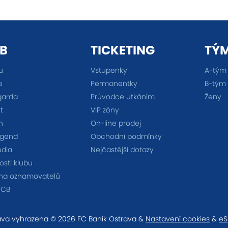
B
TICKETING
TÝ
u
Vstupenky
A-tým
e
Permanentky
B-tým
garda
Průvodce utkáním
Ženy
t
VIP zóny
n
On-line prodej
egend
Obchodní podmínky
édia
Nejčastější dotazy
sti klubu
na oznamovatelů
FCB
va vyhrazena © 2026 FC Baník Ostrava &
Nastavení cookies
&
eS