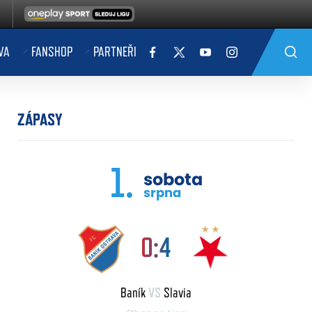
VA
FANSHOP
PARTNEŘI
ZÁPASY
1.
sobota
srpna
0:4
Baník
VS
Slavia