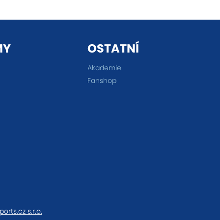
MY
OSTATNÍ
Akademie
Fanshop
ports.cz s.r.o.