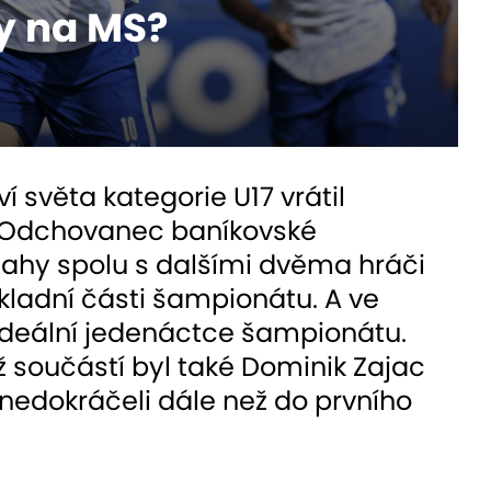
ly na MS?
ví světa kategorie U17 vrátil
ň. Odchovanec baníkovské
ahy spolu s dalšími dvěma hráči
základní části šampionátu. A ve
 v ideální jedenáctce šampionátu.
ož součástí byl také Dominik Zajac
 nedokráčeli dále než do prvního