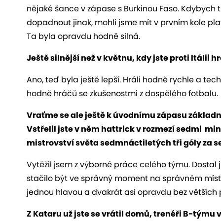
nějaké šance v zápase s Burkinou Faso. Kdybych t
dopadnout jinak, mohli jsme mít v prvním kole play 
Ta byla opravdu hodně silná.
Ještě silnější než v květnu, kdy jste proti Itálii h
Ano, teď byla ještě lepší. Hráli hodně rychle a te
hodně hráčů se zkušenostmi z dospělého fotbalu.
Vraťme se ale ještě k úvodnímu zápasu základn
Vstřelil jste v něm hattrick v rozmezí sedmi min
mistrovství světa sedmnáctiletých tři góly za 
Vytěžil jsem z výborné práce celého týmu. Dostal
stačilo být ve správný moment na správném místě.
jednou hlavou a dvakrát asi opravdu bez větších po
Z Kataru už jste se vrátil domů, trenéři B-týmu 