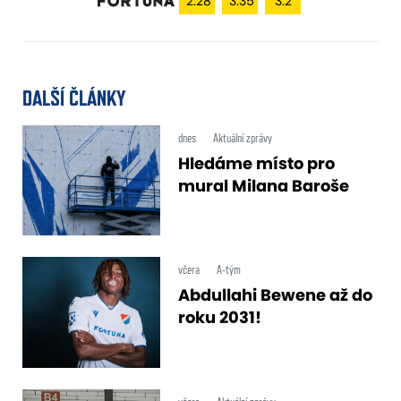
2.28
3.35
3.2
DALŠÍ ČLÁNKY
dnes
Aktuální zprávy
Hledáme místo pro
mural Milana Baroše
včera
A-tým
Abdullahi Bewene až do
roku 2031!