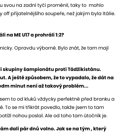
u svou na zadní tyči proměnil, taky to mohlo
off přijatelnějšího soupeře, než jakým byla Itálie.
ráli na ME U17 a prohráli 1:2?
chnicky. Opravdu výborně. Bylo znát, že tam mají
í skupiny šampionátu proti Tádžikistánu.
ut. A ještě způsobem, že to vypadalo, že dát na
sedm minut není až takový problém...
 jsem to od kluků vždycky perfektně před branku a
 To se mi třikrát povedlo, takže jsem to tam
tíží nohou poslal. Ale od toho tam útočník je.
vám dali pár dnů volno. Jak se na tým , který