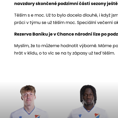
navzdory skončené podzimní části sezony ještě 
Těším s e moc. Už to bylo docela dlouhé, i když jsme
práci v týmu se už těším moc. Speciální večerní a
Rezerva Baníku je v Chance národní lize po pod
Myslím, že to můžeme hodnotit výborně. Máme po
hrát v klidu, o to víc se na ty zápasy už teď těším.