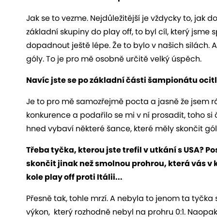
Jak se to vezme. Nejdůležitější je vždycky to, jak
základní skupiny do play off, to byl cíl, který jsme sp
dopadnout ještě lépe. Že to bylo v našich silách. A
góly. To je pro mě osobně určitě velký úspěch.
Navíc jste se po základní části šampionátu ocitl 
Je to pro mě samozřejmě pocta a jasně že jsem rá
konkurence a podařilo se mi v ní prosadit, toho s
hned vybaví některé šance, které měly skončit gó
Třeba tyčka, kterou jste trefil v utkání s USA? 
skončit jinak než smolnou prohrou, která vás 
kole play off proti Itálii...
Přesně tak, tohle mrzí. A nebyla to jenom ta tyčk
výkon, který rozhodně nebyl na prohru 0:1. Naopak 