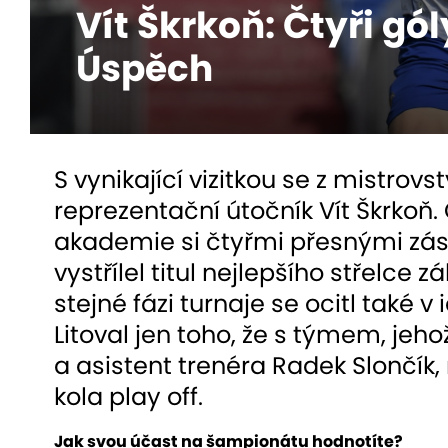
Vít Škrkoň: Čtyři gó
Úspěch
S vynikající vizitkou se z mistrovst
reprezentační útočník Vít Škrko
akademie si čtyřmi přesnými zás
vystřílel titul nejlepšího střelce 
stejné fázi turnaje se ocitl také
Litoval jen toho, že s týmem, jeh
a asistent trenéra Radek Slončík,
kola play off.
Jak svou účast na šampionátu hodnotíte?