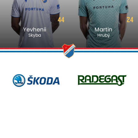
44
24
Yevhenii
Martin
Skyba
Hrubý