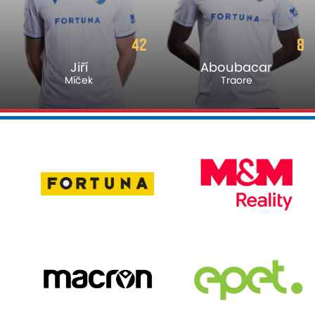
42
8
Jiří
Aboubacar
Míček
Traore