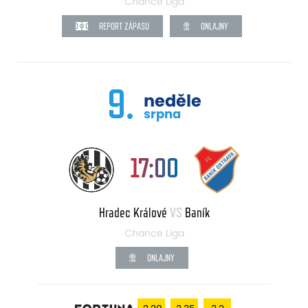
Chance Liga
REPORT ZÁPASU
ONLAJNY
9.
neděle
srpna
17:00
Hradec Králové
VS
Baník
Chance Liga
ONLAJNY