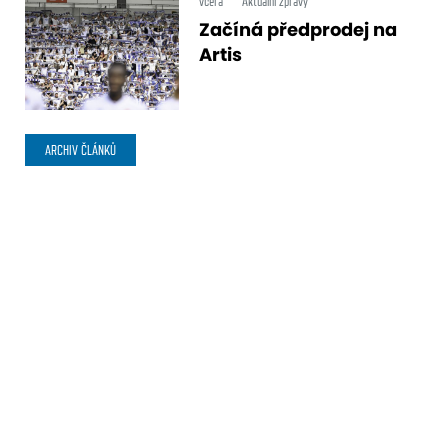
včera
Aktuální zprávy
Začíná předprodej na
Artis
ARCHIV ČLÁNKŮ