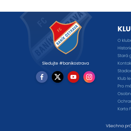
KLU
O klub
Histori
Stará 
Kontak
Sledujte #banikostrava
Stadio
Klub l
Pro m
Osobno
Ochra
Karta 
Všechna prá