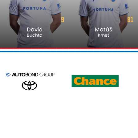
9
81
David
Matúš
Buchta
Kmeť