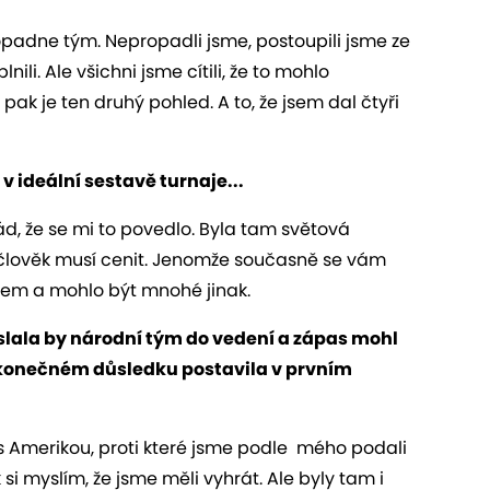
 dopadne tým. Nepropadli jsme, postoupili jsme ze
lnili. Ale všichni jsme cítili, že to mohlo
 pak je ten druhý pohled. A to, že jsem dal čtyři
v ideální sestavě turnaje...
d, že se mi to povedlo. Byla tam světová
i člověk musí cenit. Jenomže současně se vám
lem a mohlo být mnohé jinak.
Poslala by národní tým do vedení a zápas mohl
v konečném důsledku postavila v prvním
a s Amerikou, proti které jsme podle mého podali
si myslím, že jsme měli vyhrát. Ale byly tam i