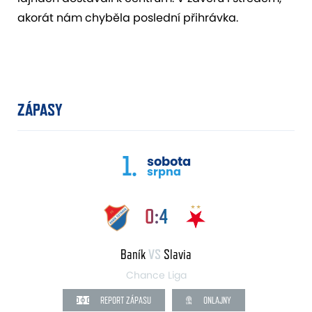
akorát nám chyběla poslední přihrávka.
ZÁPASY
1.
sobota
srpna
0:4
Baník
VS
Slavia
Chance Liga
REPORT ZÁPASU
ONLAJNY