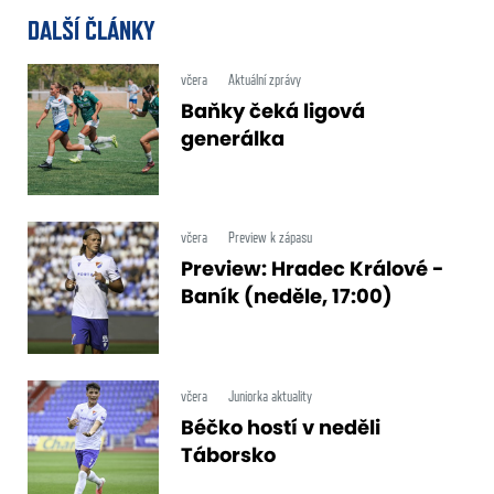
DALŠÍ ČLÁNKY
včera
Aktuální zprávy
Baňky čeká ligová
generálka
včera
Preview k zápasu
Preview: Hradec Králové -
Baník (neděle, 17:00)
včera
Juniorka aktuality
Béčko hostí v neděli
Táborsko