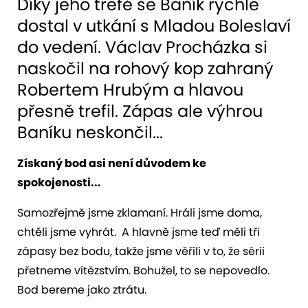
Díky jeho trefě se Baník rychle
dostal v utkání s Mladou Boleslaví
do vedení. Václav Procházka si
naskočil na rohový kop zahraný
Robertem Hrubým a hlavou
přesně trefil. Zápas ale výhrou
Baníku neskončil...
Získaný bod asi není důvodem ke
spokojenosti...
Samozřejmě jsme zklamaní. Hráli jsme doma,
chtěli jsme vyhrát. A hlavně jsme teď měli tři
zápasy bez bodu, takže jsme věřili v to, že sérii
přetneme vítězstvím. Bohužel, to se nepovedlo.
Bod bereme jako ztrátu.