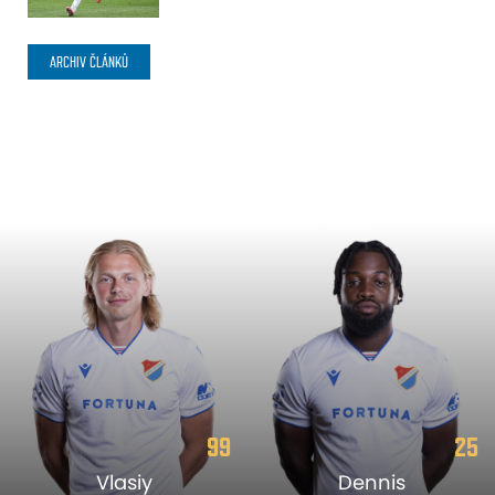
ARCHIV ČLÁNKŮ
99
25
Vlasiy
Dennis