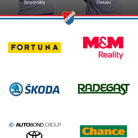
Sinyavskiy
Owusu