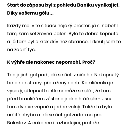
Start do zápasu byl z pohledu Baníku vynikající.
Díky vašemu gólu...
Každý měl v té situaci nějaký prostor, já si naběhl
tam, kam šel zrovna balon. Bylo to dobře kopnuto
a já tam byl o krok dřív než obránce. Trknul jsem to
na zadní tyč.
K výhře ale nakonec nepomohl. Proč?
Ten jejich gól padl, dá se říct, z ničeho. Nakopnutý
balon ze strany, přetažený centr. Komličenko je
vysoký, sklepnul to. Ale nemůže se stát, že tam
před brankářem zůstane jeden hráč sám. Jsou
tam dva ve vápně a jeden volný. Takže to byla
určitě chyba a dá se říct gól zadarmo pro
Boleslav. A nakonec i rozhodující, protože