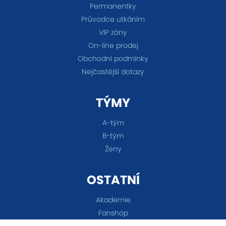
Permanentky
Průvodce utkáním
VIP zóny
On-line prodej
Obchodní podmínky
Nejčastější dotazy
TÝMY
A-tým
B-tým
Ženy
OSTATNÍ
Akademie
Fanshop