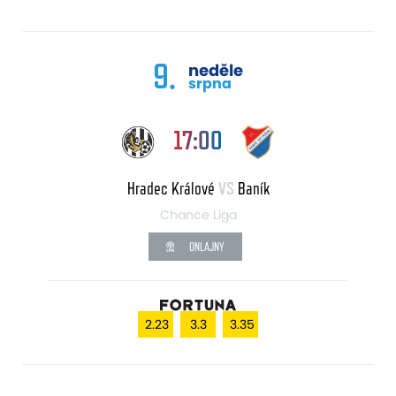
9.
neděle
srpna
17:00
Hradec Králové
VS
Baník
Chance Liga
ONLAJNY
2.23
3.3
3.35