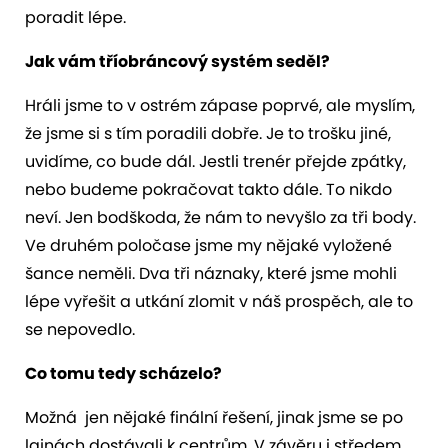
poradit lépe.
Jak vám tříobráncový systém seděl?
Hráli jsme to v ostrém zápase poprvé, ale myslím,
že jsme si s tím poradili dobře. Je to trošku jiné,
uvidíme, co bude dál. Jestli trenér přejde zpátky,
nebo budeme pokračovat takto dále. To nikdo
neví. Jen bodškoda, že nám to nevyšlo za tři body.
Ve druhém poločase jsme my nějaké vyložené
šance neměli. Dva tři náznaky, které jsme mohli
lépe vyřešit a utkání zlomit v náš prospěch, ale to
se nepovedlo.
Co tomu tedy scházelo?
Možná jen nějaké finální řešení, jinak jsme se po
lajnách dostávali k centrům. V závěru i středem,