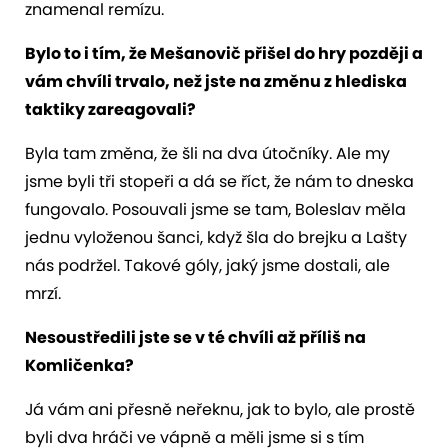
znamenal remízu.
Bylo to i tím, že Mešanovič přišel do hry později a
vám chvíli trvalo, než jste na změnu z hlediska
taktiky zareagovali?
Byla tam změna, že šli na dva útočníky. Ale my
jsme byli tři stopeři a dá se říct, že nám to dneska
fungovalo. Posouvali jsme se tam, Boleslav měla
jednu vyloženou šanci, když šla do brejku a Lašty
nás podržel. Takové góly, jaký jsme dostali, ale
mrzí.
Nesoustředili jste se v té chvíli až příliš na
Komličenka?
Já vám ani přesně neřeknu, jak to bylo, ale prostě
byli dva hráči ve vápně a měli jsme si s tím