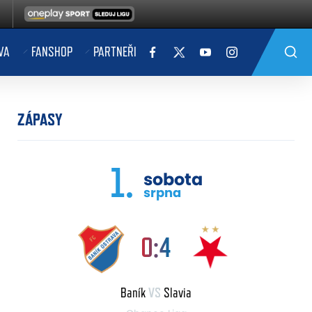
VA
FANSHOP
PARTNEŘI
ZÁPASY
1.
sobota
srpna
0:4
Baník
VS
Slavia