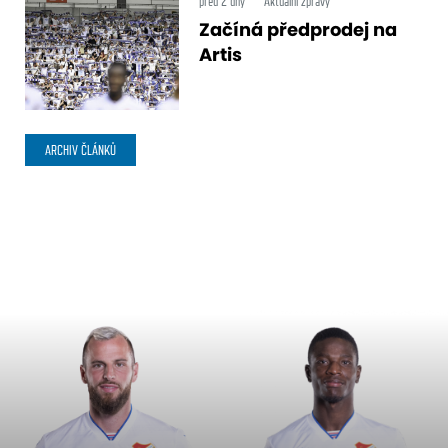
před 2 dny
Aktuální zprávy
Začíná předprodej na
Artis
ARCHIV ČLÁNKŮ