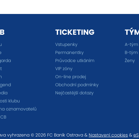
B
TICKETING
TÝ
u
Vstupenky
A-tým
e
Permanentky
B-tým
garda
Průvodce utkáním
Ženy
t
VIP zóny
n
On-line prodej
egend
Obchodní podmínky
édia
Nejčastější dotazy
sti klubu
na oznamovatelů
FCB
va vyhrazena © 2026 FC Baník Ostrava &
Nastavení cookies
&
eS