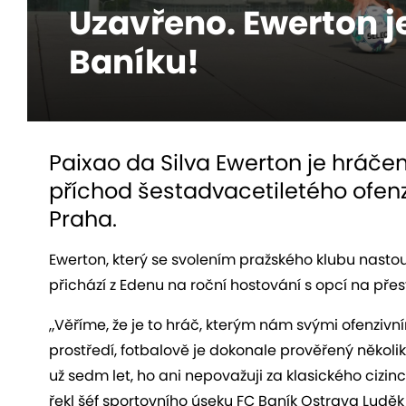
Uzavřeno. Ewerton 
Baníku!
Paixao da Silva Ewerton je hráče
příchod šestadvacetiletého ofenzi
Praha.
Ewerton, který se svolením pražského klubu nastoup
přichází z Edenu na roční hostování s opcí na přes
„Věříme, že je to hráč, kterým nám svými ofenziv
prostředí, fotbalově je dokonale prověřený několik
už sedm let, ho ani nepovažuji za klasického cizin
řekl šéf sportovního úseku FC Baník Ostrava Luděk