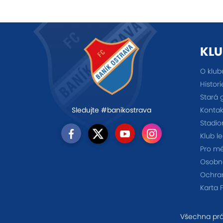
KLU
O klub
Histori
Stará 
Kontak
Sledujte #banikostrava
Stadio
Klub l
Pro m
Osobno
Ochra
Karta 
Všechna prá