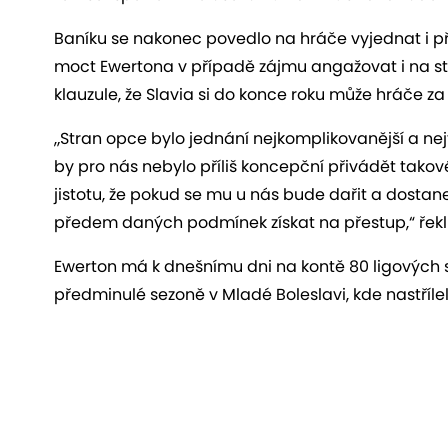
Baníku se nakonec povedlo na hráče vyjednat i p
moct Ewertona v případě zájmu angažovat i na st
klauzule, že Slavia si do konce roku může hráče z
„Stran opce bylo jednání nejkomplikovanější a nejt
by pro nás nebylo příliš koncepční přivádět tako
jistotu, že pokud se mu u nás bude dařit a dosta
předem daných podmínek získat na přestup,“ řekl 
Ewerton má k dnešnímu dni na kontě 80 ligových sta
předminulé sezoně v Mladé Boleslavi, kde nastřílel 