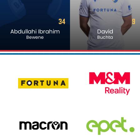
34
9
Abdullahi Ibrahim
David
Bewene
Buchta