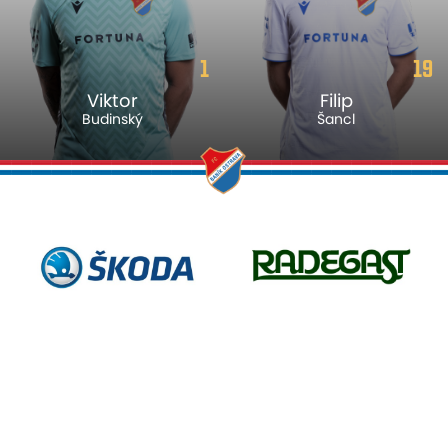
1
19
Viktor
Filip
Budinský
Šancl