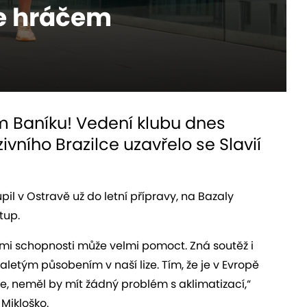
je hráčem
m Baníku! Vedení klubu dnes
vního Brazilce uzavřelo se Slavií
il v Ostravě už do letní přípravy, na Bazaly
tup.
ními schopnosti může velmi pomoct. Zná soutěž i
aletým působením v naší lize. Tím, že je v Evropě
ce, neměl by mít žádný problém s aklimatizací,“
 Mikloško.