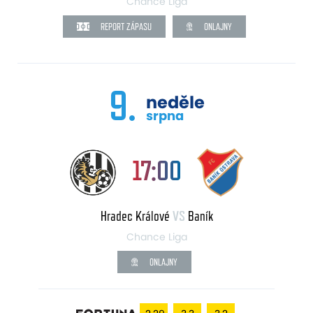
Chance Liga
REPORT ZÁPASU
ONLAJNY
9.
neděle
srpna
17:00
Hradec Králové
VS
Baník
Chance Liga
ONLAJNY