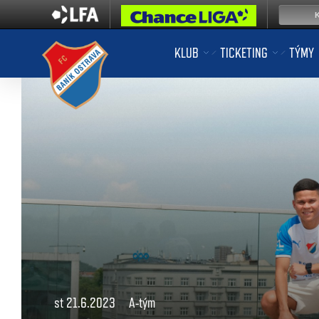
KLUB
TICKETING
TÝMY
st 21.6.2023
A-tým