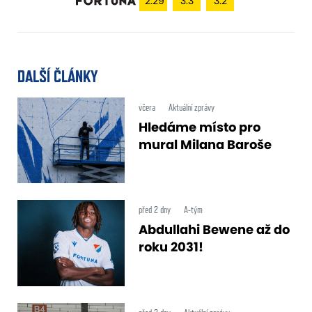
2.29
3.3
3.2
DALŠÍ ČLÁNKY
včera
Aktuální zprávy
Hledáme místo pro
mural Milana Baroše
před 2 dny
A-tým
Abdullahi Bewene až do
roku 2031!