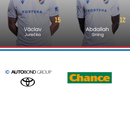
15
12
Václav
Abdallah
Jurečka
Gning