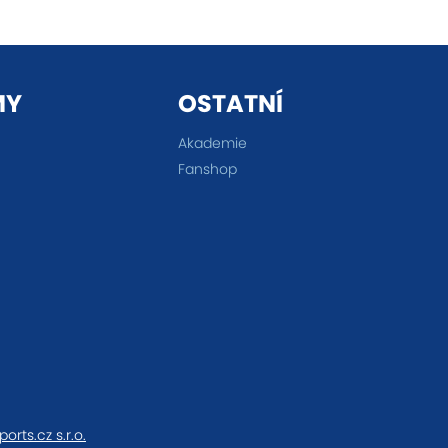
MY
OSTATNÍ
Akademie
Fanshop
ports.cz s.r.o.