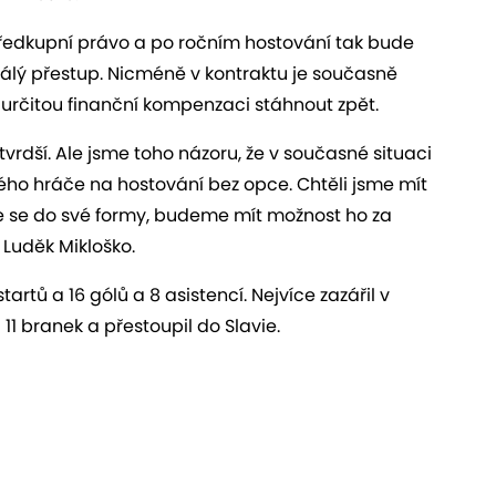
ředkupní právo a po ročním hostování tak bude
álý přestup. Nicméně v kontraktu je současně
a určitou finanční kompenzaci stáhnout zpět.
vrdší. Ale jsme toho názoru, že v současné situaci
vého hráče na hostování bez opce. Chtěli jsme mít
ne se do své formy, budeme mít možnost ho za
Luděk Mikloško.
rtů a 16 gólů a 8 asistencí. Nejvíce zazářil v
11 branek a přestoupil do Slavie.