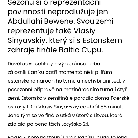
Sezonu si o reprezentační
povinnosti neprodlužuje jen
Abdullahi Bewene. Svou zemi
reprezentuje také Vlasiy
Sinyavskiy, který si s Estonskem
zahraje finále Baltic Cupu.
Devětadvacetiletý levý obránce nebo
záložník Baníku patří momentálně k pilířům
estonského národního týmu a nechybí ani teď, v
posezonní přípravě na mezinárodním turnaji čtyř
zemí. Estonsko v semifinále porazilo doma Faerské
ostrovy 1:0 a Vlasiy Sinyavskiy odehrál 86 minut.
Jeho tým se ve finále utká v úterý s Litvou, která
zdolala po penaltách Lotyšsko 2:1.
Pokud v něm nastoupí i hráč Baníku, bude to jeho