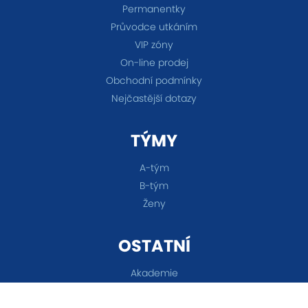
Permanentky
Průvodce utkáním
VIP zóny
On-line prodej
Obchodní podmínky
Nejčastější dotazy
TÝMY
A-tým
B-tým
Ženy
OSTATNÍ
Akademie
Fanshop