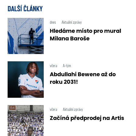
DALŠÍ ČLÁNKY
dnes
Aktuální zprávy
Hledáme místo pro mural
Milana Baroše
včera
A-tým
Abdullahi Bewene až do
roku 2031!
včera
Aktuální zprávy
Začíná předprodej na Artis