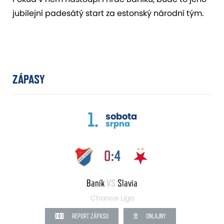
jubilejní padesátý start za estonský národní tým.
ZÁPASY
1.
sobota
srpna
0:4
Baník
VS
Slavia
Chance Liga
REPORT ZÁPASU
ONLAJNY