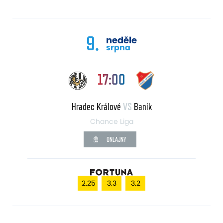
9.
neděle
srpna
17:00
Hradec Králové
VS
Baník
Chance Liga
ONLAJNY
2.25
3.3
3.2