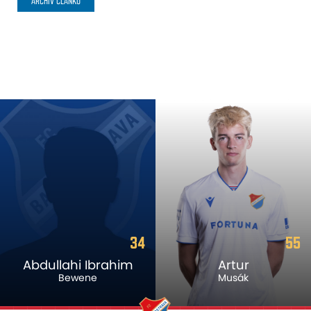
ARCHIV ČLÁNKŮ
34
55
Abdullahi Ibrahim
Artur
Bewene
Musák