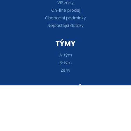
VIP zóny
On-line prodej
Obchodní podmínky
Nejčastější dotazy
TÝMY
A-tým
B-tým
Ženy
OSTATNÍ
Akademie
Fanshop
Všechna práva vyhrazena © 2026 FC Baník Ostrava &
Nastavení cookies
&
eSports.cz s.r.o.