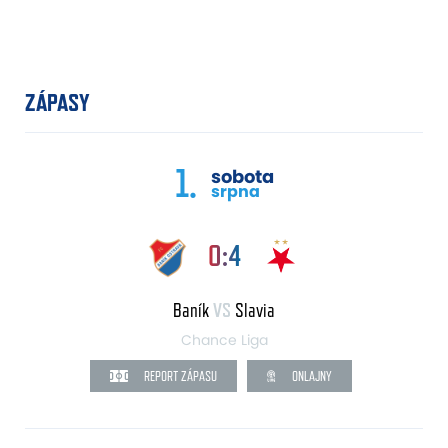
ZÁPASY
1.
sobota
srpna
0:4
Baník
VS
Slavia
Chance Liga
REPORT ZÁPASU
ONLAJNY