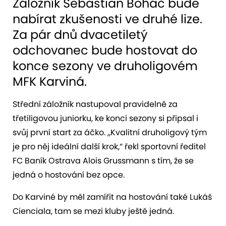
Záložník Sebastian Boháč bude
nabírat zkušenosti ve druhé lize.
Za pár dnů dvacetiletý
odchovanec bude hostovat do
konce sezony ve druholigovém
MFK Karviná.
Střední záložník nastupoval pravidelně za
třetiligovou juniorku, ke konci sezony si připsal i
svůj první start za áčko. „Kvalitní druholigový tým
je pro něj ideální další krok,“ řekl sportovní ředitel
FC Baník Ostrava Alois Grussmann s tím, že se
jedná o hostování bez opce.
Do Karviné by měl zamířit na hostování také Lukáš
Cienciala, tam se mezi kluby ještě jedná.