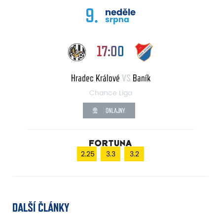
9.
neděle
srpna
17:00
Hradec Králové
VS
Baník
Chance Liga
ONLAJNY
2.25
3.3
3.2
DALŠÍ ČLÁNKY