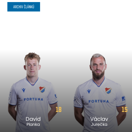
ARCHIV ČLÁNKŮ
18
15
David
Václav
Planka
Jurečka