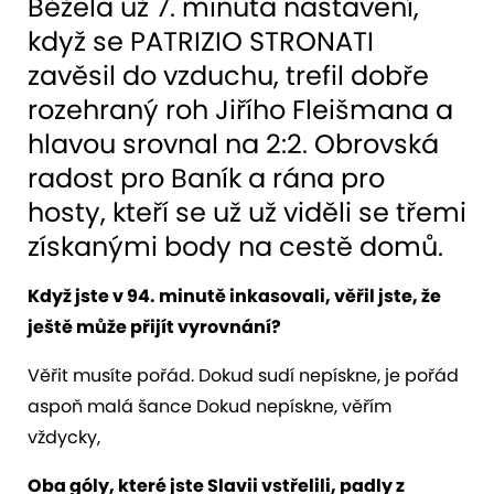
Běžela už 7. minuta nastavení,
když se PATRIZIO STRONATI
zavěsil do vzduchu, trefil dobře
rozehraný roh Jiřího Fleišmana a
hlavou srovnal na 2:2. Obrovská
radost pro Baník a rána pro
hosty, kteří se už už viděli se třemi
získanými body na cestě domů.
Když jste v 94. minutě inkasovali, věřil jste, že
ještě může přijít vyrovnání?
Věřit musíte pořád. Dokud sudí nepískne, je pořád
aspoň malá šance Dokud nepískne, věřím
vždycky,
Oba góly, které jste Slavii vstřelili, padly z