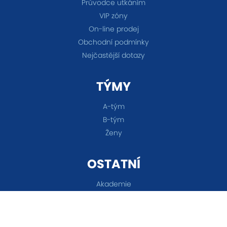
Průvodce utkáním
VIP zóny
On-line prodej
Obchodní podmínky
Nejčastější dotazy
TÝMY
A-tým
B-tým
Ženy
OSTATNÍ
Akademie
Fanshop
Všechna práva vyhrazena © 2026 FC Baník Ostrava &