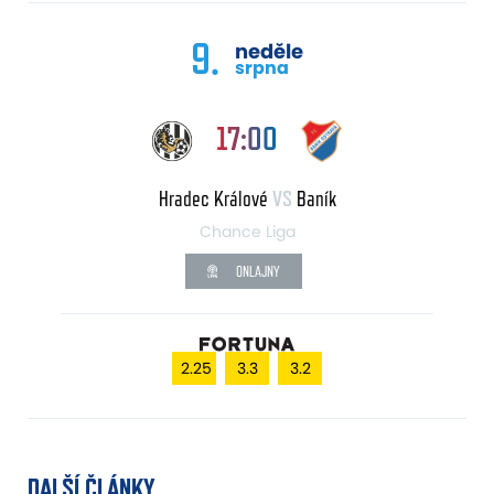
9.
neděle
srpna
17:00
Hradec Králové
VS
Baník
Chance Liga
ONLAJNY
2.25
3.3
3.2
DALŠÍ ČLÁNKY