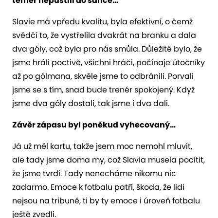
téměř nepustili do šance…
Slavie má vpředu kvalitu, byla efektivní, o čemž
svědčí to, že vystřelila dvakrát na branku a dala
dva góly, což byla pro nás smůla. Důležité bylo, že
jsme hráli poctivě, všichni hráči, počínaje útočníky
až po gólmana, skvěle jsme to odbránili. Porvali
jsme se s tím, snad bude trenér spokojený. Když
jsme dva góly dostali, tak jsme i dva dali.
Závěr zápasu byl poněkud vyhecovaný…
Já už měl kartu, takže jsem moc nemohl mluvit,
ale tady jsme doma my, což Slavia musela pocítit,
že jsme tvrdí. Tady nenecháme nikomu nic
zadarmo. Emoce k fotbalu patří, škoda, že lidi
nejsou na tribuně, ti by ty emoce i úroveň fotbalu
ještě zvedli.