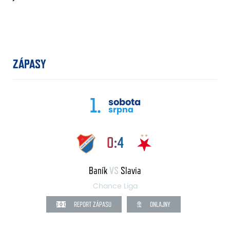
ZÁPASY
1.
sobota
srpna
0:4
Baník
VS
Slavia
Chance Liga
REPORT ZÁPASU
ONLAJNY