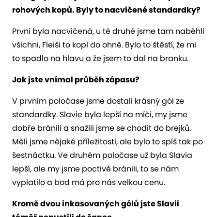
rohových kopů. Byly to nacvičené standardky?
První byla nacvičená, u té druhé jsme tam naběhli
všichni, Fleiši to kopl do ohně. Bylo to štěstí, že mi
to spadlo na hlavu a že jsem to dal na branku.
Jak jste vnímal průběh zápasu?
V prvním poločase jsme dostali krásný gól ze
standardky. Slavie byla lepší na míči, my jsme
dobře bránili a snažili jsme se chodit do brejků.
Měli jsme nějaké příležitosti, ale bylo to spíš tak po
šestnáctku. Ve druhém poločase už byla Slavia
lepší, ale my jsme poctivě bránili, to se nám
vyplatilo a bod má pro nás velkou cenu.
Kromě dvou inkasovaných gólů jste Slavii