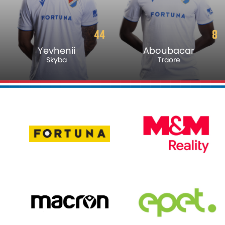
44
8
Yevhenii
Aboubacar
Skyba
Traore