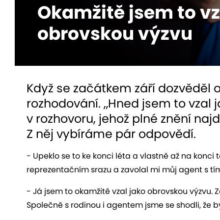
Okamžitě jsem to vz
obrovskou výzvu
Když se začátkem září dozvěděl o
rozhodování. „Hned jsem to vzal ja
v rozhovoru, jehož plné znění n
Z něj vybíráme pár odpovědí.
- Upeklo se to ke konci léta a vlastně až na konc
reprezentačním srazu a zavolal mi můj agent s tím,
- Já jsem to okamžitě vzal jako obrovskou výzvu. Z
Společně s rodinou i agentem jsme se shodli, že by