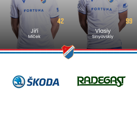
42
99
Jiří
Vlasiy
Míček
Sinyavskiy