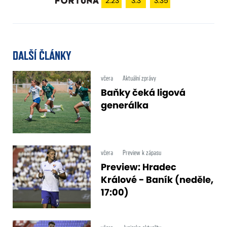
2.23
3.3
3.35
DALŠÍ ČLÁNKY
včera
Aktuální zprávy
Baňky čeká ligová
generálka
včera
Preview k zápasu
Preview: Hradec
Králové - Baník (neděle,
17:00)