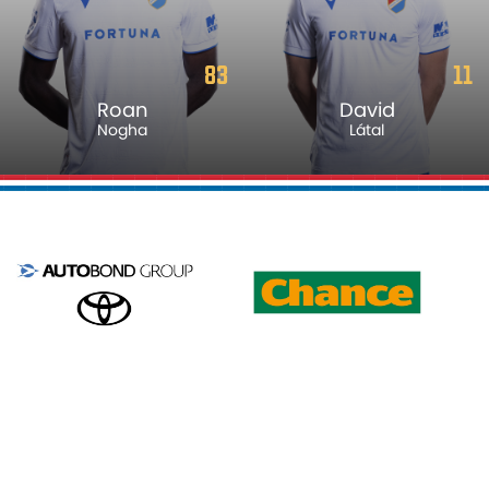
83
11
Roan
David
Nogha
Látal