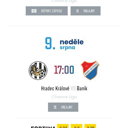
Chance Liga
REPORT ZÁPASU
ONLAJNY
9.
neděle
srpna
17:00
Hradec Králové
VS
Baník
Chance Liga
ONLAJNY