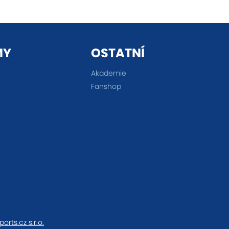
MY
OSTATNÍ
Akademie
Fanshop
ports.cz s.r.o.