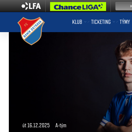
KLUB
TICKETING
TÝMY
út 16.12.2025
A-tým