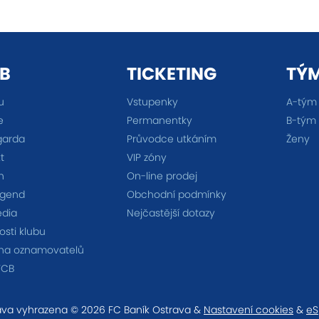
B
TICKETING
TÝ
u
Vstupenky
A-tým
e
Permanentky
B-tým
garda
Průvodce utkáním
Ženy
t
VIP zóny
n
On-line prodej
egend
Obchodní podmínky
édia
Nejčastější dotazy
sti klubu
na oznamovatelů
FCB
va vyhrazena © 2026 FC Baník Ostrava &
Nastavení cookies
&
eS