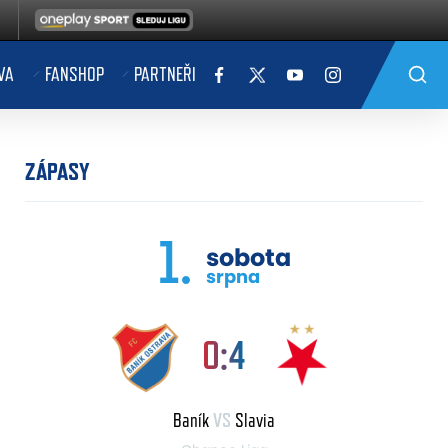
VA
FANSHOP
PARTNEŘI
ZÁPASY
1.
sobota
srpna
0:4
Baník
VS
Slavia