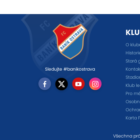
KLU
O klub
Histori
Stará 
Kontak
Sledujte #banikostrava
Stadio
Klub l
Pro m
Osobno
Ochra
Karta 
Všechna prá