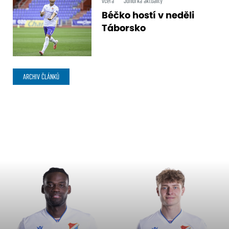
včera
Juniorka aktuality
Béčko hostí v neděli
Táborsko
ARCHIV ČLÁNKŮ