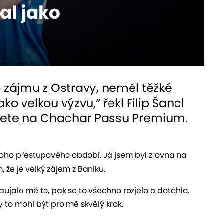
al jako
 zájmu z Ostravy, neměl těžké
ko velkou výzvu,“ řekl Filip Šancl
ajdete na Chachar Passu Premium.
i toho přestupového období. Já jsem byl zrovna na
 že je velký zájem z Baníku.
aujalo mě to, pak se to všechno rozjelo a dotáhlo.
 to mohl být pro mě skvělý krok.