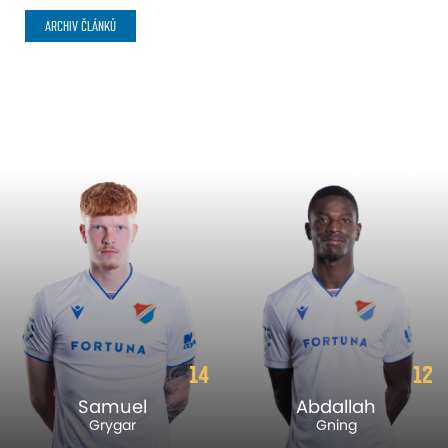
ARCHIV ČLÁNKŮ
14
12
Samuel
Abdallah
Grygar
Gning