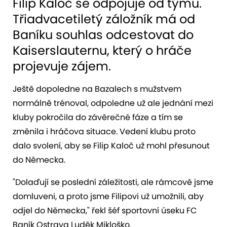
Filip Kaloč se odpojuje od týmu.
Třiadvacetiletý záložník má od
Baníku souhlas odcestovat do
Kaiserslauternu, který o hráče
projevuje zájem.
Ještě dopoledne na Bazalech s mužstvem
normálně trénoval, odpoledne už ale jednání mezi
kluby pokročila do závěrečné fáze a tím se
změnila i hráčova situace. Vedení klubu proto
dalo svolení, aby se Filip Kaloč už mohl přesunout
do Německa.
"Dolaďují se poslední záležitosti, ale rámcově jsme
domluveni, a proto jsme Filipovi už umožnili, aby
odjel do Německa," řekl šéf sportovní úseku FC
Baník Ostrava Luděk Mikloško.