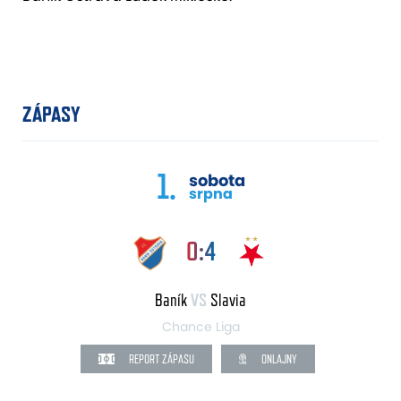
ZÁPASY
1.
sobota
srpna
0:4
Baník
VS
Slavia
Chance Liga
REPORT ZÁPASU
ONLAJNY