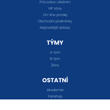
Průvodce utkáním
VIP zóny
On-line prodej
Obchodní podmínky
Nejčastější dotazy
TÝMY
A-tým
B-tým
Ženy
OSTATNÍ
Akademie
Fanshop