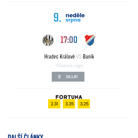
9.
neděle
srpna
17:00
Hradec Králové
VS
Baník
Chance Liga
ONLAJNY
2.31
3.35
3.25
DALŠÍ ČLÁNKY