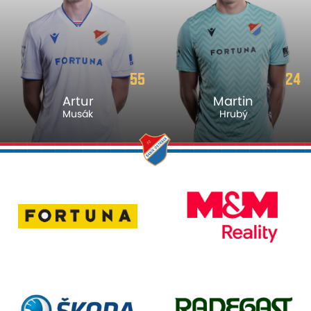
55
24
Artur
Martin
Musák
Hrubý