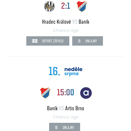
2:1
Hradec Králové
VS
Baník
Chance Liga
REPORT ZÁPASU
ONLAJNY
16.
neděle
srpna
15:00
Baník
VS
Artis Brno
Chance Liga
ONLAJNY