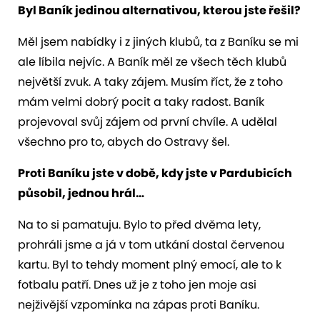
Byl Baník jedinou alternativou, kterou jste řešil?
Měl jsem nabídky i z jiných klubů, ta z Baníku se mi
ale líbila nejvíc. A Baník měl ze všech těch klubů
největší zvuk. A taky zájem. Musím říct, že z toho
mám velmi dobrý pocit a taky radost. Baník
projevoval svůj zájem od první chvíle. A udělal
všechno pro to, abych do Ostravy šel.
Proti Baníku jste v době, kdy jste v Pardubicích
působil, jednou hrál…
Na to si pamatuju. Bylo to před dvěma lety,
prohráli jsme a já v tom utkání dostal červenou
kartu. Byl to tehdy moment plný emocí, ale to k
fotbalu patří. Dnes už je z toho jen moje asi
nejživější vzpomínka na zápas proti Baníku.