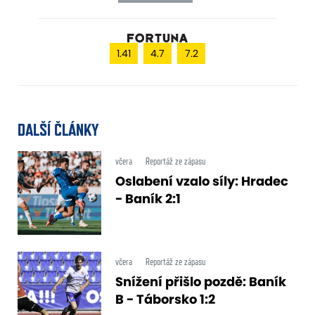
1.41
4.7
7.2
DALŠÍ ČLÁNKY
včera
Reportáž ze zápasu
Oslabení vzalo síly: Hradec
- Baník 2:1
včera
Reportáž ze zápasu
Snížení přišlo pozdě: Baník
B - Táborsko 1:2