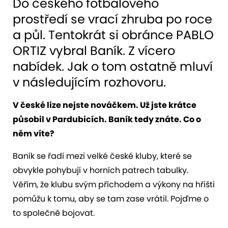
Do českého fotbalového
prostředí se vrací zhruba po roce
a půl. Tentokrát si obránce PABLO
ORTIZ vybral Baník. Z vícero
nabídek. Jak o tom ostatně mluví
v následujícím rozhovoru.
V české lize nejste nováčkem. Už jste krátce
působil v Pardubicích. Baník tedy znáte. Co o
něm víte?
Baník se řadí mezi velké české kluby, které se
obvykle pohybují v horních patrech tabulky.
Věřím, že klubu svým příchodem a výkony na hřišti
pomůžu k tomu, aby se tam zase vrátil. Pojďme o
to společně bojovat.