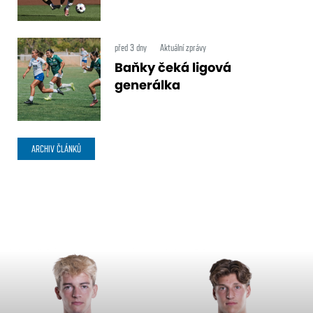
před 3 dny
Aktuální zprávy
Baňky čeká ligová
generálka
ARCHIV ČLÁNKŮ