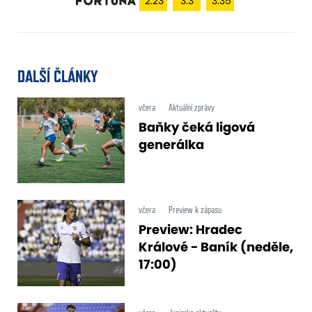
2.23
3.3
3.35
DALŠÍ ČLÁNKY
včera
Aktuální zprávy
Baňky čeká ligová
generálka
včera
Preview k zápasu
Preview: Hradec
Králové - Baník (neděle,
17:00)