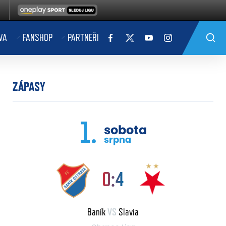
VA
FANSHOP
PARTNEŘI
ZÁPASY
1.
sobota
srpna
0:4
Baník
VS
Slavia