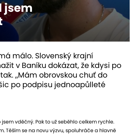
d jsem
t
má málo. Slovenský krajní
ažit v Baníku dokázat, že kdysi po
 tak. „Mám obrovskou chuť do
ošic po podpisu jednoapůlleté
to jsem vděčný. Pak to už seběhlo celkem rychle.
žím. Těším se na novu výzvu, spoluhráče a hlavně