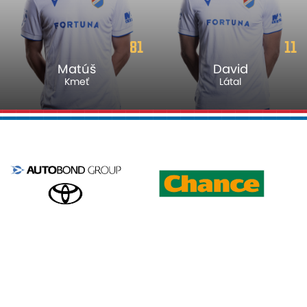
81
11
Matúš
David
Kmeť
Látal