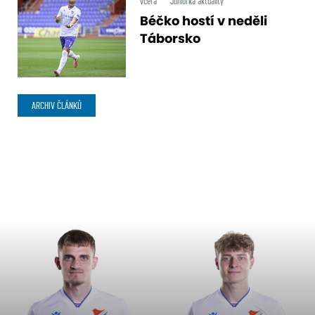
včera
Juniorka aktuality
Béčko hostí v neděli
Táborsko
ARCHIV ČLÁNKŮ