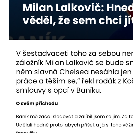
Milan Lalkovič: Hne
věděl, že sem chci jí
V šestadvaceti toho za sebou ne
záložník Milan Lalkovič se bude sn
něm slavná Chelsea nesáhla jen
práce a těším se,“ řekl rodák z K
smlouvy s opcí v Baníku.
O svém příchodu
Baník mě začal sledovat a zalíbil jsem se jim. Za 
Udělali hodně proto, abych přišel, a já si toho vá