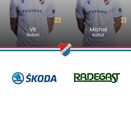
22
21
Vít
Michal
Škrkoň
Kohút