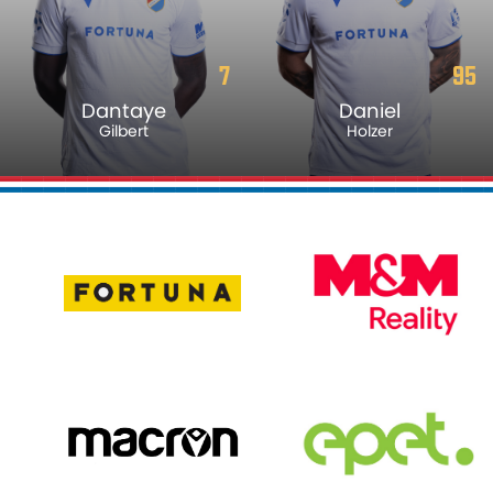
7
95
Dantaye
Daniel
Gilbert
Holzer