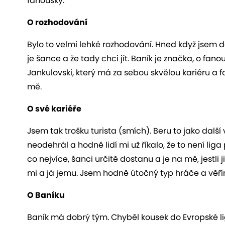
fanoušky.
O rozhodování
Bylo to velmi lehké rozhodování. Hned když jsem do
je šance a že tady chci jít. Baník je značka, o fan
Jankulovski, který má za sebou skvělou kariéru a fo
mě.
O své kariéře
Jsem tak trošku turista (smích). Beru to jako další
neodehrál a hodně lidí mi už říkalo, že to není liga
co nejvíce, šanci určitě dostanu a je na mě, jestli
mi a já jemu. Jsem hodně útočný typ hráče a věřím
O Baníku
Baník má dobrý tým. Chyběl kousek do Evropské lig