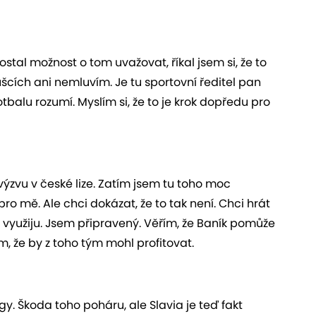
stal možnost o tom uvažovat, říkal jsem si, že to
oušcích ani nemluvím. Je tu sportovní ředitel pan
tbalu rozumí. Myslím si, že to je krok dopředu pro
 výzvu v české lize. Zatím jsem tu toho moc
 pro mě. Ale chci dokázat, že to tak není. Chci hrát
 ji využiju. Jsem připravený. Věřím, že Baník pomůže
, že by z toho tým mohl profitovat.
y. Škoda toho poháru, ale Slavia je teď fakt