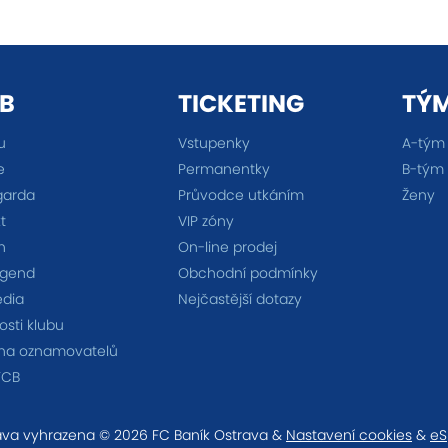
B
TICKETING
TÝ
u
Vstupenky
A-tým
e
Permanentky
B-tým
garda
Průvodce utkáním
Ženy
t
VIP zóny
n
On-line prodej
egend
Obchodní podmínky
édia
Nejčastější dotazy
sti klubu
na oznamovatelů
FCB
va vyhrazena © 2026 FC Baník Ostrava &
Nastavení cookies
&
eS