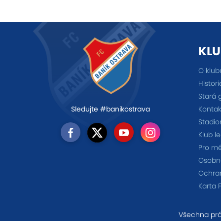
KLU
O klub
Histori
Stará 
Kontak
Sledujte #banikostrava
Stadio
Klub l
Pro m
Osobno
Ochra
Karta 
Všechna prá