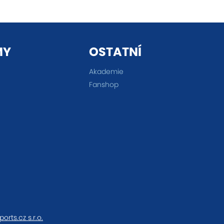
MY
OSTATNÍ
Akademie
Fanshop
ports.cz s.r.o.