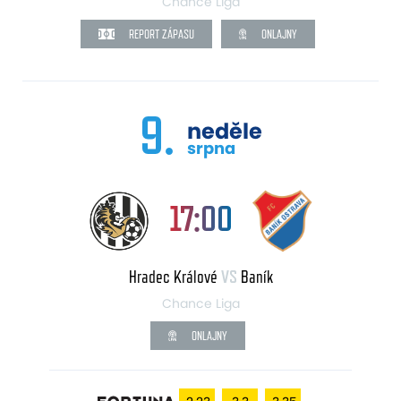
Chance Liga
REPORT ZÁPASU
ONLAJNY
9.
neděle
srpna
17:00
Hradec Králové
VS
Baník
Chance Liga
ONLAJNY