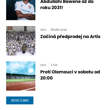
Abdullahi Bewene až do
roku 2031!
včera
Aktuální zprávy
Začíná předprodej na Artis
včera
A-tým
Proti Olomouci v sobotu od
20:00
ARCHIV ČLÁNKŮ