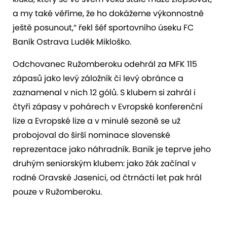
a my také věříme, že ho dokážeme výkonnostně
ještě posunout,“ řekl šéf sportovního úseku FC
Baník Ostrava Luděk Mikloško.
Odchovanec Ružomberoku odehrál za MFK 115
zápasů jako levý záložník či levý obránce a
zaznamenal v nich 12 gólů. S klubem si zahrál i
čtyři zápasy v pohárech v Evropské konferenční
lize a Evropské lize a v minulé sezoně se už
probojoval do širší nominace slovenské
reprezentace jako náhradník. Baník je teprve jeho
druhým seniorským klubem: jako žák začínal v
rodné Oravské Jasenici, od čtrnácti let pak hrál
pouze v Ružomberoku.