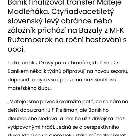
Baník finalizoval transfer Mateje
Madleňáka. Čtyřiadvacetiletý
slovenský levý obránce nebo
záložník přichází na Bazaly z MFK
Ružomberok na roční hostování s
opcí.
Také rodák z Oravy patří k hráčům, kteří se už s
Baníkem několik týdnů připravují na novou sezonu,
doposud to bylo však pouze na bázi souhlasu
mateřského klubu.
„Mateje jsme přivedli okamžitě poté, co se nám na
delší dobu zranil Jiří Fleišman, ale Baník ho
dlouhodobě sledoval a měl ho už z dřívějška mezi
vytipovanými hráči. Jedná se o perspektivního
kluka, který se ve svém věku stále může zlepšovat,