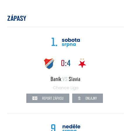
ZÁPASY
1.
sobota
srpna
0:4
Baník
VS
Slavia
Chance Liga
REPORT ZÁPASU
ONLAJNY
9.
neděle
srpna