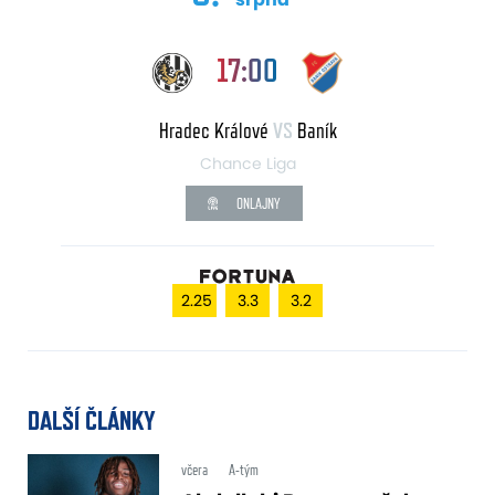
17:00
Hradec Králové
VS
Baník
Chance Liga
ONLAJNY
2.25
3.3
3.2
DALŠÍ ČLÁNKY
včera
A-tým