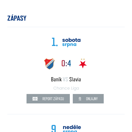
ZÁPASY
1.
sobota
srpna
0:4
Baník
VS
Slavia
Chance Liga
REPORT ZÁPASU
ONLAJNY
9.
neděle
srpna