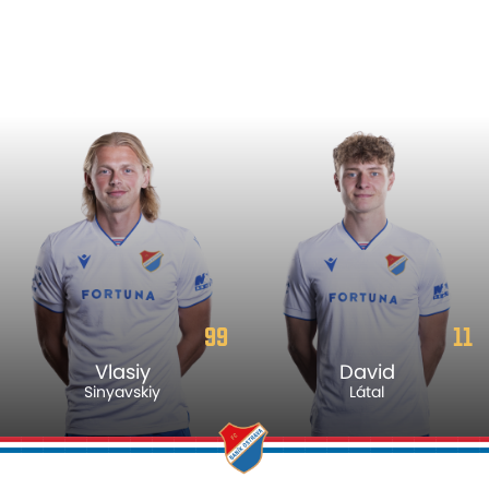
99
11
Vlasiy
David
Sinyavskiy
Látal