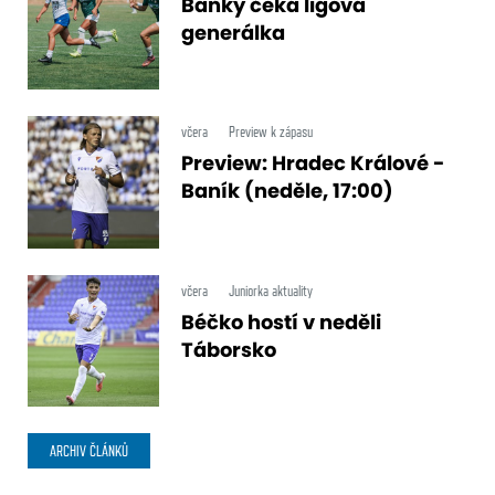
Baňky čeká ligová
generálka
včera
Preview k zápasu
Preview: Hradec Králové -
Baník (neděle, 17:00)
včera
Juniorka aktuality
Béčko hostí v neděli
Táborsko
ARCHIV ČLÁNKŮ