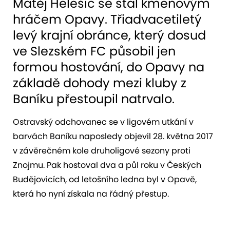
Matěj Helešic se stal kmenovým
hráčem Opavy. Třiadvacetiletý
levý krajní obránce, který dosud
ve Slezském FC působil jen
formou hostování, do Opavy na
základě dohody mezi kluby z
Baníku přestoupil natrvalo.
Ostravský odchovanec se v ligovém utkání v
barvách Baníku naposledy objevil 28. května 2017
v závěrečném kole druholigové sezony proti
Znojmu. Pak hostoval dva a půl roku v Českých
Budějovicích, od letošního ledna byl v Opavě,
která ho nyní získala na řádný přestup.