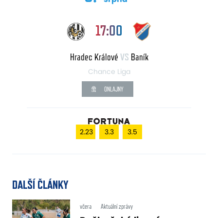
17:00
Hradec Králové
VS
Baník
Chance Liga
ONLAJNY
2.23
3.3
3.5
DALŠÍ ČLÁNKY
včera
Aktuální zprávy